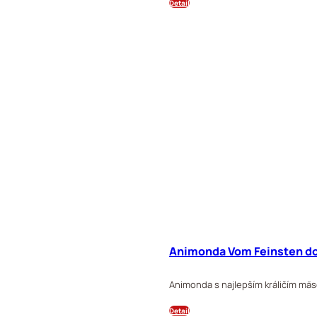
Detail
Animonda Vom Feinsten dog
Animonda s najlepším králičím mä
Detail