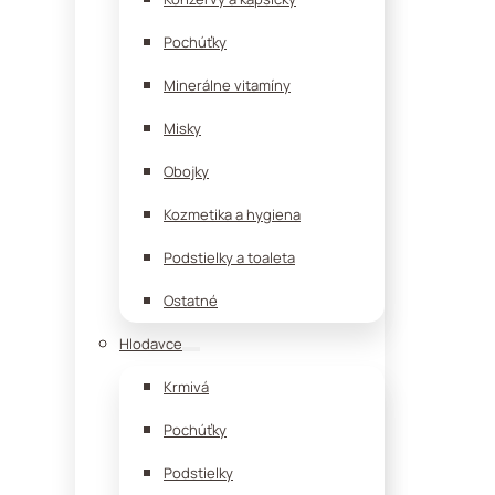
Pochúťky
Minerálne vitamíny
Misky
Obojky
Kozmetika a hygiena
Podstielky a toaleta
Ostatné
Hlodavce
Krmivá
Pochúťky
Podstielky