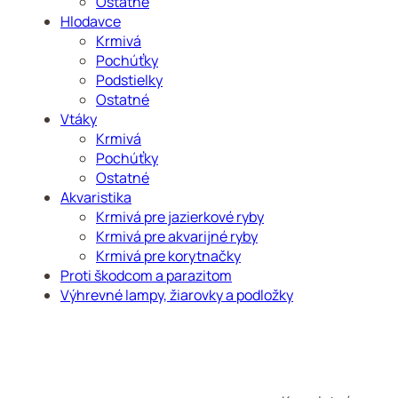
Ostatné
Hlodavce
Krmivá
Pochúťky
Podstielky
Ostatné
Vtáky
Krmivá
Pochúťky
Ostatné
Akvaristika
Krmivá pre jazierkové ryby
Krmivá pre akvarijné ryby
Krmivá pre korytnačky
Proti škodcom a parazitom
Výhrevné lampy, žiarovky a podložky