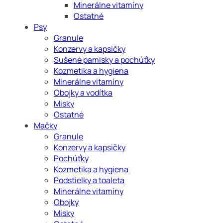
Minerálne vitamíny
Ostatné
Psy
Granule
Konzervy a kapsičky
Sušené pamlsky a pochúťky
Kozmetika a hygiena
Minerálne vitamíny
Obojky a vodítka
Misky
Ostatné
Mačky
Granule
Konzervy a kapsičky
Pochúťky
Kozmetika a hygiena
Podstielky a toaleta
Minerálne vitamíny
Obojky
Misky