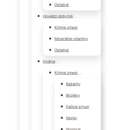
Ostatné
Hovädzí dobytok
Kŕmne zmesi
Minerálne vitamíny
Ostatné
Hydina
Kŕmne zmesi
Bažanty
Brojlery
Kačice a husi
Morky
Nosnice