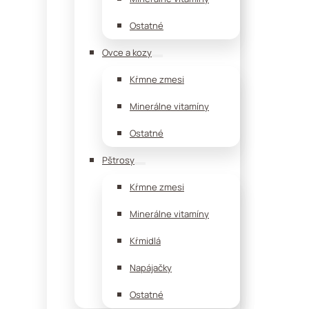
Ostatné
Ovce a kozy
Kŕmne zmesi
Minerálne vitamíny
Ostatné
Pštrosy
Kŕmne zmesi
Minerálne vitamíny
Kŕmidlá
Napájačky
Ostatné