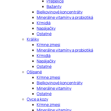
Prepelice
Bažanty
Bielkovinové koncentráty
Minerálne vitamíny a probiotiká
Kŕmidlá
Napájačky
Ostatné
Králiky
Kŕmne zmesi
Minerálne vitamíny a probiotiká
Kŕmidlá
Napájačky
Ostatné
Ošípané
Kŕmne zmesi
Bielkovinové koncentráty
Minerálne vitamíny
Ostatné
Ovce a kozy
Kŕmne zmesi
Minerálne vitamíny