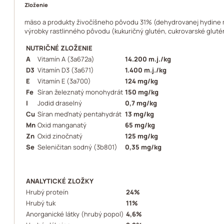
Zloženie
mäso a produkty živočíšneho pôvodu 31% (dehydrovanej hydine mä
výrobky rastlinného pôvodu (kukuričný glutén, cukrovarské glutén h
NUTRIČNÉ ZLOŽENIE
A
Vitamín A (3a672a)
14.200 m.j./kg
D3
Vitamín D3 (3a671)
1.400 m.j./kg
E
Vitamín E (3a700)
124 mg/kg
Fe
Síran železnatý monohydrát
150 mg/kg
I
Jodid draselný
0,7 mg/kg
Cu
Síran meďnatý pentahydrát
13 mg/kg
Mn
Oxid manganatý
65 mg/kg
Zn
Oxid zinočnatý
125 mg/kg
Se
Seleničitan sodný (3b801)
0,35 mg/kg
ANALYTICKÉ ZLOŽKY
Hrubý proteín
24%
Hrubý tuk
11%
Anorganické látky (hrubý popol)
4,6%