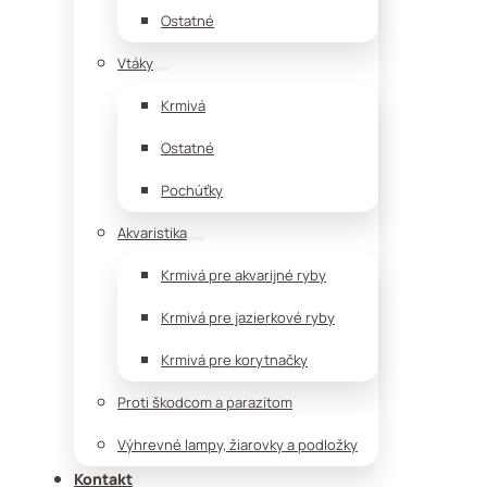
Ostatné
Vtáky
Krmivá
Ostatné
Pochúťky
Akvaristika
Krmivá pre akvarijné ryby
Krmivá pre jazierkové ryby
Krmivá pre korytnačky
Proti škodcom a parazitom
Výhrevné lampy, žiarovky a podložky
Kontakt