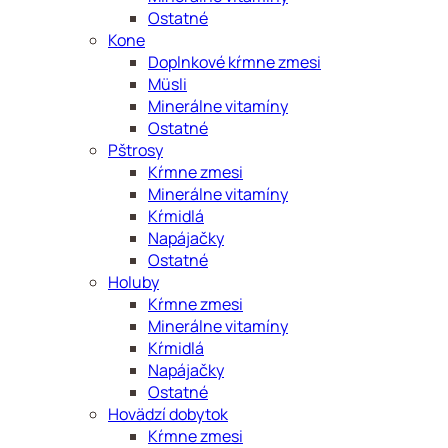
Ostatné
Kone
Doplnkové kŕmne zmesi
Müsli
Minerálne vitamíny
Ostatné
Pštrosy
Kŕmne zmesi
Minerálne vitamíny
Kŕmidlá
Napájačky
Ostatné
Holuby
Kŕmne zmesi
Minerálne vitamíny
Kŕmidlá
Napájačky
Ostatné
Hovädzí dobytok
Kŕmne zmesi