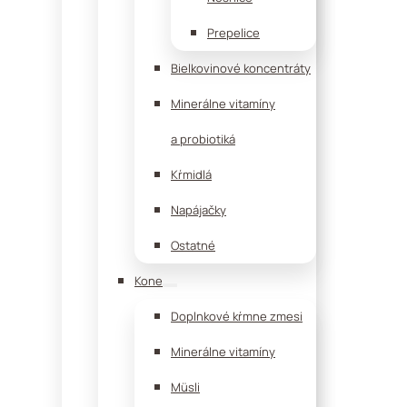
Prepelice
Bielkovinové koncentráty
Minerálne vitamíny
a probiotiká
Kŕmidlá
Napájačky
Ostatné
Kone
Doplnkové kŕmne zmesi
Minerálne vitamíny
Müsli