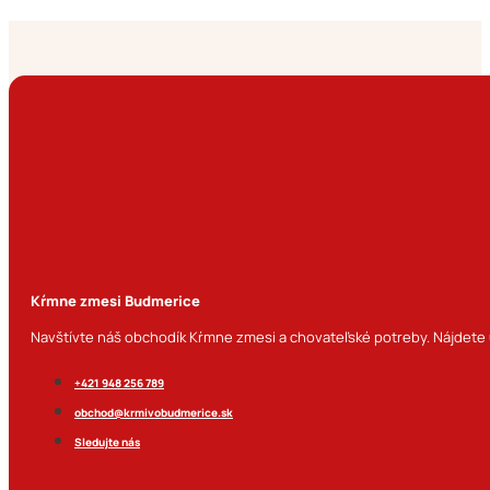
Kŕmne zmesi Budmerice
Navštívte náš obchodík Kŕmne zmesi a chovateľské potreby. Nájdete u
+421 948 256 789
obchod@krmivobudmerice.sk
Sledujte nás