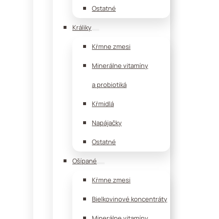
Ostatné
Králiky
Kŕmne zmesi
Minerálne vitamíny
a probiotiká
Kŕmidlá
Napájačky
Ostatné
Ošípané
Kŕmne zmesi
Bielkovinové koncentráty
Minerálne vitamíny