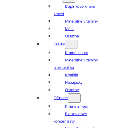
Doplnkové kŕmne
zmesi
Minerálne vitamíny
Müsli
Ostatné
Králiky
Kŕmne zmesi
Minerálne vitamíny
a probiotiká
Kŕmidlá
Napájačky
Ostatné
Ošípané
Kŕmne zmesi
Bielkovinové
koncentráty