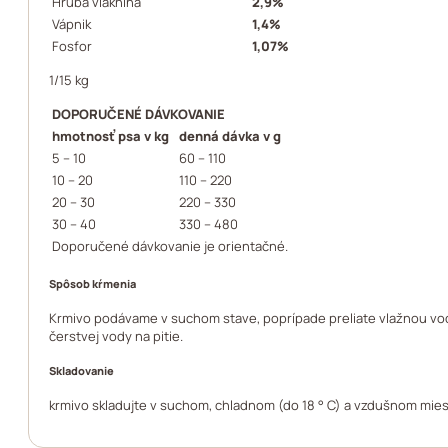
Hrubá vláknina
2,9%
Vápnik
1,4%
Fosfor
1,07%
1/15 kg
DOPORUČENÉ DÁVKOVANIE
hmotnosť psa v kg
denná dávka v g
5 – 10
60 – 110
10 – 20
110 – 220
20 – 30
220 – 330
30 – 40
330 – 480
Doporučené dávkovanie je orientačné.
Spôsob kŕmenia
Krmivo podávame v suchom stave, poprípade preliate vlažnou vodo
čerstvej vody na pitie.
Skladovanie
krmivo skladujte v suchom, chladnom (do 18 ° C) a vzdušnom mies