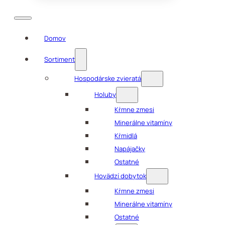
Domov
Sortiment
Hospodárske zvieratá
Holuby
Kŕmne zmesi
Minerálne vitamíny
Kŕmidlá
Napájačky
Ostatné
Hovädzí dobytok
Kŕmne zmesi
Minerálne vitamíny
Ostatné