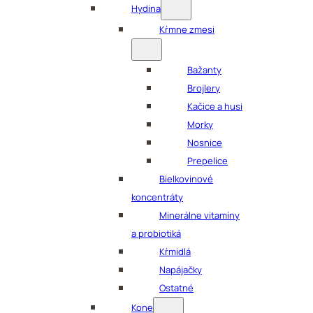
Hydina
Kŕmne zmesi
Bažanty
Brojlery
Kačice a husi
Morky
Nosnice
Prepelice
Bielkovinové
koncentráty
Minerálne vitamíny
a probiotiká
Kŕmidlá
Napájačky
Ostatné
Kone