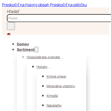
Preskočiť na hlavný obsah
Preskočiť na pätičku
Hľadať
Domov
Sortiment
Hospodárske zvieratá
Holuby
Kŕmne zmesi
Minerálne vitamíny
Kŕmidlá
Napájačky