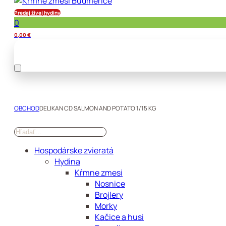
Predaj živej hydiny
0
0,00
€
OBCHOD
DELIKAN CD SALMON AND POTATO 1/15 KG
Hospodárske zvieratá
Hydina
Kŕmne zmesi
Nosnice
Brojlery
Morky
Kačice a husi