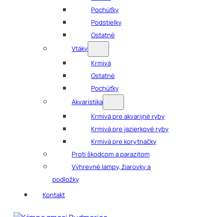
Pochúťky
Podstielky
Ostatné
Vtáky
Krmivá
Ostatné
Pochúťky
Akvaristika
Krmivá pre akvarijné ryby
Krmivá pre jazierkové ryby
Krmivá pre korytnačky
Proti škodcom a parazitom
Výhrevné lampy, žiarovky a
podložky
Kontakt