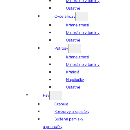
Minerálne vitamíny
Ostatné
Ovce a kozy
Kŕmne zmesi
Minerálne vitamíny
Ostatné
Pštrosy
Kŕmne zmesi
Minerálne vitamíny
Kŕmidlá
Napájačky
Ostatné
Psy
Granule
Konzervy a kapsičky
Sušené pamlsky
a pochúťky