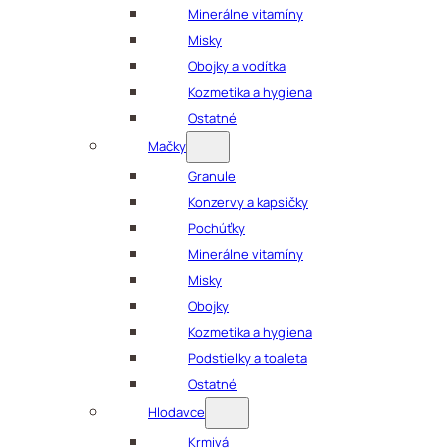
Minerálne vitamíny
Misky
Obojky a vodítka
Kozmetika a hygiena
Ostatné
Mačky
Granule
Konzervy a kapsičky
Pochúťky
Minerálne vitamíny
Misky
Obojky
Kozmetika a hygiena
Podstielky a toaleta
Ostatné
Hlodavce
Krmivá