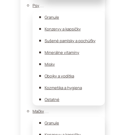
Psy
Granule
Konzervy a kapsičky
Sušené pamlsky a pochúťky
Minerálne vitamíny
Misky
Obojky a vodítka
Kozmetika a hygiena
Ostatné
Mačky
Granule
Konzervy a kapsičky