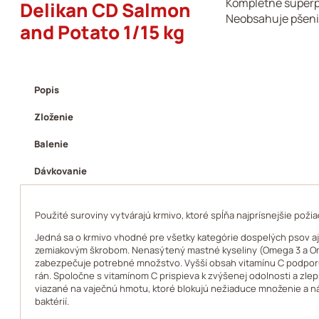
Kompletné superp
Delikan CD Salmon
Neobsahuje pšenic
and Potato 1/15 kg
Popis
Zloženie
Balenie
Dávkovanie
Použité suroviny vytvárajú krmivo, ktoré spĺňa najprísnejšie poži
Jedná sa o krmivo vhodné pre všetky kategórie dospelých psov aj
zemiakovým škrobom. Nenasýtený mastné kyseliny (Omega 3 a Om
zabezpečuje potrebné množstvo. Vyšší obsah vitamínu C podporu
rán. Spoločne s vitamínom C prispieva k zvýšenej odolnosti a zle
viazané na vaječnú hmotu, ktoré blokujú nežiaduce množenie a ná
baktérií.