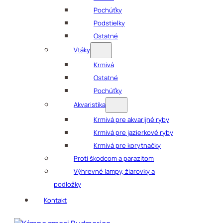
Pochúťky
Podstielky
Ostatné
Vtáky
Krmivá
Ostatné
Pochúťky
Akvaristika
Krmivá pre akvarijné ryby
Krmivá pre jazierkové ryby
Krmivá pre korytnačky
Proti škodcom a parazitom
Výhrevné lampy, žiarovky a
podložky
Kontakt