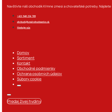
Navštívte náš obchodík Kŕmne zmesi a chovateľské potreby. Nájdete u
+421 948 256 789
obchod@krmivobudmerice.sk
Sledujte nás
Domov
Sortiment
Kontakt
Obchodné podmienky
Ochrana osobných údajov
Súbory cookie
Predaj živej hydiny