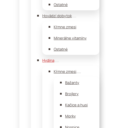
Ostatné
Hovädzí dobytok
Kŕmne zmesi
Minerálne vitamíny
Ostatné
Hydina
Kŕmne zmesi
Bažanty
Brojlery
Kačice a husi
Morky
Nosnice