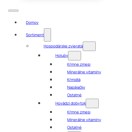
Domov
Sortiment
Hospodárske zvieratá
Holuby
Kŕmne zmesi
Minerálne vitamíny
Kŕmidlá
Napájačky
Ostatné
Hovädzí dobytok
Kŕmne zmesi
Minerálne vitamíny
Ostatné