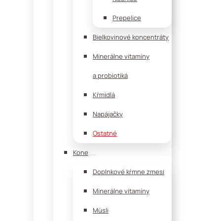
Prepelice
Bielkovinové koncentráty
Minerálne vitamíny
a probiotiká
Kŕmidlá
Napájačky
Ostatné
Kone
Doplnkové kŕmne zmesi
Minerálne vitamíny
Müsli