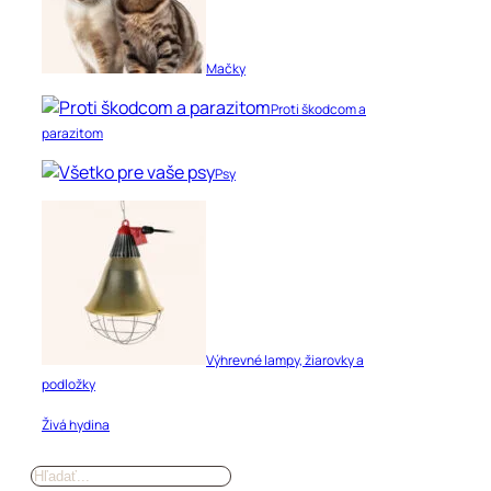
Mačky
Proti škodcom a
parazitom
Psy
Výhrevné lampy, žiarovky a
podložky
Živá hydina