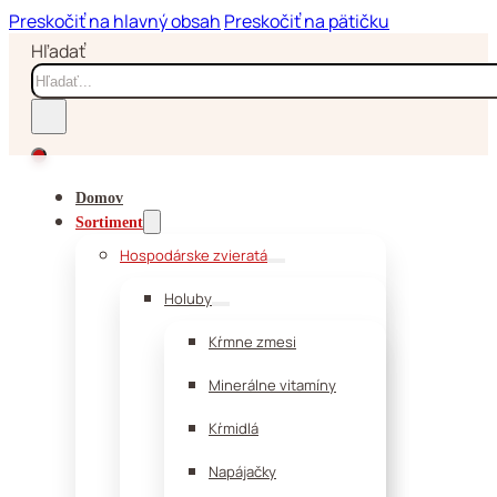
Preskočiť na hlavný obsah
Preskočiť na pätičku
Hľadať
Domov
Sortiment
Hospodárske zvieratá
Holuby
Kŕmne zmesi
Minerálne vitamíny
Kŕmidlá
Napájačky