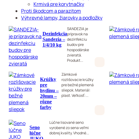
Krmivá pre korytnačky
Proti škodcom a parazitom
Výhrevné lampy, žiarovky a podložky
SANDEZIA je
Dezinfekcia
prípravok na
Sandezia –
dezinfekciu
budov pre
1/4/10 kg
hospodárske
zvieratá.
Produkt...
Zámkové
Krúžky
rozlišovacie krúžky
pre
pre bežné plemená
sliepok. Materiál:
hydinu –
plast. Veľkosť:...
20mm –
rôzne
farby
Lúčne lisované seno
Seno
vyrobené zo sena veľmi
lúčne
dobrej kvality. Vhodné...
JUKO –