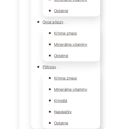
Ostatné
Ovce a kozy
Kŕmne zmesi
Minerálne vitamíny
Ostatné
Pštrosy
Kŕmne zmesi
Minerálne vitamíny
Kŕmidlá
Napájačky
Ostatné