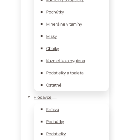
Pochúťky
Minerálne vitamíny
Misky
Obojky
Kozmetika a hygiena
Podstielky a toaleta
Ostatné
Hlodavce
Krmivá
Pochúťky
Podstielky