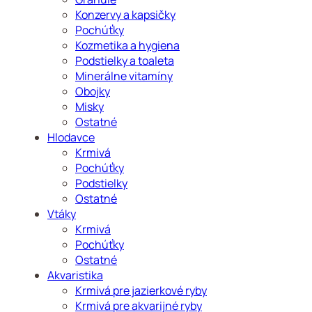
Konzervy a kapsičky
Pochúťky
Kozmetika a hygiena
Podstielky a toaleta
Minerálne vitamíny
Obojky
Misky
Ostatné
Hlodavce
Krmivá
Pochúťky
Podstielky
Ostatné
Vtáky
Krmivá
Pochúťky
Ostatné
Akvaristika
Krmivá pre jazierkové ryby
Krmivá pre akvarijné ryby