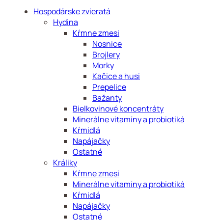
Hospodárske zvieratá
Hydina
Kŕmne zmesi
Nosnice
Brojlery
Morky
Kačice a husi
Prepelice
Bažanty
Bielkovinové koncentráty
Minerálne vitamíny a probiotiká
Kŕmidlá
Napájačky
Ostatné
Králiky
Kŕmne zmesi
Minerálne vitamíny a probiotiká
Kŕmidlá
Napájačky
Ostatné