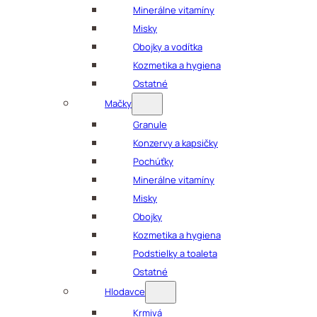
Minerálne vitamíny
Misky
Obojky a vodítka
Kozmetika a hygiena
Ostatné
Mačky
Granule
Konzervy a kapsičky
Pochúťky
Minerálne vitamíny
Misky
Obojky
Kozmetika a hygiena
Podstielky a toaleta
Ostatné
Hlodavce
Krmivá