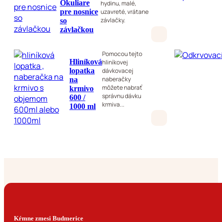
Okuliare
hydinu, malé,
pre nosnice
uzavreté, vrátane
závlačky.
so
závlačkou
Pomocou tejto
Hliníková
hliníkovej
lopatka
dávkovacej
naberačky
na
môžete nabrať
krmivo
správnu dávku
600 /
krmiva...
1000 ml
Kŕmne zmesi Budmerice