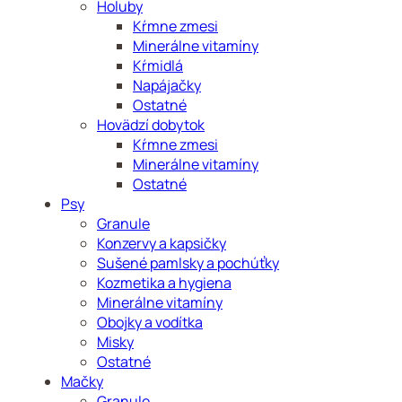
Holuby
Kŕmne zmesi
Minerálne vitamíny
Kŕmidlá
Napájačky
Ostatné
Hovädzí dobytok
Kŕmne zmesi
Minerálne vitamíny
Ostatné
Psy
Granule
Konzervy a kapsičky
Sušené pamlsky a pochúťky
Kozmetika a hygiena
Minerálne vitamíny
Obojky a vodítka
Misky
Ostatné
Mačky
Granule