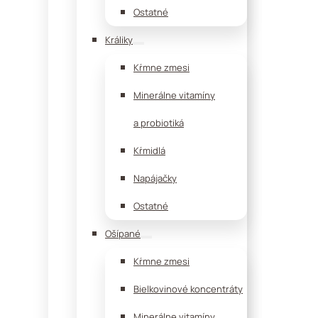
Ostatné
Králiky
Kŕmne zmesi
Minerálne vitamíny
a probiotiká
Kŕmidlá
Napájačky
Ostatné
Ošípané
Kŕmne zmesi
Bielkovinové koncentráty
Minerálne vitamíny