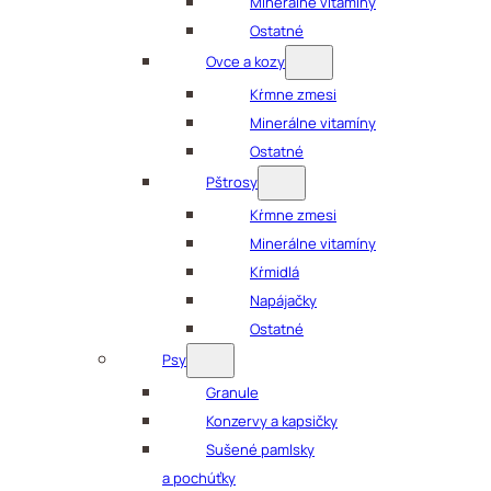
Minerálne vitamíny
Ostatné
Ovce a kozy
Kŕmne zmesi
Minerálne vitamíny
Ostatné
Pštrosy
Kŕmne zmesi
Minerálne vitamíny
Kŕmidlá
Napájačky
Ostatné
Psy
Granule
Konzervy a kapsičky
Sušené pamlsky
a pochúťky