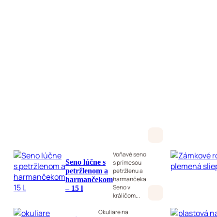
Voňavé seno
Seno lúčne s
s prímesou
petržlenom a
petržlenu a
harmančeka.
harmančekom
Seno v
– 15 l
králičom...
Okuliare na