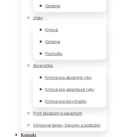
Ostatné
Vtáky
Krmivá
Ostatné
Pochúťky
Akvaristika
Krmivá pre akvarijné ryby
Krmivá pre jazierkové ryby
Krmivá pre korytnačky
Proti škodcom a parazitom
Výhrevné lampy, žiarovky a podložky
Kontakt