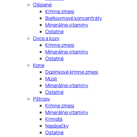
Ošípané
Kŕmne zmesi
Bielkovinové koncentráty
Minerálne vitamíny
Ostatné
Ovce a kozy
Kŕmne zmesi
Minerálne vitamíny
Ostatné
Kone
Doplnkové kŕmne zmesi
Müsli
Minerálne vitamíny
Ostatné
Pštrosy
Kŕmne zmesi
Minerálne vitamíny
Kŕmidlá
Napájačky
Ostatné