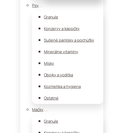
Psy
Granule
Konzervy a kapsičky
Sušené pamlsky a pochúťky
Minerálne vitamíny
Misky
Obojky a vodítka
Kozmetika a hygiena
Ostatné
Mačky
Granule
Konzervy a kapsičky