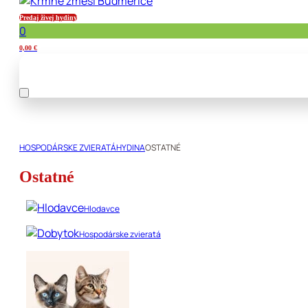
Predaj živej hydiny
0
0,00
€
HOSPODÁRSKE ZVIERATÁ
HYDINA
OSTATNÉ
Ostatné
Hlodavce
Hospodárske zvieratá