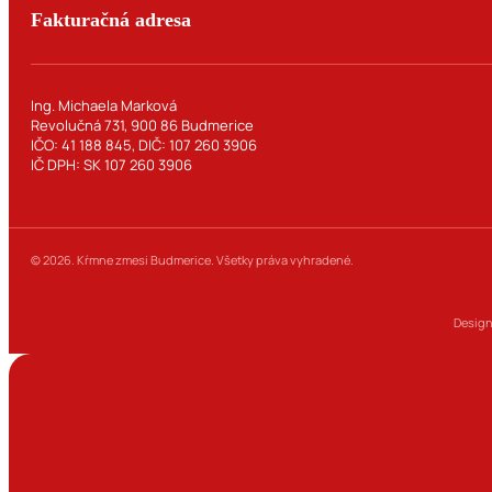
Fakturačná adresa
Ing. Michaela Marková
Revolučná 731, 900 86 Budmerice
IČO: 41 188 845, DIČ: 107 260 3906
IČ DPH: SK 107 260 3906
© 2026. Kŕmne zmesi Budmerice. Všetky práva vyhradené.
Design