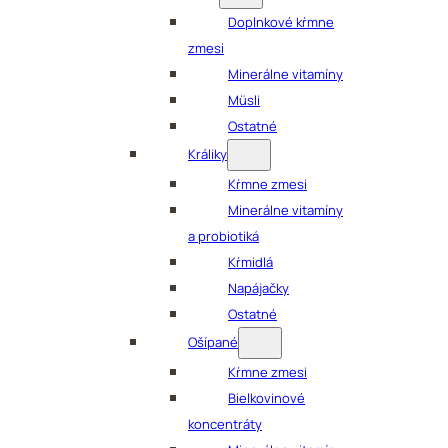
Doplnkové kŕmne
zmesi
Minerálne vitamíny
Müsli
Ostatné
Králiky
Kŕmne zmesi
Minerálne vitamíny
a probiotiká
Kŕmidlá
Napájačky
Ostatné
Ošípané
Kŕmne zmesi
Bielkovinové
koncentráty