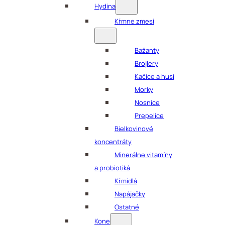
Hydina
Kŕmne zmesi
Bažanty
Brojlery
Kačice a husi
Morky
Nosnice
Prepelice
Bielkovinové
koncentráty
Minerálne vitamíny
a probiotiká
Kŕmidlá
Napájačky
Ostatné
Kone