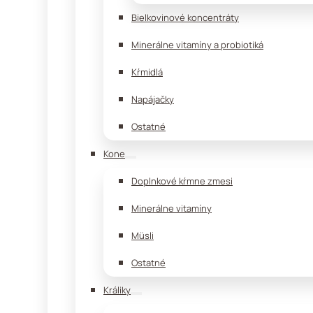
Bielkovinové koncentráty
Minerálne vitamíny a probiotiká
Kŕmidlá
Napájačky
Ostatné
Kone
Doplnkové kŕmne zmesi
Minerálne vitamíny
Müsli
Ostatné
Králiky