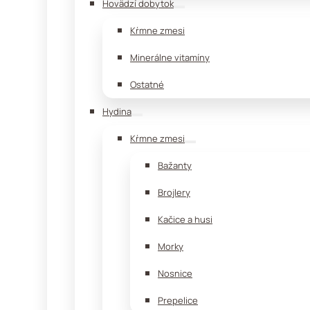
Hovädzí dobytok
Kŕmne zmesi
Minerálne vitamíny
Ostatné
Hydina
Kŕmne zmesi
Bažanty
Brojlery
Kačice a husi
Morky
Nosnice
Prepelice