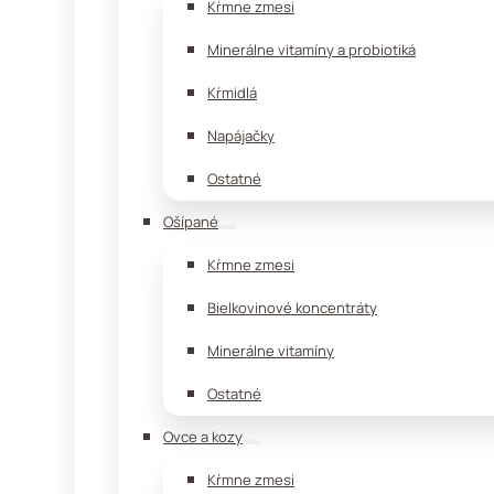
Kŕmne zmesi
Minerálne vitamíny a probiotiká
Kŕmidlá
Napájačky
Ostatné
Ošípané
Kŕmne zmesi
Bielkovinové koncentráty
Minerálne vitamíny
Ostatné
Ovce a kozy
Kŕmne zmesi