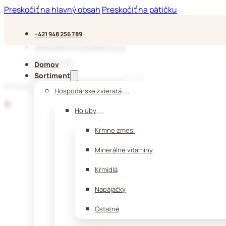
Preskočiť na hlavný obsah
Preskočiť na pätičku
+421 948 256 789
obchod@krmivobudmerice.sk
Sledujte nás
Domov
Sortiment
Hľadať
Hospodárske zvieratá
Holuby
Kŕmne zmesi
Minerálne vitamíny
Kŕmidlá
Napájačky
Ostatné