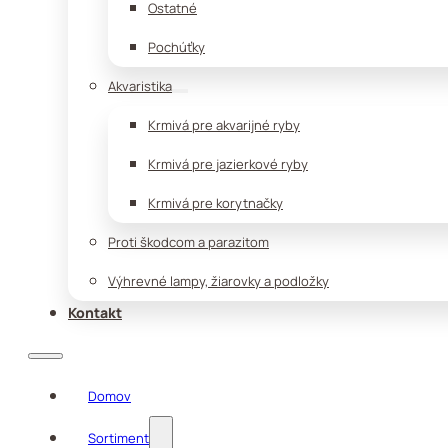
Ostatné
Pochúťky
Akvaristika
Krmivá pre akvarijné ryby
Krmivá pre jazierkové ryby
Krmivá pre korytnačky
Proti škodcom a parazitom
Výhrevné lampy, žiarovky a podložky
Kontakt
Domov
Sortiment