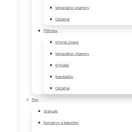
Minerálne vitamíny
Ostatné
Pštrosy
Kŕmne zmesi
Minerálne vitamíny
Kŕmidlá
Napájačky
Ostatné
Psy
Granule
Konzervy a kapsičky