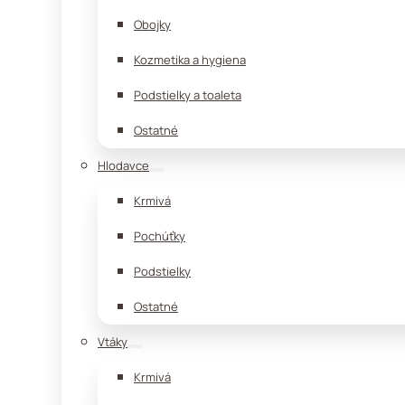
Obojky
Kozmetika a hygiena
Podstielky a toaleta
Ostatné
Hlodavce
Krmivá
Pochúťky
Podstielky
Ostatné
Vtáky
Krmivá