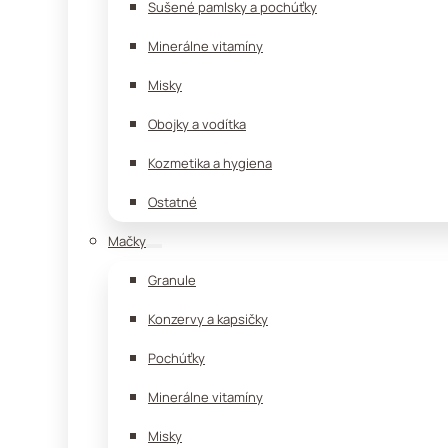
Sušené pamlsky a pochúťky
Minerálne vitamíny
Misky
Obojky a vodítka
Kozmetika a hygiena
Ostatné
Mačky
Granule
Konzervy a kapsičky
Pochúťky
Minerálne vitamíny
Misky