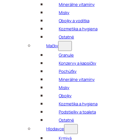
Minerálne vitamíny
Misky
Obojky a vodítka
Kozmetika a hygiena
Ostatné
Mačky
Granule
Konzervy a kapsičky
Pochúťky
Minerálne vitamíny
Misky
Obojky
Kozmetika a hygiena
Podstielky a toaleta
Ostatné
Hlodavce
Krmivá