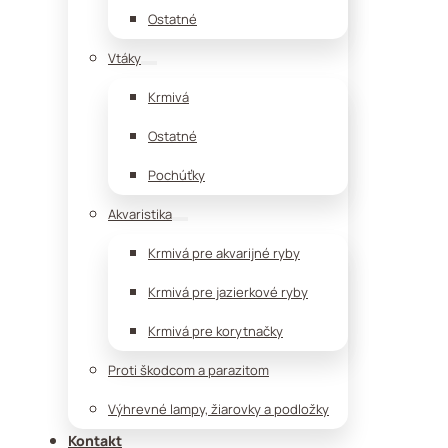
Ostatné
Vtáky
Krmivá
Ostatné
Pochúťky
Akvaristika
Krmivá pre akvarijné ryby
Krmivá pre jazierkové ryby
Krmivá pre korytnačky
Proti škodcom a parazitom
Výhrevné lampy, žiarovky a podložky
Kontakt