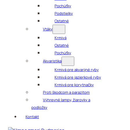
Pochúťky
Podstielky
Ostatné
Vtáky
Krmivá
Ostatné
Pochúťky
Akvaristika
Krmivá pre akvarijné ryby
Krmivá pre jazierkové ryby
Krmivá pre korytnačky
Proti škodcom a parazitom
Výhrevné lampy, žiarovky a
podložky
Kontakt