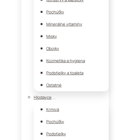
Pochúťky
Minerálne vitamíny
Misky
Obojky
Kozmetika a hygiena
Podstielky a toaleta
Ostatné
Hlodavce
Krmivá
Pochúťky
Podstielky