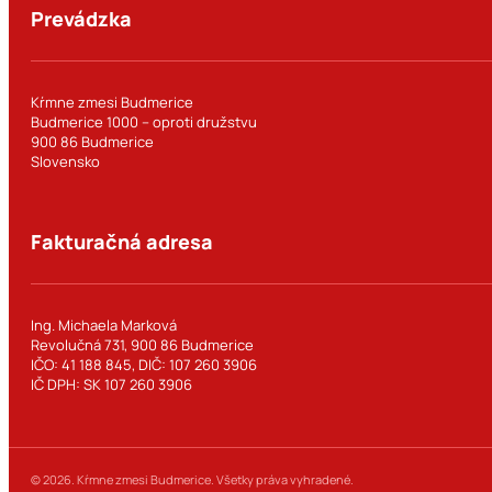
Prevádzka
Kŕmne zmesi Budmerice
Budmerice 1000 – oproti družstvu
900 86 Budmerice
Slovensko
Fakturačná adresa
Ing. Michaela Marková
Revolučná 731, 900 86 Budmerice
IČO: 41 188 845, DIČ: 107 260 3906
IČ DPH: SK 107 260 3906
© 2026. Kŕmne zmesi Budmerice. Všetky práva vyhradené.