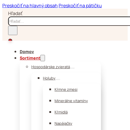
Preskočiť na hlavný obsah
Preskočiť na pätičku
Hľadať
Domov
Sortiment
Hospodárske zvieratá
Holuby
Kŕmne zmesi
Minerálne vitamíny
Kŕmidlá
Napájačky