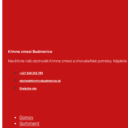
Kŕmne zmesi Budmerice
Navštívte náš obchodík Kŕmne zmesi a chovateľské potreby. Nájdete u
+421 948 256 789
obchod@krmivobudmerice.sk
Sledujte nás
Domov
Sortiment