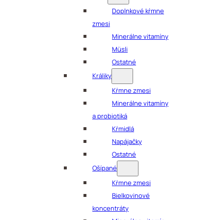
Doplnkové kŕmne
zmesi
Minerálne vitamíny
Müsli
Ostatné
Králiky
Kŕmne zmesi
Minerálne vitamíny
a probiotiká
Kŕmidlá
Napájačky
Ostatné
Ošípané
Kŕmne zmesi
Bielkovinové
koncentráty