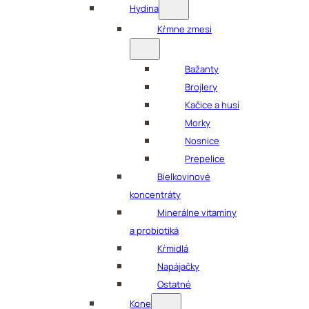
Hydina
Kŕmne zmesi
Bažanty
Brojlery
Kačice a husi
Morky
Nosnice
Prepelice
Bielkovinové
koncentráty
Minerálne vitamíny
a probiotiká
Kŕmidlá
Napájačky
Ostatné
Kone