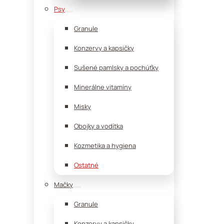
Psy
Granule
Konzervy a kapsičky
Sušené pamlsky a pochúťky
Minerálne vitamíny
Misky
Obojky a vodítka
Kozmetika a hygiena
Ostatné
Mačky
Granule
Konzervy a kapsičky