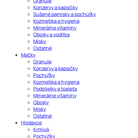
Granule
Konzervy a kapsičky
Sušené pamlsky a pochúťky
Kozmetika a hygiena
Minerálne vitamíny
Obojky a vodítka
Misky
Ostatné
Mačky
Granule
Konzervy a kapsičky
Pochúťky
Kozmetika a hygiena
Podstielky a toaleta
Minerálne vitamíny
Obojky
Misky
Ostatné
Hlodavce
Krmivá
Pochúťky