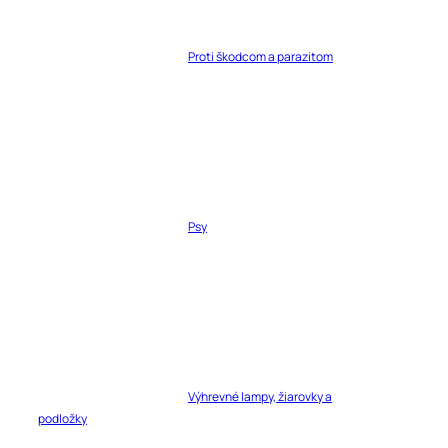
Proti škodcom a parazitom
Psy
Výhrevné lampy, žiarovky a
podložky