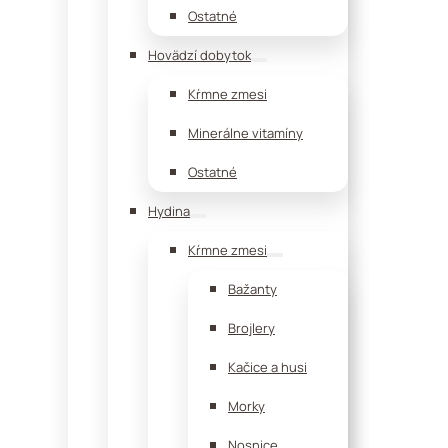
Ostatné
Hovädzí dobytok
Kŕmne zmesi
Minerálne vitamíny
Ostatné
Hydina
Kŕmne zmesi
Bažanty
Brojlery
Kačice a husi
Morky
Nosnice