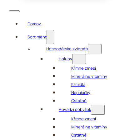
Domov
Sortiment
Hospodárske zvieratá
Holuby
Kŕmne zmesi
Minerálne vitamíny
Kŕmidlá
Napájačky
Ostatné
Hovädzí dobytok
Kŕmne zmesi
Minerálne vitamíny
Ostatné