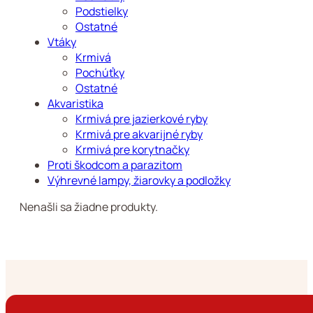
Podstielky
Ostatné
Vtáky
Krmivá
Pochúťky
Ostatné
Akvaristika
Krmivá pre jazierkové ryby
Krmivá pre akvarijné ryby
Krmivá pre korytnačky
Proti škodcom a parazitom
Výhrevné lampy, žiarovky a podložky
Nenašli sa žiadne produkty.