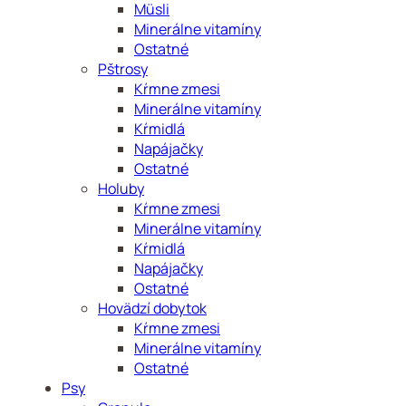
Müsli
Minerálne vitamíny
Ostatné
Pštrosy
Kŕmne zmesi
Minerálne vitamíny
Kŕmidlá
Napájačky
Ostatné
Holuby
Kŕmne zmesi
Minerálne vitamíny
Kŕmidlá
Napájačky
Ostatné
Hovädzí dobytok
Kŕmne zmesi
Minerálne vitamíny
Ostatné
Psy