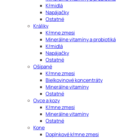
Kŕmidlá
Napájačky
Ostatné
Králiky
Kŕmne zmesi
Minerálne vitamíny a probiotiká
Kŕmidlá
Napájačky
Ostatné
Ošípané
Kŕmne zmesi
Bielkovinové koncentráty
Minerálne vitamíny
Ostatné
Ovce a kozy
Kŕmne zmesi
Minerálne vitamíny
Ostatné
Kone
Doplnkové kŕmne zmesi