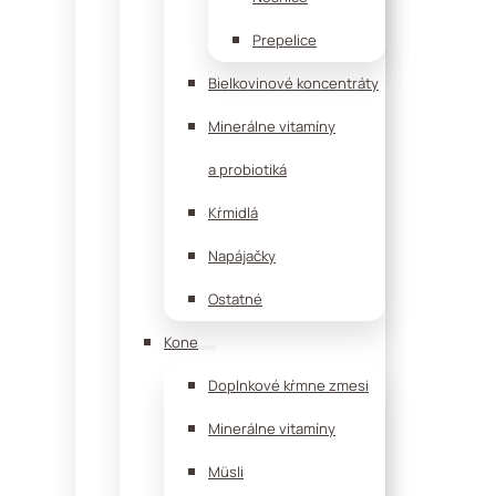
Prepelice
Bielkovinové koncentráty
Minerálne vitamíny
a probiotiká
Kŕmidlá
Napájačky
Ostatné
Kone
Doplnkové kŕmne zmesi
Minerálne vitamíny
Müsli