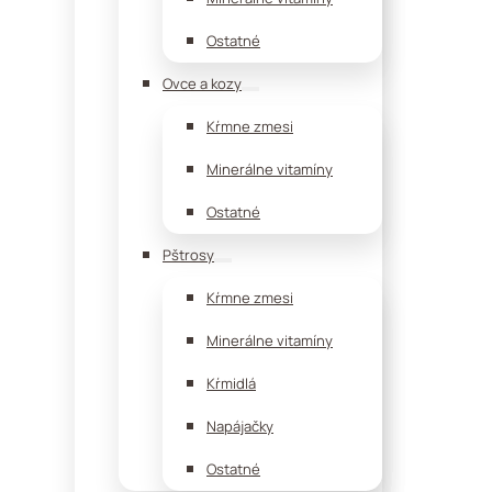
Ostatné
Ovce a kozy
Kŕmne zmesi
Minerálne vitamíny
Ostatné
Pštrosy
Kŕmne zmesi
Minerálne vitamíny
Kŕmidlá
Napájačky
Ostatné