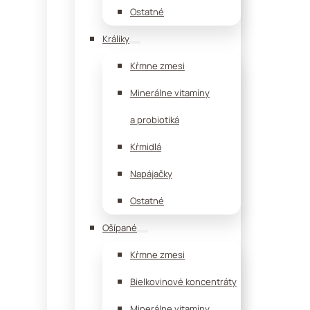
Ostatné
Králiky
Kŕmne zmesi
Minerálne vitamíny
a probiotiká
Kŕmidlá
Napájačky
Ostatné
Ošípané
Kŕmne zmesi
Bielkovinové koncentráty
Minerálne vitamíny