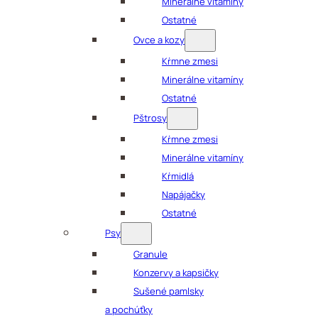
Minerálne vitamíny
Ostatné
Ovce a kozy
Kŕmne zmesi
Minerálne vitamíny
Ostatné
Pštrosy
Kŕmne zmesi
Minerálne vitamíny
Kŕmidlá
Napájačky
Ostatné
Psy
Granule
Konzervy a kapsičky
Sušené pamlsky
a pochúťky