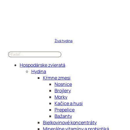
Živá hydina
Hospodárske zvieratá
Hydina
Kŕmne zmesi
Nosnice
Brojlery
Morky
Kačice a husi
Prepelice
Bažanty
Bielkovinové koncentráty
Minerálne vitamíny a probiotiká