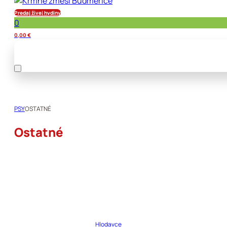
Predaj živej hydiny
0
0,00
€
PSY
OSTATNÉ
Ostatné
Hlodavce