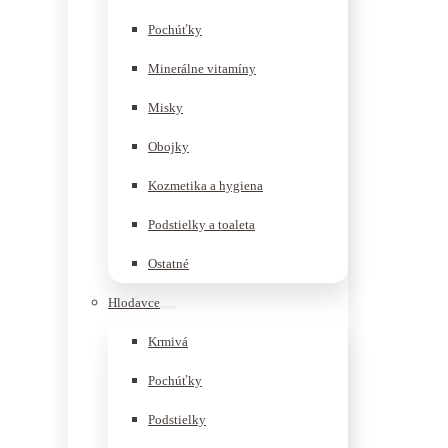
Pochúťky
Minerálne vitamíny
Misky
Obojky
Kozmetika a hygiena
Podstielky a toaleta
Ostatné
Hlodavce
Krmivá
Pochúťky
Podstielky