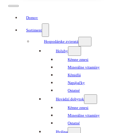
Domov
Sortiment
Hospodárske zvieratá
Holuby
Kŕmne zmesi
Minerálne vitamíny
Kŕmidlá
Napájačky
Ostatné
Hovädzí dobytok
Kŕmne zmesi
Minerálne vitamíny
Ostatné
Hydina