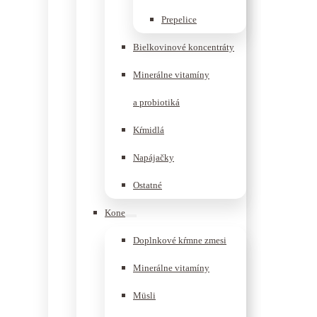
Prepelice
Bielkovinové koncentráty
Minerálne vitamíny
a probiotiká
Kŕmidlá
Napájačky
Ostatné
Kone
Doplnkové kŕmne zmesi
Minerálne vitamíny
Müsli