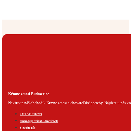
Kŕmne zmesi Budmerice
Navštívte náš obchodík Kŕmne zmesi a chovateľské potreby. Nájdete u nás všet
+421 948 256 789
obchod@krmivobudmerice.sk
Sledujte nás