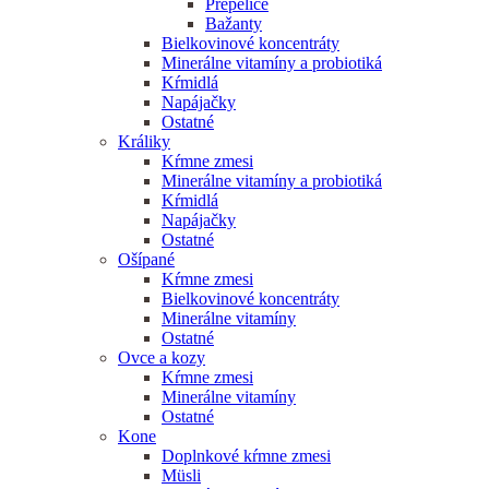
Prepelice
Bažanty
Bielkovinové koncentráty
Minerálne vitamíny a probiotiká
Kŕmidlá
Napájačky
Ostatné
Králiky
Kŕmne zmesi
Minerálne vitamíny a probiotiká
Kŕmidlá
Napájačky
Ostatné
Ošípané
Kŕmne zmesi
Bielkovinové koncentráty
Minerálne vitamíny
Ostatné
Ovce a kozy
Kŕmne zmesi
Minerálne vitamíny
Ostatné
Kone
Doplnkové kŕmne zmesi
Müsli