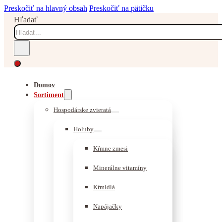
Preskočiť na hlavný obsah
Preskočiť na pätičku
Hľadať
Domov
Sortiment
Hospodárske zvieratá
Holuby
Kŕmne zmesi
Minerálne vitamíny
Kŕmidlá
Napájačky