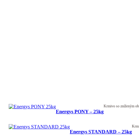
Krmivo so zníženým obs
Energys PONY – 25kg
Krmi
Energys STANDARD – 25kg