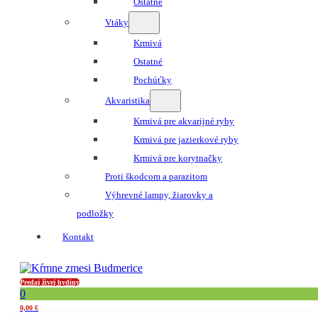
Ostatné
Vtáky
Krmivá
Ostatné
Pochúťky
Akvaristika
Krmivá pre akvarijné ryby
Krmivá pre jazierkové ryby
Krmivá pre korytnačky
Proti škodcom a parazitom
Výhrevné lampy, žiarovky a
podložky
Kontakt
Predaj živej hydiny
0
0,00
€