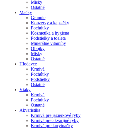
Misky
Ostatné
Mačky
Granule
Konzervy a kapsičky
Pochúťky
Kozmetika a hygiena
Podstielky a toaleta
Minerálne vitamíny
Obojky
Misky
Ostatné
Hlodavce
Krmivá
Pochúťky
Podstielky
Ostatné
Vtáky
Krmivá
Pochúťky
Ostatné
Akvaristika
Krmivá pre jazierkové ryby
Krmivá pre akvarijné ryby
Krmivá pre korytnačky