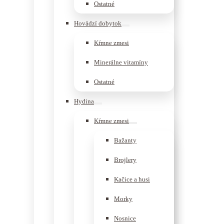
Ostatné
Hovädzí dobytok
Kŕmne zmesi
Minerálne vitamíny
Ostatné
Hydina
Kŕmne zmesi
Bažanty
Brojlery
Kačice a husi
Morky
Nosnice