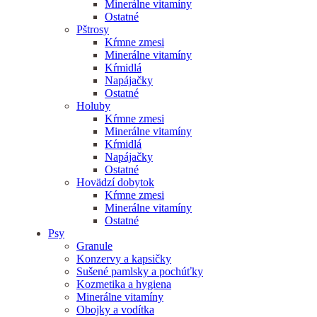
Minerálne vitamíny
Ostatné
Pštrosy
Kŕmne zmesi
Minerálne vitamíny
Kŕmidlá
Napájačky
Ostatné
Holuby
Kŕmne zmesi
Minerálne vitamíny
Kŕmidlá
Napájačky
Ostatné
Hovädzí dobytok
Kŕmne zmesi
Minerálne vitamíny
Ostatné
Psy
Granule
Konzervy a kapsičky
Sušené pamlsky a pochúťky
Kozmetika a hygiena
Minerálne vitamíny
Obojky a vodítka