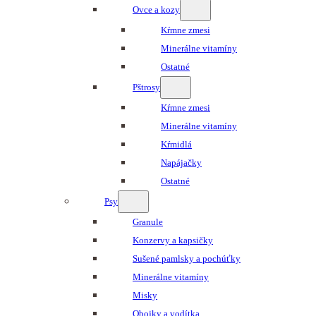
Ovce a kozy
Kŕmne zmesi
Minerálne vitamíny
Ostatné
Pštrosy
Kŕmne zmesi
Minerálne vitamíny
Kŕmidlá
Napájačky
Ostatné
Psy
Granule
Konzervy a kapsičky
Sušené pamlsky a pochúťky
Minerálne vitamíny
Misky
Obojky a vodítka