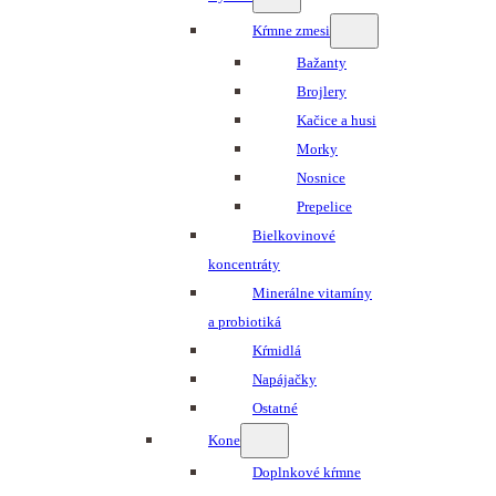
Kŕmne zmesi
Bažanty
Brojlery
Kačice a husi
Morky
Nosnice
Prepelice
Bielkovinové
koncentráty
Minerálne vitamíny
a probiotiká
Kŕmidlá
Napájačky
Ostatné
Kone
Doplnkové kŕmne