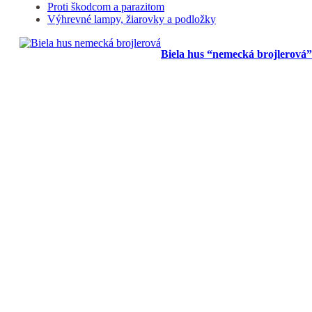
Proti škodcom a parazitom
Výhrevné lampy, žiarovky a podložky
Biela hus “nemecká brojlerová”