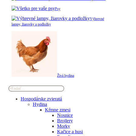
Psy
Výhrevné
lampy, žiarovky a podložky
Živá hydina
Hospodárske zvieratá
Hydina
Kŕmne zmesi
Nosnice
Brojlery
Morky
Kačice a husi