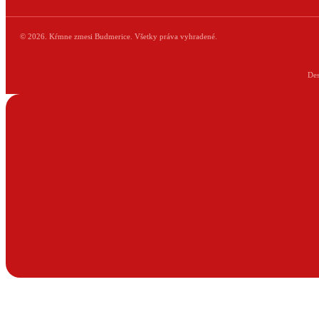
© 2026. Kŕmne zmesi Budmerice. Všetky práva vyhradené.
De