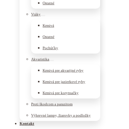
Ostatné
Vtáky
Krmivá
Ostatné
Pochúťky
Akvaristika
Krmivá pre akvarijné ryby
Krmivá pre jazierkové ryby
Krmivá pre korytnačky
Proti škodcom a parazitom
Výhrevné lampy, žiarovky a podložky
Kontakt