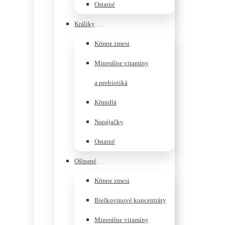
Ostatné
Králiky
Kŕmne zmesi
Minerálne vitamíny
a probiotiká
Kŕmidlá
Napájačky
Ostatné
Ošípané
Kŕmne zmesi
Bielkovinové koncentráty
Minerálne vitamíny