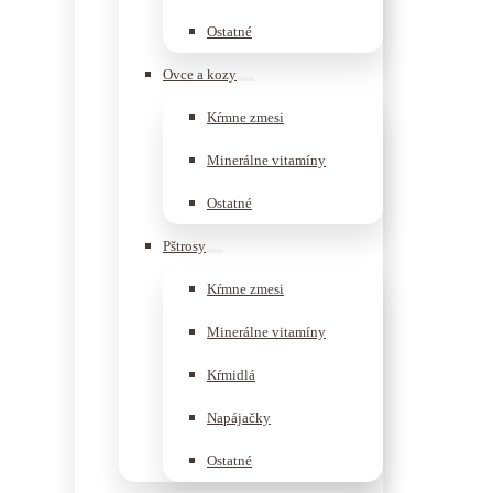
Ostatné
Ovce a kozy
Kŕmne zmesi
Minerálne vitamíny
Ostatné
Pštrosy
Kŕmne zmesi
Minerálne vitamíny
Kŕmidlá
Napájačky
Ostatné