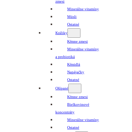
zmesi
Minerálne vitamíny
Müsli
Ostatné
Králiky
Kŕmne zmesi
Minerálne vitamíny
a probiotiká
Kŕmidlá
Napájačky
Ostatné
Ošípané
Kŕmne zmesi
Bielkovinové
koncentráty
Minerálne vitamíny
Ostatné