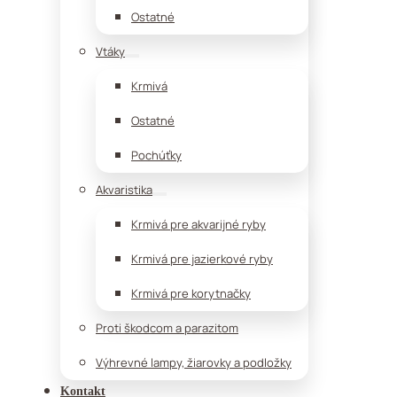
Ostatné
Vtáky
Krmivá
Ostatné
Pochúťky
Akvaristika
Krmivá pre akvarijné ryby
Krmivá pre jazierkové ryby
Krmivá pre korytnačky
Proti škodcom a parazitom
Výhrevné lampy, žiarovky a podložky
Kontakt