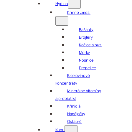
Hydina
Kŕmne zmesi
Bažanty
Brojlery
Kačice a husi
Morky
Nosnice
Prepelice
Bielkovinové
koncentráty
Minerálne vitamíny
a probiotiká
Kŕmidlá
Napájačky
Ostatné
Kone