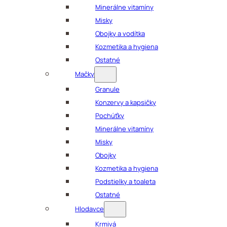
Minerálne vitamíny
Misky
Obojky a vodítka
Kozmetika a hygiena
Ostatné
Mačky
Granule
Konzervy a kapsičky
Pochúťky
Minerálne vitamíny
Misky
Obojky
Kozmetika a hygiena
Podstielky a toaleta
Ostatné
Hlodavce
Krmivá