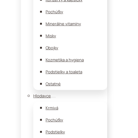
Pochúťky
Minerálne vitamíny
Misky
Obojky
Kozmetika a hygiena
Podstielky a toaleta
Ostatné
Hlodavce
Krmivá
Pochúťky
Podstielky