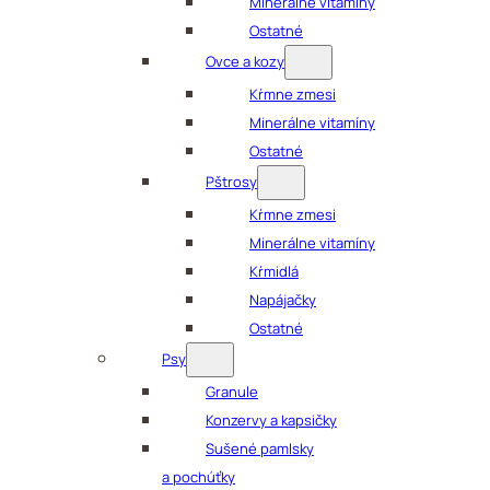
Minerálne vitamíny
Ostatné
Ovce a kozy
Kŕmne zmesi
Minerálne vitamíny
Ostatné
Pštrosy
Kŕmne zmesi
Minerálne vitamíny
Kŕmidlá
Napájačky
Ostatné
Psy
Granule
Konzervy a kapsičky
Sušené pamlsky
a pochúťky