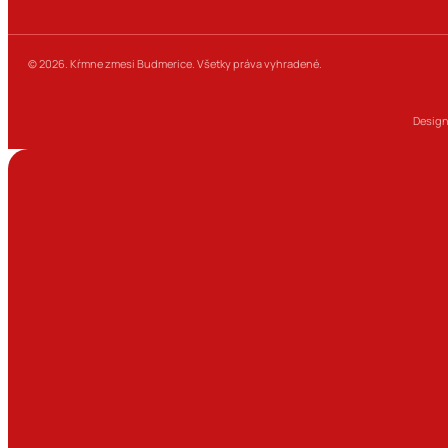
© 2026. Kŕmne zmesi Budmerice. Všetky práva vyhradené.
Design