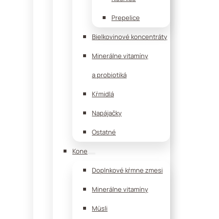
Prepelice
Bielkovinové koncentráty
Minerálne vitamíny
a probiotiká
Kŕmidlá
Napájačky
Ostatné
Kone
Doplnkové kŕmne zmesi
Minerálne vitamíny
Müsli