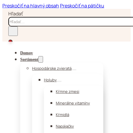
Preskočiť na hlavný obsah
Preskočiť na pätičku
Hľadať
Domov
Sortiment
Hospodárske zvieratá
Holuby
Kŕmne zmesi
Minerálne vitamíny
Kŕmidlá
Napájačky