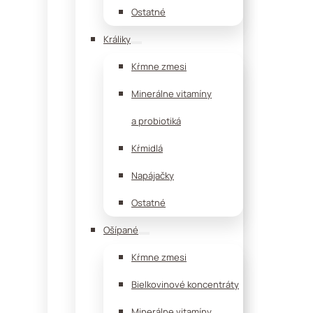
Ostatné
Králiky
Kŕmne zmesi
Minerálne vitamíny
a probiotiká
Kŕmidlá
Napájačky
Ostatné
Ošípané
Kŕmne zmesi
Bielkovinové koncentráty
Minerálne vitamíny