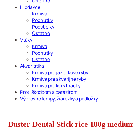
Ostatné
Hlodavce
Krmivá
Pochúťky
Podstielky
Ostatné
Vtáky
Krmivá
Pochúťky
Ostatné
Akvaristika
Krmivá pre jazierkové ryby
Krmivá pre akvarijné ryby
Krmivá pre korytnačky
Proti škodcom a parazitom
Výhrevné lampy, žiarovky a podložky
Buster Dental Stick rice 180g mediu