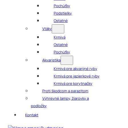
Pochúťky
Podstielky
Ostatné
Vtáky
Krmivá
Ostatné
Pochúťky
Akvaristika
Krmivá pre akvarijné ryby
Krmivá pre jazierkové ryby
Krmivá pre korytnačky
Proti škodcom a parazitom
Výhrevné lampy, žiarovky a
podložky
Kontakt