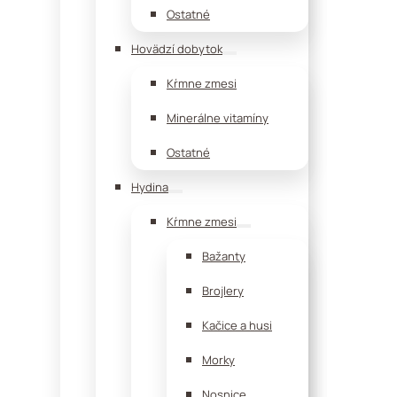
Ostatné
Hovädzí dobytok
Kŕmne zmesi
Minerálne vitamíny
Ostatné
Hydina
Kŕmne zmesi
Bažanty
Brojlery
Kačice a husi
Morky
Nosnice