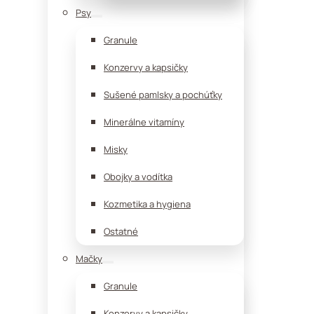
Psy
Granule
Konzervy a kapsičky
Sušené pamlsky a pochúťky
Minerálne vitamíny
Misky
Obojky a vodítka
Kozmetika a hygiena
Ostatné
Mačky
Granule
Konzervy a kapsičky