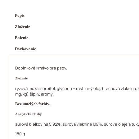
Popis
Zloženie
Balenie
Dávkovanie
Doplnkové krmivo pre psov.
Zloženie
ryžová múka, sorbitol, glycerín – rastlinný olej, hrachová vláknina,
mg/kg) šípky, arómy.
Bez umelých farbív.
Analytické zložky
surová bielkovina 5,92%, surová vláknina 1,19%, surové oleje a tuk
180 g