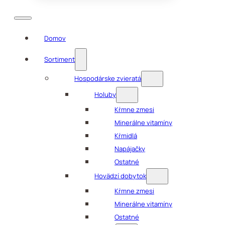
Domov
Sortiment
Hospodárske zvieratá
Holuby
Kŕmne zmesi
Minerálne vitamíny
Kŕmidlá
Napájačky
Ostatné
Hovädzí dobytok
Kŕmne zmesi
Minerálne vitamíny
Ostatné