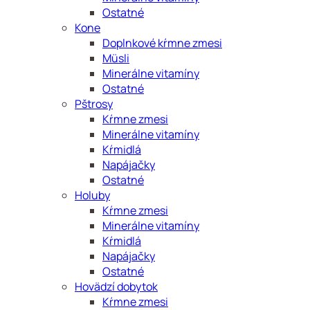
Ostatné
Kone
Doplnkové kŕmne zmesi
Müsli
Minerálne vitamíny
Ostatné
Pštrosy
Kŕmne zmesi
Minerálne vitamíny
Kŕmidlá
Napájačky
Ostatné
Holuby
Kŕmne zmesi
Minerálne vitamíny
Kŕmidlá
Napájačky
Ostatné
Hovädzí dobytok
Kŕmne zmesi