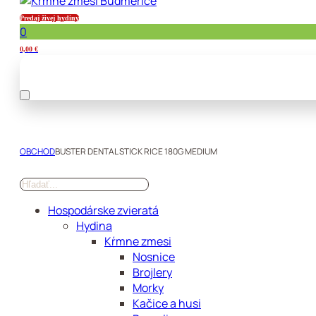
Predaj živej hydiny
0
0,00
€
OBCHOD
BUSTER DENTAL STICK RICE 180G MEDIUM
Hospodárske zvieratá
Hydina
Kŕmne zmesi
Nosnice
Brojlery
Morky
Kačice a husi