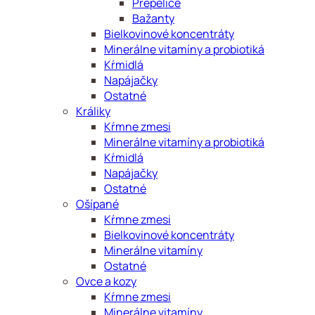
Prepelice
Bažanty
Bielkovinové koncentráty
Minerálne vitamíny a probiotiká
Kŕmidlá
Napájačky
Ostatné
Králiky
Kŕmne zmesi
Minerálne vitamíny a probiotiká
Kŕmidlá
Napájačky
Ostatné
Ošípané
Kŕmne zmesi
Bielkovinové koncentráty
Minerálne vitamíny
Ostatné
Ovce a kozy
Kŕmne zmesi
Minerálne vitamíny