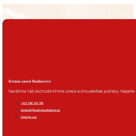
Kŕmne zmesi Budmerice
Navštívte náš obchodík Kŕmne zmesi a chovateľské potreby. Nájdete u
+421 948 256 789
obchod@krmivobudmerice.sk
Sledujte nás