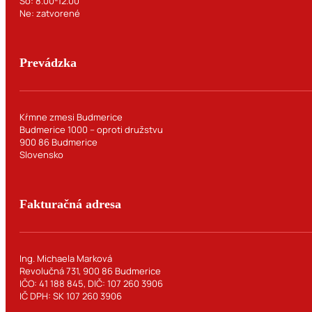
So: 8.00-12.00
Ne: zatvorené
Prevádzka
Kŕmne zmesi Budmerice
Budmerice 1000 – oproti družstvu
900 86 Budmerice
Slovensko
Fakturačná adresa
Ing. Michaela Marková
Revolučná 731, 900 86 Budmerice
IČO: 41 188 845, DIČ: 107 260 3906
IČ DPH: SK 107 260 3906