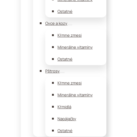
Ostatné
Ovce a kozy
Kŕmne zmesi
Minerálne vitamíny
Ostatné
Pštrosy
Kŕmne zmesi
Minerálne vitamíny
Kŕmidlá
Napájačky
Ostatné