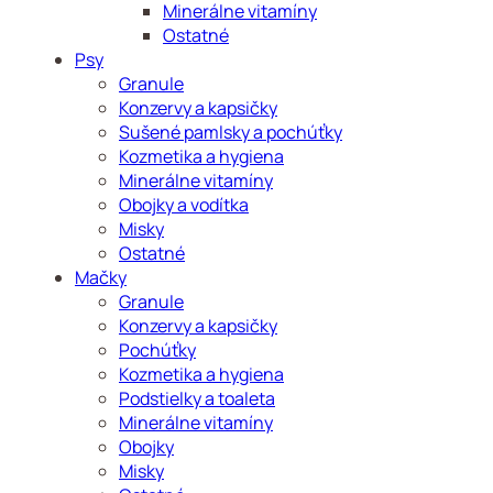
Minerálne vitamíny
Ostatné
Psy
Granule
Konzervy a kapsičky
Sušené pamlsky a pochúťky
Kozmetika a hygiena
Minerálne vitamíny
Obojky a vodítka
Misky
Ostatné
Mačky
Granule
Konzervy a kapsičky
Pochúťky
Kozmetika a hygiena
Podstielky a toaleta
Minerálne vitamíny
Obojky
Misky