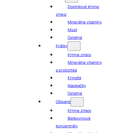
Doplnkové kŕmne
zmesi
Minerálne vitamíny
Müsli
Ostatné
Králiky
Kŕmne zmesi
Minerálne vitamíny
a probiotiká
Kŕmidlá
Napájačky
Ostatné
Ošípané
Kŕmne zmesi
Bielkovinové
koncentráty