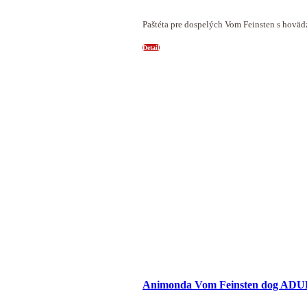
Paštéta pre dospelých Vom Feinsten s hovä
Detail
Animonda Vom Feinsten dog ADUL