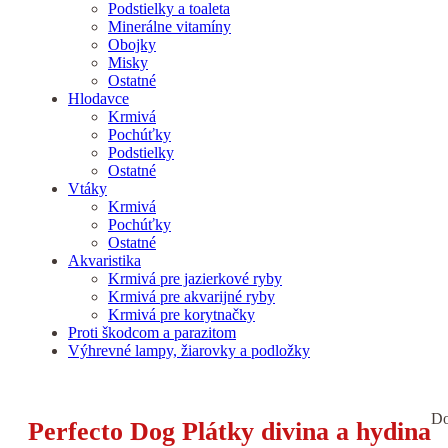
Podstielky a toaleta
Minerálne vitamíny
Obojky
Misky
Ostatné
Hlodavce
Krmivá
Pochúťky
Podstielky
Ostatné
Vtáky
Krmivá
Pochúťky
Ostatné
Akvaristika
Krmivá pre jazierkové ryby
Krmivá pre akvarijné ryby
Krmivá pre korytnačky
Proti škodcom a parazitom
Výhrevné lampy, žiarovky a podložky
Do
Perfecto Dog Plátky divina a hydina