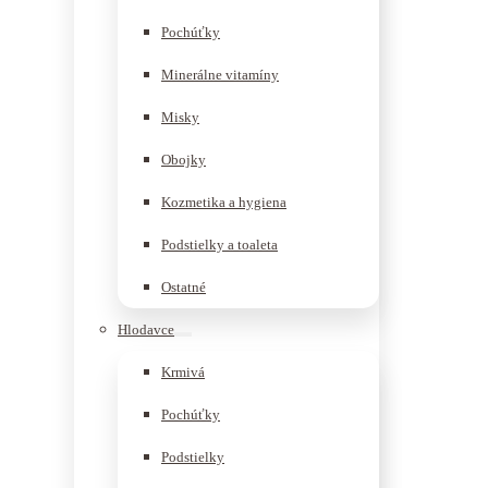
Pochúťky
Minerálne vitamíny
Misky
Obojky
Kozmetika a hygiena
Podstielky a toaleta
Ostatné
Hlodavce
Krmivá
Pochúťky
Podstielky