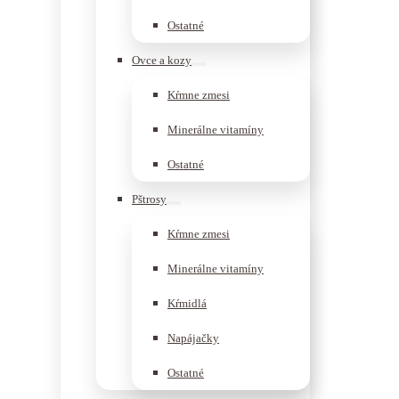
Ostatné
Ovce a kozy
Kŕmne zmesi
Minerálne vitamíny
Ostatné
Pštrosy
Kŕmne zmesi
Minerálne vitamíny
Kŕmidlá
Napájačky
Ostatné