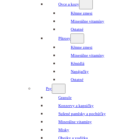
Ovce a kozy
Kŕmne zmesi
Minerálne vitamíny
Ostatné
Pštrosy
Kŕmne zmesi
Minerálne vitamíny
Kŕmidlá
Napájačky
Ostatné
Psy
Granule
Konzervy a kapsičky
Sušené pamlsky a pochúťky
Minerálne vitamíny
Misky
Obojky a vodítka