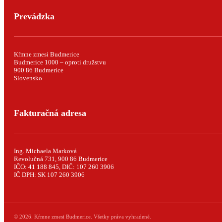
Prevádzka
Kŕmne zmesi Budmerice
Budmerice 1000 – oproti družstvu
900 86 Budmerice
Slovensko
Fakturačná adresa
Ing. Michaela Marková
Revolučná 731, 900 86 Budmerice
IČO: 41 188 845, DIČ: 107 260 3906
IČ DPH: SK 107 260 3906
© 2026. Kŕmne zmesi Budmerice. Všetky práva vyhradené.