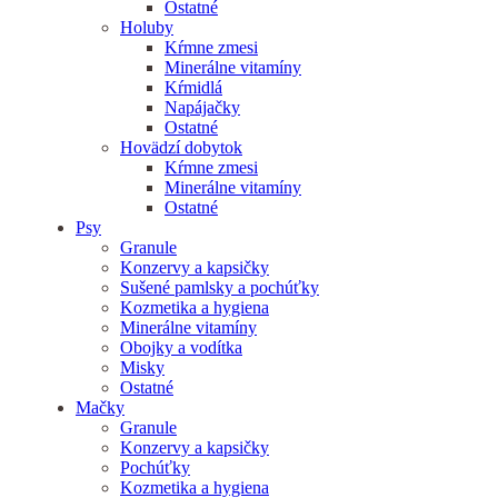
Ostatné
Holuby
Kŕmne zmesi
Minerálne vitamíny
Kŕmidlá
Napájačky
Ostatné
Hovädzí dobytok
Kŕmne zmesi
Minerálne vitamíny
Ostatné
Psy
Granule
Konzervy a kapsičky
Sušené pamlsky a pochúťky
Kozmetika a hygiena
Minerálne vitamíny
Obojky a vodítka
Misky
Ostatné
Mačky
Granule
Konzervy a kapsičky
Pochúťky
Kozmetika a hygiena