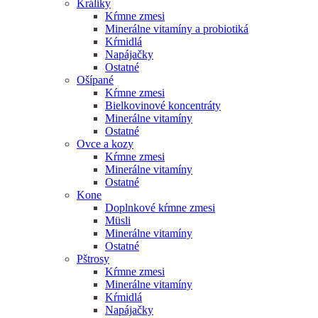
Králiky
Kŕmne zmesi
Minerálne vitamíny a probiotiká
Kŕmidlá
Napájačky
Ostatné
Ošípané
Kŕmne zmesi
Bielkovinové koncentráty
Minerálne vitamíny
Ostatné
Ovce a kozy
Kŕmne zmesi
Minerálne vitamíny
Ostatné
Kone
Doplnkové kŕmne zmesi
Müsli
Minerálne vitamíny
Ostatné
Pštrosy
Kŕmne zmesi
Minerálne vitamíny
Kŕmidlá
Napájačky