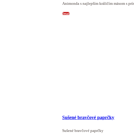
Animonda s najlepším králičím mäsom s prí
Detail
Sušené bravčové paprčky
Sušené bravčové paprčky