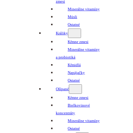
zmesi
Minerálne vitamíny
Müsli
Ostatné
Králiky
Kŕmne zmesi
Minerálne vitamíny
a probiotiká
Kŕmidlá
Napájačky
Ostatné
Ošípané
Kŕmne zmesi
Bielkovinové
koncentráty
Minerálne vitamíny
Ostatné