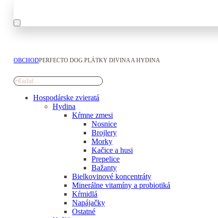
OBCHOD
PERFECTO DOG PLÁTKY DIVINA A HYDINA
Hospodárske zvieratá
Hydina
Kŕmne zmesi
Nosnice
Brojlery
Morky
Kačice a husi
Prepelice
Bažanty
Bielkovinové koncentráty
Minerálne vitamíny a probiotiká
Kŕmidlá
Napájačky
Ostatné