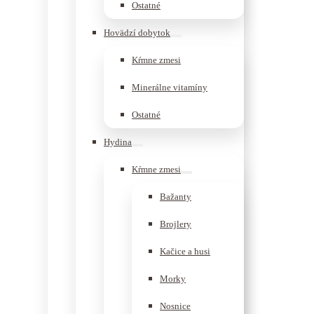
Ostatné
Hovädzí dobytok
Kŕmne zmesi
Minerálne vitamíny
Ostatné
Hydina
Kŕmne zmesi
Bažanty
Brojlery
Kačice a husi
Morky
Nosnice