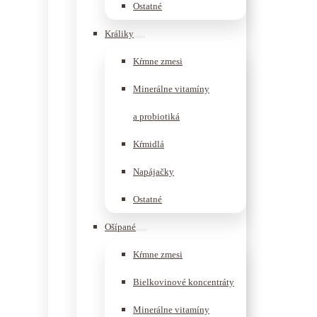
Ostatné
Králiky
Kŕmne zmesi
Minerálne vitamíny
a probiotiká
Kŕmidlá
Napájačky
Ostatné
Ošípané
Kŕmne zmesi
Bielkovinové koncentráty
Minerálne vitamíny