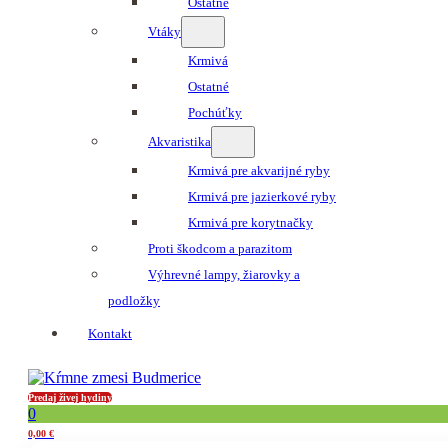
Ostatné
Vtáky
Krmivá
Ostatné
Pochúťky
Akvaristika
Krmivá pre akvarijné ryby
Krmivá pre jazierkové ryby
Krmivá pre korytnačky
Proti škodcom a parazitom
Výhrevné lampy, žiarovky a
podložky
Kontakt
Predaj živej hydiny
0
0,00
€