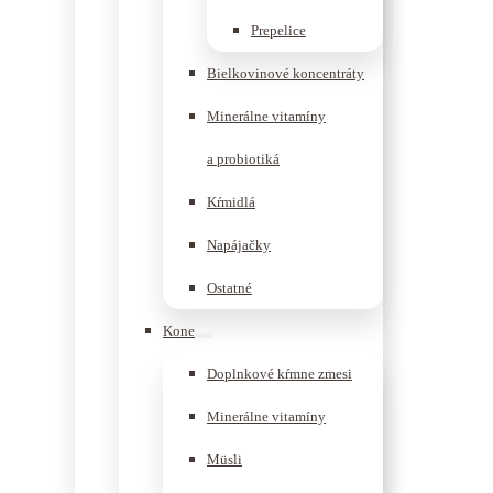
Prepelice
Bielkovinové koncentráty
Minerálne vitamíny
a probiotiká
Kŕmidlá
Napájačky
Ostatné
Kone
Doplnkové kŕmne zmesi
Minerálne vitamíny
Müsli