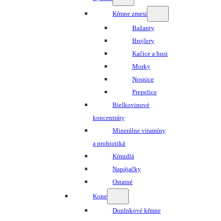
Kŕmne zmesi
Bažanty
Brojlery
Kačice a husi
Morky
Nosnice
Prepelice
Bielkovinové
koncentráty
Minerálne vitamíny
a probiotiká
Kŕmidlá
Napájačky
Ostatné
Kone
Doplnkové kŕmne