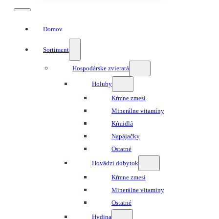
Domov
Sortiment
Hospodárske zvieratá
Holuby
Kŕmne zmesi
Minerálne vitamíny
Kŕmidlá
Napájačky
Ostatné
Hovädzí dobytok
Kŕmne zmesi
Minerálne vitamíny
Ostatné
Hydina