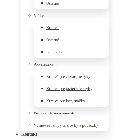
Ostatné
Vtáky
Krmivá
Ostatné
Pochúťky
Akvaristika
Krmivá pre akvarijné ryby
Krmivá pre jazierkové ryby
Krmivá pre korytnačky
Proti škodcom a parazitom
Výhrevné lampy, žiarovky a podložky
Kontakt