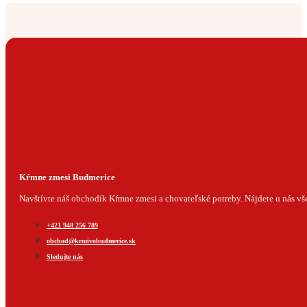
Kŕmne zmesi Budmerice
Navštívte náš obchodík Kŕmne zmesi a chovateľské potreby. Nájdete u nás všet
+421 948 256 789
obchod@krmivobudmerice.sk
Sledujte nás