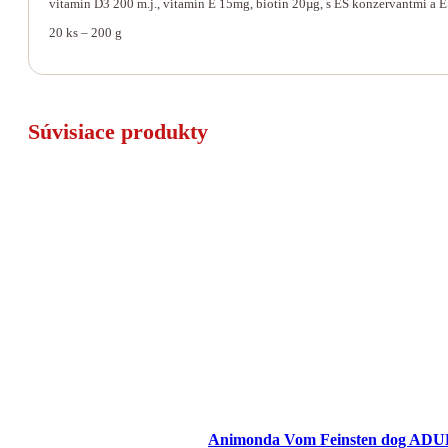
vitamín D3 200 m.j., vitamín E 15mg, biotín 20µg, s ES konzervantmi a E
20 ks – 200 g
Súvisiace produkty
Animonda Vom Feinsten dog ADULT