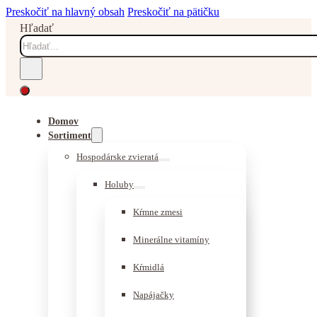
Preskočiť na hlavný obsah
Preskočiť na pätičku
Hľadať
Domov
Sortiment
Hospodárske zvieratá
Holuby
Kŕmne zmesi
Minerálne vitamíny
Kŕmidlá
Napájačky