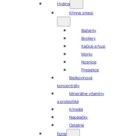
Hydina
Kŕmne zmesi
Bažanty
Brojlery
Kačice a husi
Morky
Nosnice
Prepelice
Bielkovinové
koncentráty
Minerálne vitamíny
a probiotiká
Kŕmidlá
Napájačky
Ostatné
Kone