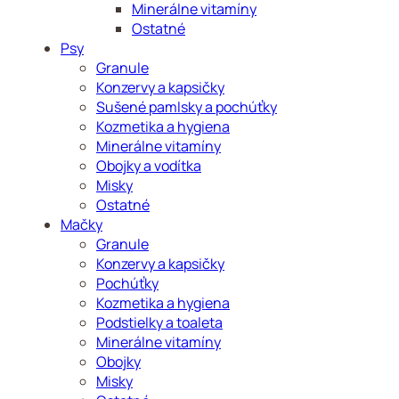
Minerálne vitamíny
Ostatné
Psy
Granule
Konzervy a kapsičky
Sušené pamlsky a pochúťky
Kozmetika a hygiena
Minerálne vitamíny
Obojky a vodítka
Misky
Ostatné
Mačky
Granule
Konzervy a kapsičky
Pochúťky
Kozmetika a hygiena
Podstielky a toaleta
Minerálne vitamíny
Obojky
Misky