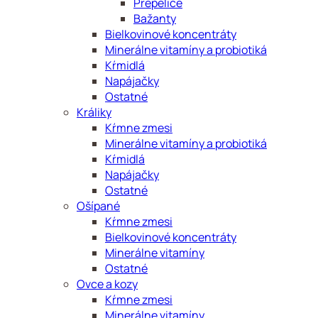
Prepelice
Bažanty
Bielkovinové koncentráty
Minerálne vitamíny a probiotiká
Kŕmidlá
Napájačky
Ostatné
Králiky
Kŕmne zmesi
Minerálne vitamíny a probiotiká
Kŕmidlá
Napájačky
Ostatné
Ošípané
Kŕmne zmesi
Bielkovinové koncentráty
Minerálne vitamíny
Ostatné
Ovce a kozy
Kŕmne zmesi
Minerálne vitamíny