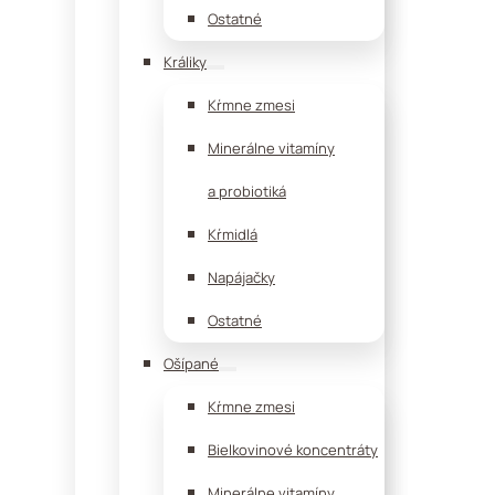
Ostatné
Králiky
Kŕmne zmesi
Minerálne vitamíny
a probiotiká
Kŕmidlá
Napájačky
Ostatné
Ošípané
Kŕmne zmesi
Bielkovinové koncentráty
Minerálne vitamíny