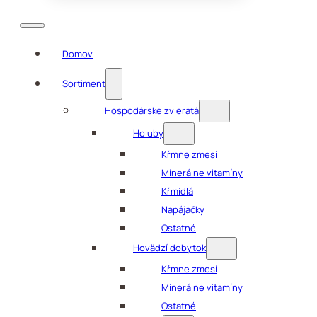
Domov
Sortiment
Hospodárske zvieratá
Holuby
Kŕmne zmesi
Minerálne vitamíny
Kŕmidlá
Napájačky
Ostatné
Hovädzí dobytok
Kŕmne zmesi
Minerálne vitamíny
Ostatné