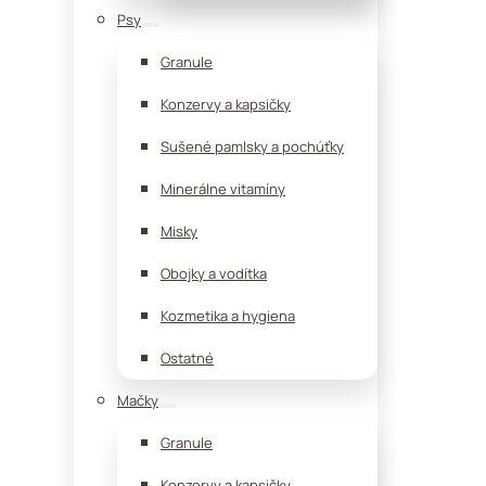
Psy
Granule
Konzervy a kapsičky
Sušené pamlsky a pochúťky
Minerálne vitamíny
Misky
Obojky a vodítka
Kozmetika a hygiena
Ostatné
Mačky
Granule
Konzervy a kapsičky