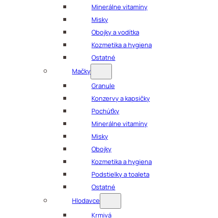
Minerálne vitamíny
Misky
Obojky a vodítka
Kozmetika a hygiena
Ostatné
Mačky
Granule
Konzervy a kapsičky
Pochúťky
Minerálne vitamíny
Misky
Obojky
Kozmetika a hygiena
Podstielky a toaleta
Ostatné
Hlodavce
Krmivá