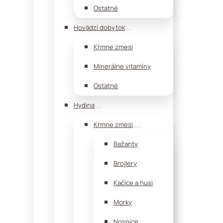
Ostatné
Hovädzí dobytok
Kŕmne zmesi
Minerálne vitamíny
Ostatné
Hydina
Kŕmne zmesi
Bažanty
Brojlery
Kačice a husi
Morky
Nosnice