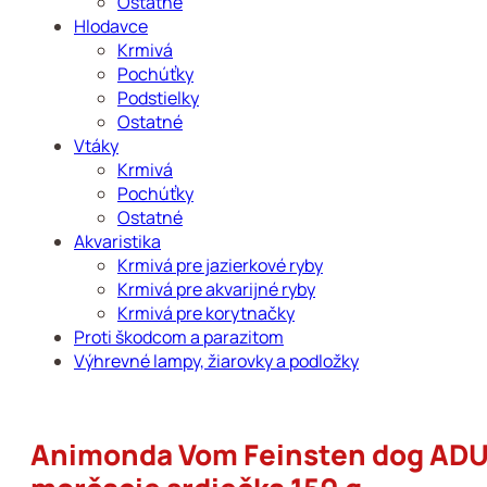
Ostatné
Hlodavce
Krmivá
Pochúťky
Podstielky
Ostatné
Vtáky
Krmivá
Pochúťky
Ostatné
Akvaristika
Krmivá pre jazierkové ryby
Krmivá pre akvarijné ryby
Krmivá pre korytnačky
Proti škodcom a parazitom
Výhrevné lampy, žiarovky a podložky
Animonda Vom Feinsten dog ADUL