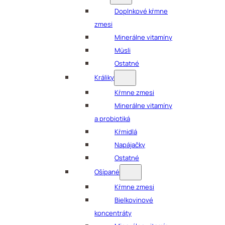
Doplnkové kŕmne
zmesi
Minerálne vitamíny
Müsli
Ostatné
Králiky
Kŕmne zmesi
Minerálne vitamíny
a probiotiká
Kŕmidlá
Napájačky
Ostatné
Ošípané
Kŕmne zmesi
Bielkovinové
koncentráty