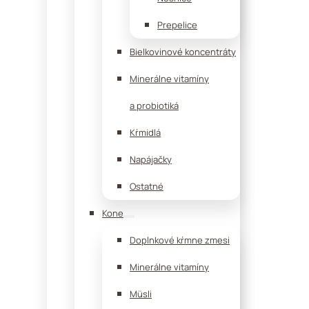
Prepelice
Bielkovinové koncentráty
Minerálne vitamíny
a probiotiká
Kŕmidlá
Napájačky
Ostatné
Kone
Doplnkové kŕmne zmesi
Minerálne vitamíny
Müsli