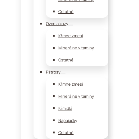
Ostatné
Ovce a kozy
Kŕmne zmesi
Minerálne vitamíny
Ostatné
Pštrosy
Kŕmne zmesi
Minerálne vitamíny
Kŕmidlá
Napájačky
Ostatné