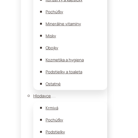
Pochúťky
Minerálne vitamíny
Misky
Obojky
Kozmetika a hygiena
Podstielky a toaleta
Ostatné
Hlodavce
Krmivá
Pochúťky
Podstielky