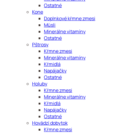
Ostatné
Kone
Doplnkové kŕmne zmesi
Müsli
Minerálne vitamíny
Ostatné
Pštrosy
Kŕmne zmesi
Minerálne vitamíny
Kŕmidlá
Napájačky
Ostatné
Holuby
Kŕmne zmesi
Minerálne vitamíny
Kŕmidlá
Napájačky
Ostatné
Hovädzí dobytok
Kŕmne zmesi