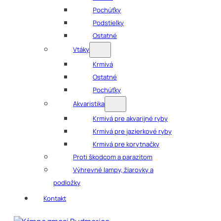
Pochúťky
Podstielky
Ostatné
Vtáky
Krmivá
Ostatné
Pochúťky
Akvaristika
Krmivá pre akvarijné ryby
Krmivá pre jazierkové ryby
Krmivá pre korytnačky
Proti škodcom a parazitom
Výhrevné lampy, žiarovky a
podložky
Kontakt