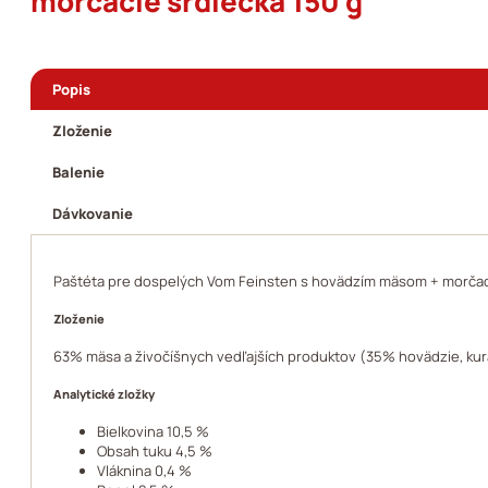
morčacie srdiečka 150 g
Popis
Zloženie
Balenie
Dávkovanie
Paštéta pre dospelých Vom Feinsten s hovädzím mäsom + morčaci
Zloženie
63% mäsa a živočíšnych vedľajších produktov (35% hovädzie, kura
Analytické zložky
Bielkovina 10,5 %
Obsah tuku 4,5 %
Vláknina 0,4 %