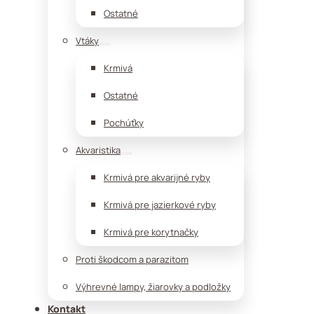
Ostatné
Vtáky
Krmivá
Ostatné
Pochúťky
Akvaristika
Krmivá pre akvarijné ryby
Krmivá pre jazierkové ryby
Krmivá pre korytnačky
Proti škodcom a parazitom
Výhrevné lampy, žiarovky a podložky
Kontakt