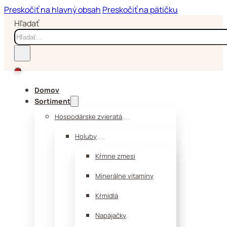
Preskočiť na hlavný obsah
Preskočiť na pätičku
Hľadať
Domov
Sortiment
Hospodárske zvieratá
Holuby
Kŕmne zmesi
Minerálne vitamíny
Kŕmidlá
Napájačky