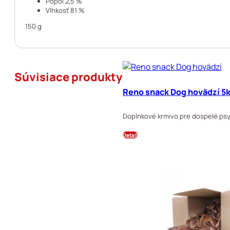
Popol 2,5 %
Vlhkosť 81 %
150 g
Súvisiace produkty
Reno snack Dog hovädzí 5
Doplnkové krmivo pre dospelé psy
Detail