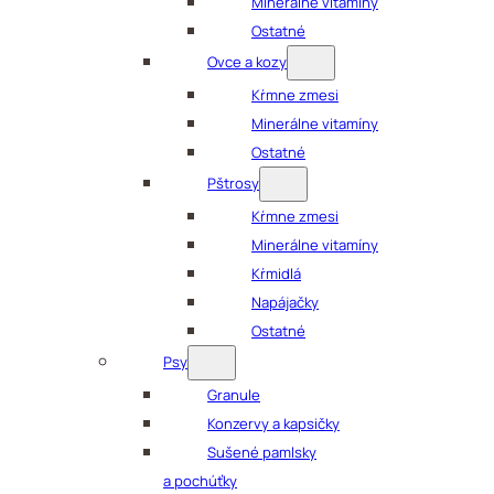
Minerálne vitamíny
Ostatné
Ovce a kozy
Kŕmne zmesi
Minerálne vitamíny
Ostatné
Pštrosy
Kŕmne zmesi
Minerálne vitamíny
Kŕmidlá
Napájačky
Ostatné
Psy
Granule
Konzervy a kapsičky
Sušené pamlsky
a pochúťky