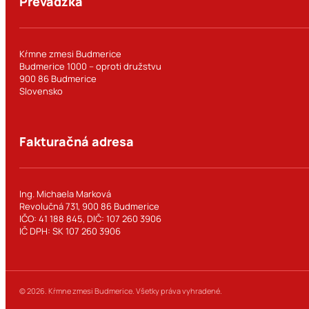
Prevádzka
Kŕmne zmesi Budmerice
Budmerice 1000 – oproti družstvu
900 86 Budmerice
Slovensko
Fakturačná adresa
Ing. Michaela Marková
Revolučná 731, 900 86 Budmerice
IČO: 41 188 845, DIČ: 107 260 3906
IČ DPH: SK 107 260 3906
© 2026. Kŕmne zmesi Budmerice. Všetky práva vyhradené.