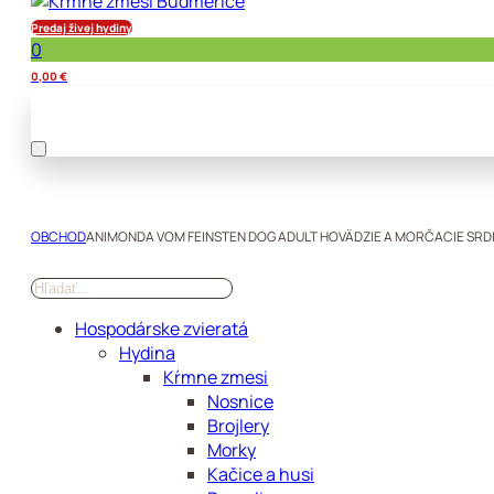
Predaj živej hydiny
0
0,00
€
OBCHOD
ANIMONDA VOM FEINSTEN DOG ADULT HOVÄDZIE A MORČACIE SRDI
Hospodárske zvieratá
Hydina
Kŕmne zmesi
Nosnice
Brojlery
Morky
Kačice a husi