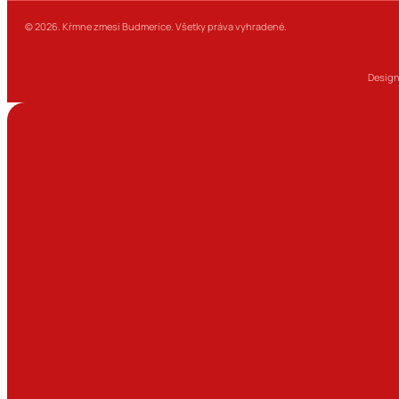
© 2026. Kŕmne zmesi Budmerice. Všetky práva vyhradené.
Design