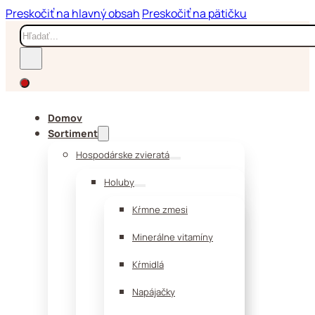
Preskočiť na hlavný obsah
Preskočiť na pätičku
Hľadať
Domov
Sortiment
Hospodárske zvieratá
Holuby
Kŕmne zmesi
Minerálne vitamíny
Kŕmidlá
Napájačky