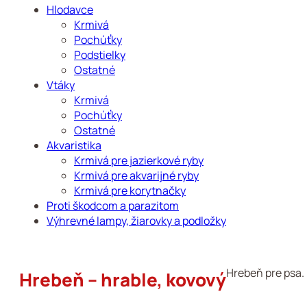
Hlodavce
Krmivá
Pochúťky
Podstielky
Ostatné
Vtáky
Krmivá
Pochúťky
Ostatné
Akvaristika
Krmivá pre jazierkové ryby
Krmivá pre akvarijné ryby
Krmivá pre korytnačky
Proti škodcom a parazitom
Výhrevné lampy, žiarovky a podložky
Hrebeň pre psa. 
Hrebeň – hrable, kovový