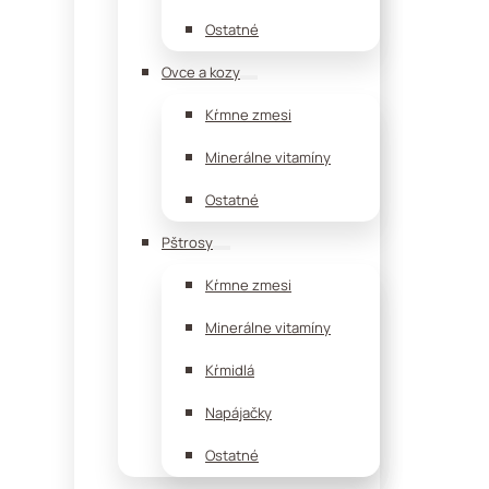
Ostatné
Ovce a kozy
Kŕmne zmesi
Minerálne vitamíny
Ostatné
Pštrosy
Kŕmne zmesi
Minerálne vitamíny
Kŕmidlá
Napájačky
Ostatné