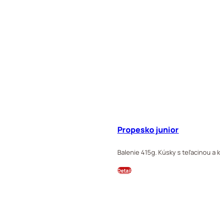
Propesko junior
Balenie 415g. Kúsky s teľacinou a 
Detail