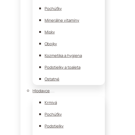
Pochúťky
Minerálne vitamíny
Misky
Obojky
Kozmetika a hygiena
Podstielky a toaleta
Ostatné
Hlodavce
Krmivá
Pochúťky
Podstielky