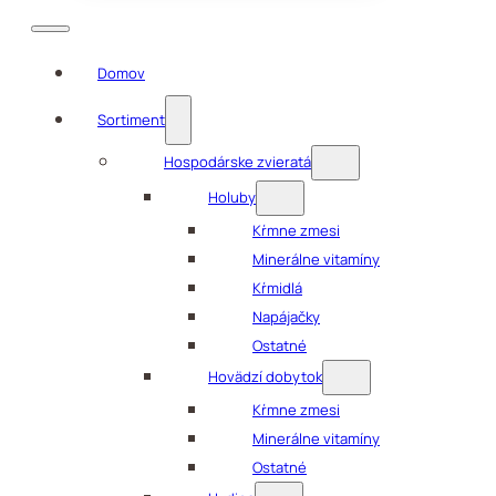
Domov
Sortiment
Hospodárske zvieratá
Holuby
Kŕmne zmesi
Minerálne vitamíny
Kŕmidlá
Napájačky
Ostatné
Hovädzí dobytok
Kŕmne zmesi
Minerálne vitamíny
Ostatné