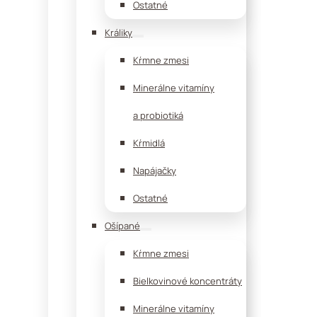
Ostatné
Králiky
Kŕmne zmesi
Minerálne vitamíny
a probiotiká
Kŕmidlá
Napájačky
Ostatné
Ošípané
Kŕmne zmesi
Bielkovinové koncentráty
Minerálne vitamíny