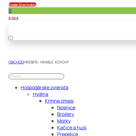
Predaj živej hydiny
0
0,00
€
OBCHOD
HREBEŇ - HRABLE, KOVOVÝ
Hospodárske zvieratá
Hydina
Kŕmne zmesi
Nosnice
Brojlery
Morky
Kačice a husi
Prepelice