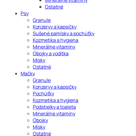
Minerálne vitamíny
Ostatné
Psy
Granule
Konzervy a kapsičky
Sušené pamlsky a pochúťky
Kozmetika a hygiena
Minerálne vitamíny
Obojky a vodítka
Misky
Ostatné
Mačky
Granule
Konzervy a kapsičky
Pochúťky
Kozmetika a hygiena
Podstielky a toaleta
Minerálne vitamíny
Obojky
Misky
Ostatné