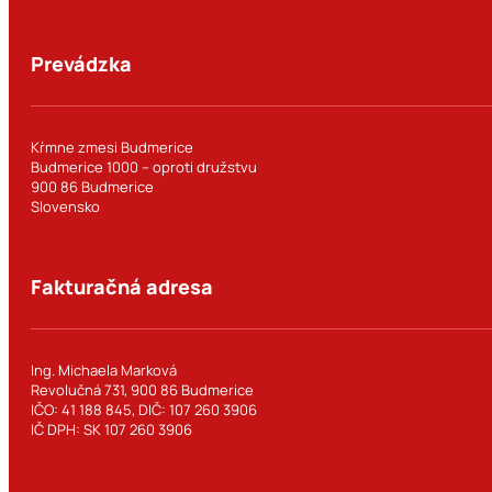
Prevádzka
Kŕmne zmesi Budmerice
Budmerice 1000 – oproti družstvu
900 86 Budmerice
Slovensko
Fakturačná adresa
Ing. Michaela Marková
Revolučná 731, 900 86 Budmerice
IČO: 41 188 845, DIČ: 107 260 3906
IČ DPH: SK 107 260 3906