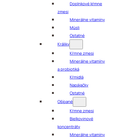
Doplnkové kŕmne
zmesi
Minerálne vitamíny
Müsli
Ostatné
Králiky
Kŕmne zmesi
Minerálne vitamíny
a probiotiká
Kŕmidlá
Napájačky
Ostatné
Ošípané
Kŕmne zmesi
Bielkovinové
koncentráty
Minerálne vitamíny