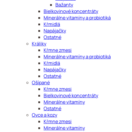
Bažanty
Bielkovinové koncentráty
Minerálne vitamíny a probiotiká
Kŕmidlá
Napájačky
Ostatné
Králiky
Kŕmne zmesi
Minerálne vitamíny a probiotiká
Kŕmidlá
Napájačky
Ostatné
Ošípané
Kŕmne zmesi
Bielkovinové koncentráty
Minerálne vitamíny
Ostatné
Ovce a kozy
Kŕmne zmesi
Minerálne vitamíny