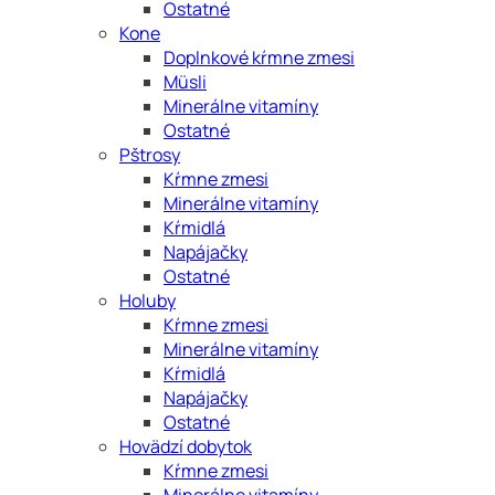
Ostatné
Kone
Doplnkové kŕmne zmesi
Müsli
Minerálne vitamíny
Ostatné
Pštrosy
Kŕmne zmesi
Minerálne vitamíny
Kŕmidlá
Napájačky
Ostatné
Holuby
Kŕmne zmesi
Minerálne vitamíny
Kŕmidlá
Napájačky
Ostatné
Hovädzí dobytok
Kŕmne zmesi