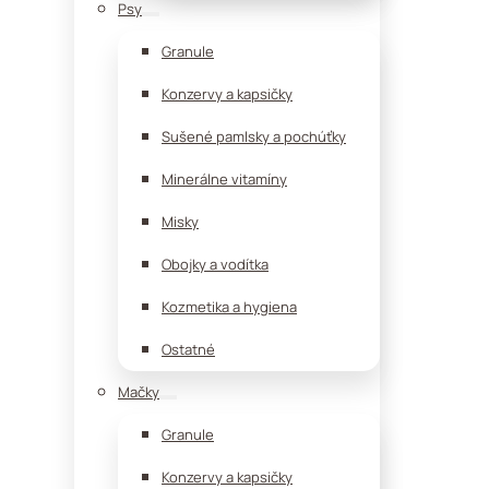
Psy
Granule
Konzervy a kapsičky
Sušené pamlsky a pochúťky
Minerálne vitamíny
Misky
Obojky a vodítka
Kozmetika a hygiena
Ostatné
Mačky
Granule
Konzervy a kapsičky