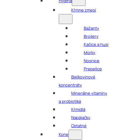
Hydina
Kŕmne zmesi
Bažanty
Brojlery
Kačice a husi
Morky
Nosnice
Prepelice
Bielkovinové
koncentráty
Minerálne vitamíny
a probiotiká
Kŕmidlá
Napájačky
Ostatné
Kone