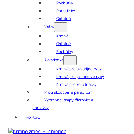
Pochúťky
Podstielky
Ostatné
Vtáky
Krmivá
Ostatné
Pochúťky
Akvaristika
Krmivá pre akvarijné ryby
Krmivá pre jazierkové ryby
Krmivá pre korytnačky
Proti škodcom a parazitom
Výhrevné lampy, žiarovky a
podložky
Kontakt