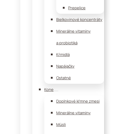
Prepelice
Bielkovinové koncentráty
Minerálne vitamíny
a probiotiká
Kŕmidlá
Napájačky
Ostatné
Kone
Doplnkové kŕmne zmesi
Minerálne vitamíny
Müsli