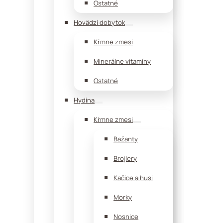
Ostatné
Hovädzí dobytok
Kŕmne zmesi
Minerálne vitamíny
Ostatné
Hydina
Kŕmne zmesi
Bažanty
Brojlery
Kačice a husi
Morky
Nosnice