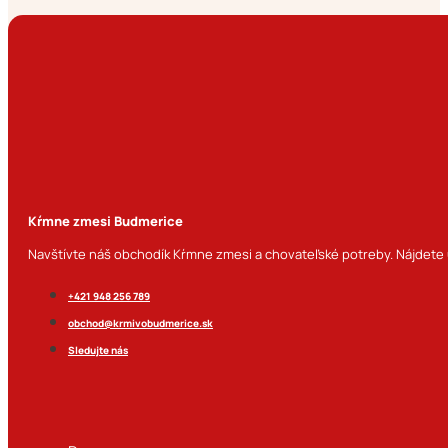
Kŕmne zmesi Budmerice
Navštívte náš obchodík Kŕmne zmesi a chovateľské potreby. Nájdete u
+421 948 256 789
obchod@krmivobudmerice.sk
Sledujte nás