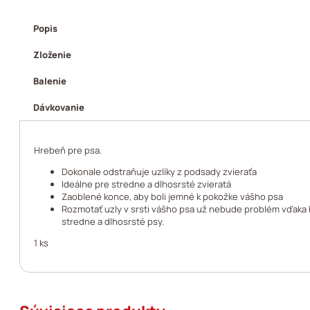
Popis
Zloženie
Balenie
Dávkovanie
Hrebeň pre psa.
Dokonale odstraňuje uzlíky z podsady zvieraťa
Ideálne pre stredne a dlhosrsté zvieratá
Zaoblené konce, aby boli jemné k pokožke vášho psa
Rozmotať uzly v srsti vášho psa už nebude problém vďaka 
stredne a dlhosrsté psy.
1 ks