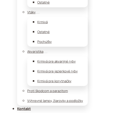
Ostatné
Vtáky
Krmivá
Ostatné
Pochúťky
Akvaristika
Krmivá pre akvarijné ryby
Krmivá pre jazierkové ryby
Krmivá pre korytnačky
Proti škodcom a parazitom
Výhrevné lampy, žiarovky a podložky
Kontakt