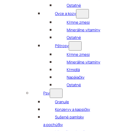
Ostatné
Ovce a kozy
Kŕmne zmesi
Minerálne vitamíny
Ostatné
Pštrosy
Kŕmne zmesi
Minerálne vitamíny
Kŕmidlá
Napájačky
Ostatné
Psy
Granule
Konzervy a kapsičky
Sušené pamlsky
a pochúťky