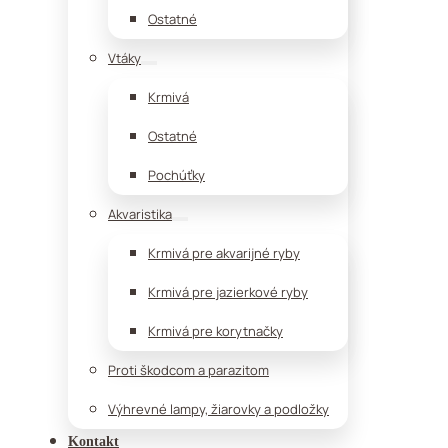
Ostatné
Vtáky
Krmivá
Ostatné
Pochúťky
Akvaristika
Krmivá pre akvarijné ryby
Krmivá pre jazierkové ryby
Krmivá pre korytnačky
Proti škodcom a parazitom
Výhrevné lampy, žiarovky a podložky
Kontakt