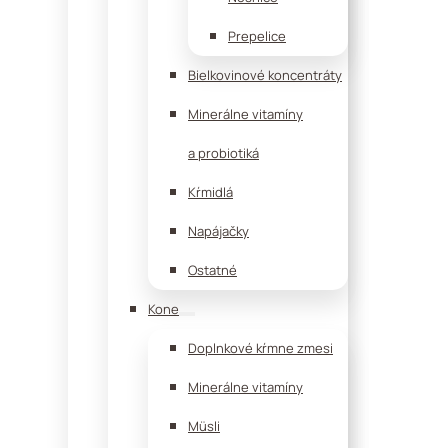
Prepelice
Bielkovinové koncentráty
Minerálne vitamíny
a probiotiká
Kŕmidlá
Napájačky
Ostatné
Kone
Doplnkové kŕmne zmesi
Minerálne vitamíny
Müsli