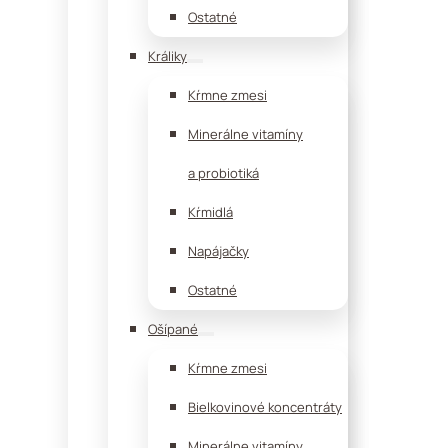
Ostatné
Králiky
Kŕmne zmesi
Minerálne vitamíny
a probiotiká
Kŕmidlá
Napájačky
Ostatné
Ošípané
Kŕmne zmesi
Bielkovinové koncentráty
Minerálne vitamíny