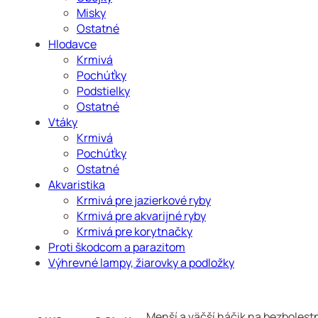
Misky
Ostatné
Hlodavce
Krmivá
Pochúťky
Podstielky
Ostatné
Vtáky
Krmivá
Pochúťky
Ostatné
Akvaristika
Krmivá pre jazierkové ryby
Krmivá pre akvarijné ryby
Krmivá pre korytnačky
Proti škodcom a parazitom
Výhrevné lampy, žiarovky a podložky
Menší a väčší háčik na bezbolestn