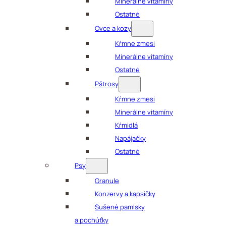
Minerálne vitamíny
Ostatné
Ovce a kozy
Kŕmne zmesi
Minerálne vitamíny
Ostatné
Pštrosy
Kŕmne zmesi
Minerálne vitamíny
Kŕmidlá
Napájačky
Ostatné
Psy
Granule
Konzervy a kapsičky
Sušené pamlsky
a pochúťky