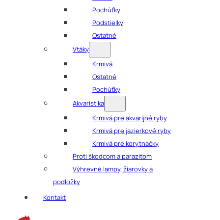
Pochúťky
Podstielky
Ostatné
Vtáky
Krmivá
Ostatné
Pochúťky
Akvaristika
Krmivá pre akvarijné ryby
Krmivá pre jazierkové ryby
Krmivá pre korytnačky
Proti škodcom a parazitom
Výhrevné lampy, žiarovky a
podložky
Kontakt