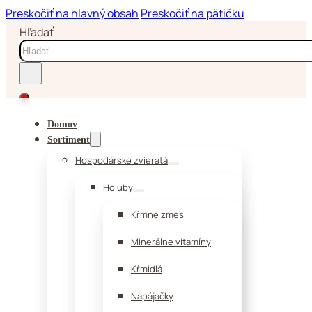
Preskočiť na hlavný obsah
Preskočiť na pätičku
Hľadať
Domov
Sortiment
Hospodárske zvieratá
Holuby
Kŕmne zmesi
Minerálne vitamíny
Kŕmidlá
Napájačky