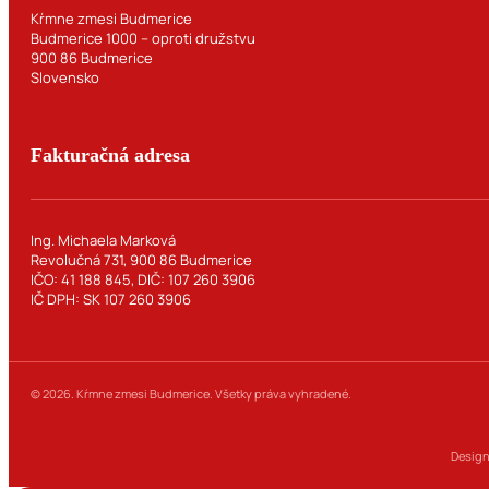
Kŕmne zmesi Budmerice
Budmerice 1000 – oproti družstvu
900 86 Budmerice
Slovensko
Fakturačná adresa
Ing. Michaela Marková
Revolučná 731, 900 86 Budmerice
IČO: 41 188 845, DIČ: 107 260 3906
IČ DPH: SK 107 260 3906
© 2026. Kŕmne zmesi Budmerice. Všetky práva vyhradené.
Design