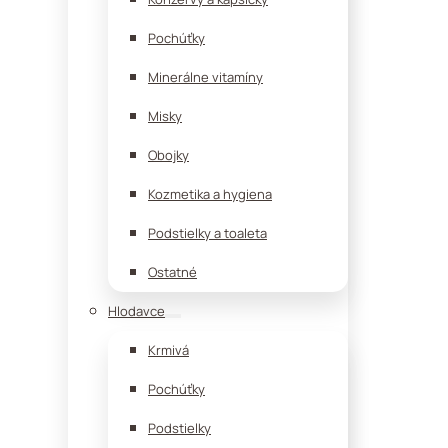
Pochúťky
Minerálne vitamíny
Misky
Obojky
Kozmetika a hygiena
Podstielky a toaleta
Ostatné
Hlodavce
Krmivá
Pochúťky
Podstielky