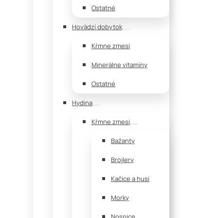
Ostatné
Hovädzí dobytok
Kŕmne zmesi
Minerálne vitamíny
Ostatné
Hydina
Kŕmne zmesi
Bažanty
Brojlery
Kačice a husi
Morky
Nosnice