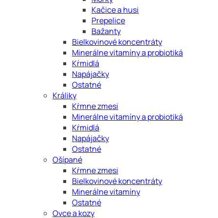
Kačice a husi
Prepelice
Bažanty
Bielkovinové koncentráty
Minerálne vitamíny a probiotiká
Kŕmidlá
Napájačky
Ostatné
Králiky
Kŕmne zmesi
Minerálne vitamíny a probiotiká
Kŕmidlá
Napájačky
Ostatné
Ošípané
Kŕmne zmesi
Bielkovinové koncentráty
Minerálne vitamíny
Ostatné
Ovce a kozy