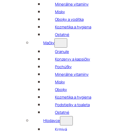
Minerálne vitamíny
Misky
Obojky a vodítka
Kozmetika a hygiena
Ostatné
Mačky
Granule
Konzervy a kapsičky
Pochúťky
Minerálne vitamíny
Misky
Obojky
Kozmetika a hygiena
Podstielky a toaleta
Ostatné
Hlodavce
Krmivá