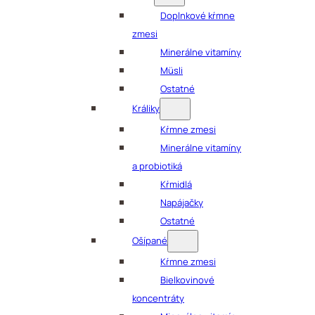
Doplnkové kŕmne
zmesi
Minerálne vitamíny
Müsli
Ostatné
Králiky
Kŕmne zmesi
Minerálne vitamíny
a probiotiká
Kŕmidlá
Napájačky
Ostatné
Ošípané
Kŕmne zmesi
Bielkovinové
koncentráty