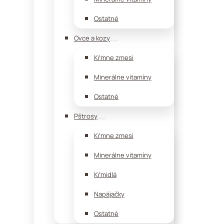
Ostatné
Ovce a kozy
Kŕmne zmesi
Minerálne vitamíny
Ostatné
Pštrosy
Kŕmne zmesi
Minerálne vitamíny
Kŕmidlá
Napájačky
Ostatné