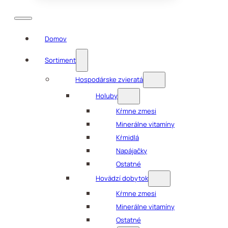
Domov
Sortiment
Hospodárske zvieratá
Holuby
Kŕmne zmesi
Minerálne vitamíny
Kŕmidlá
Napájačky
Ostatné
Hovädzí dobytok
Kŕmne zmesi
Minerálne vitamíny
Ostatné