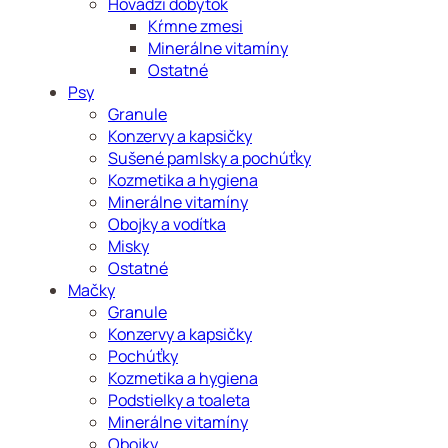
Hovädzí dobytok
Kŕmne zmesi
Minerálne vitamíny
Ostatné
Psy
Granule
Konzervy a kapsičky
Sušené pamlsky a pochúťky
Kozmetika a hygiena
Minerálne vitamíny
Obojky a vodítka
Misky
Ostatné
Mačky
Granule
Konzervy a kapsičky
Pochúťky
Kozmetika a hygiena
Podstielky a toaleta
Minerálne vitamíny
Obojky