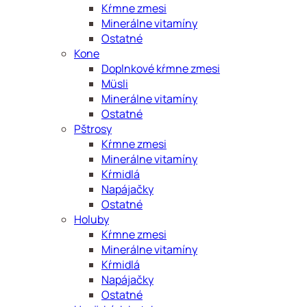
Kŕmne zmesi
Minerálne vitamíny
Ostatné
Kone
Doplnkové kŕmne zmesi
Müsli
Minerálne vitamíny
Ostatné
Pštrosy
Kŕmne zmesi
Minerálne vitamíny
Kŕmidlá
Napájačky
Ostatné
Holuby
Kŕmne zmesi
Minerálne vitamíny
Kŕmidlá
Napájačky
Ostatné