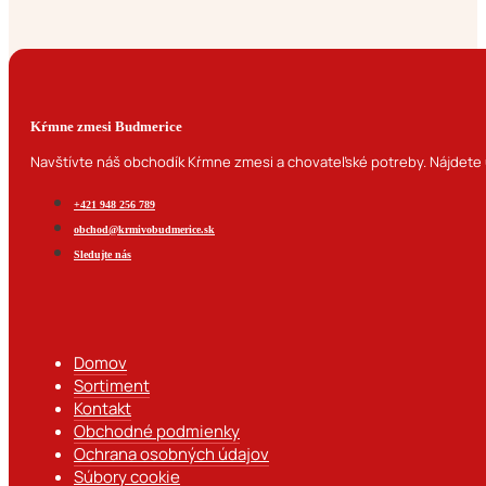
Kŕmne zmesi Budmerice
Navštívte náš obchodík Kŕmne zmesi a chovateľské potreby. Nájdete u
+421 948 256 789
obchod@krmivobudmerice.sk
Sledujte nás
Domov
Sortiment
Kontakt
Obchodné podmienky
Ochrana osobných údajov
Súbory cookie