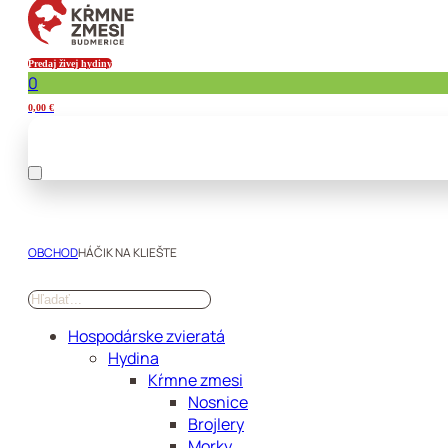
Predaj živej hydiny
0
0,00
€
OBCHOD
HÁČIK NA KLIEŠTE
Hospodárske zvieratá
Hydina
Kŕmne zmesi
Nosnice
Brojlery
Morky