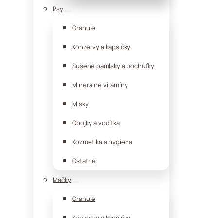
Psy
Granule
Konzervy a kapsičky
Sušené pamlsky a pochúťky
Minerálne vitamíny
Misky
Obojky a vodítka
Kozmetika a hygiena
Ostatné
Mačky
Granule
Konzervy a kapsičky