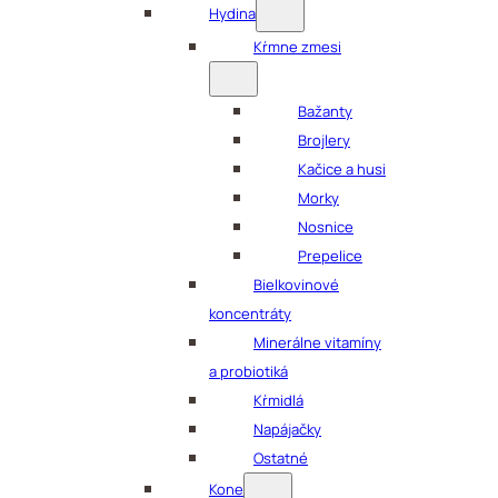
Hydina
Kŕmne zmesi
Bažanty
Brojlery
Kačice a husi
Morky
Nosnice
Prepelice
Bielkovinové
koncentráty
Minerálne vitamíny
a probiotiká
Kŕmidlá
Napájačky
Ostatné
Kone