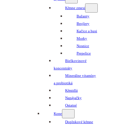
Kŕmne zmesi
Bažanty
Brojlery
Kačice a husi
Morky
Nosnice
Prepelice
Bielkovinové
koncentráty
Minerálne vitamíny
a probiotiká
Kŕmidlá
Napájačky
Ostatné
Kone
Doplnkové kŕmne