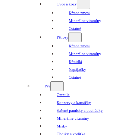
Ovce a kozy
Kŕmne zmesi
Minerálne vitamíny
Ostatné
Pštrosy
Kŕmne zmesi
Minerálne vitamíny
Kŕmidlá
Napájačky
Ostatné
Psy
Granule
Konzervy a kapsičky
Sušené pamlsky a pochúťky
Minerálne vitamíny
Misky
Obojky a vodítka