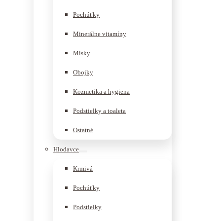
Pochúťky
Minerálne vitamíny
Misky
Obojky
Kozmetika a hygiena
Podstielky a toaleta
Ostatné
Hlodavce
Krmivá
Pochúťky
Podstielky