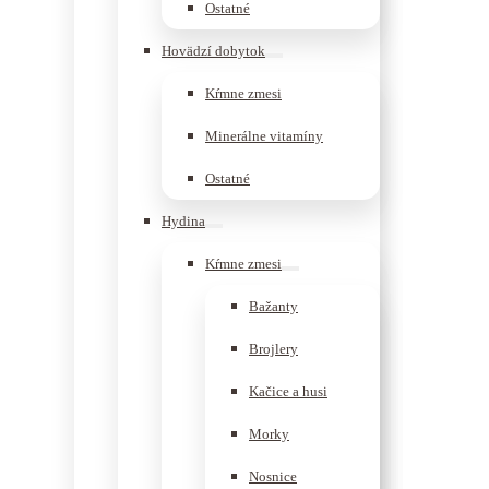
Ostatné
Hovädzí dobytok
Kŕmne zmesi
Minerálne vitamíny
Ostatné
Hydina
Kŕmne zmesi
Bažanty
Brojlery
Kačice a husi
Morky
Nosnice