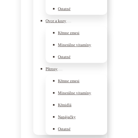
Ostatné
Ovce a kozy
Kŕmne zmesi
Minerálne vitamíny
Ostatné
Pštrosy
Kŕmne zmesi
Minerálne vitamíny
Kŕmidlá
Napájačky
Ostatné