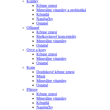
Králiky
Kŕmne zmesi
Minerálne vitamíny a probiotiká
Kŕmidlá
Napájačky
Ostatné
Ošípané
Kŕmne zmesi
Bielkovinové koncentráty
Minerálne vitamíny
Ostatné
Ovce a kozy
Kŕmne zmesi
Minerálne vitamíny
Ostatné
Kone
Doplnkové kŕmne zmesi
Müsli
Minerálne vitamíny
Ostatné
Pštrosy
Kŕmne zmesi
Minerálne vitamíny
Kŕmidlá
Napájačky