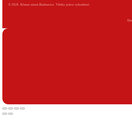
© 2026. Kŕmne zmesi Budmerice. Všetky práva vyhradené.
De