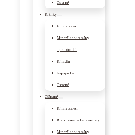
Ostatné
Králiky
Kŕmne zmesi
Minerálne vitamíny
a probiotiká
Kŕmidlá
Napájačky
Ostatné
Ošípané
Kŕmne zmesi
Bielkovinové koncentráty
Minerálne vitamíny