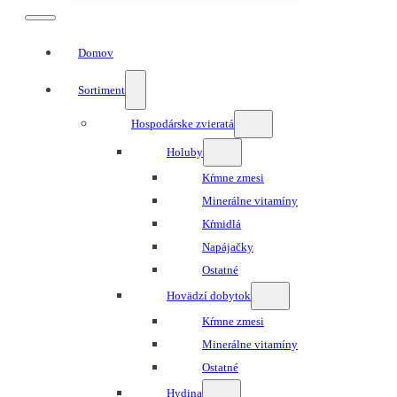
Domov
Sortiment
Hospodárske zvieratá
Holuby
Kŕmne zmesi
Minerálne vitamíny
Kŕmidlá
Napájačky
Ostatné
Hovädzí dobytok
Kŕmne zmesi
Minerálne vitamíny
Ostatné
Hydina