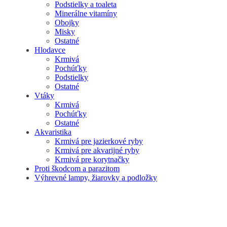
Podstielky a toaleta
Minerálne vitamíny
Obojky
Misky
Ostatné
Hlodavce
Krmivá
Pochúťky
Podstielky
Ostatné
Vtáky
Krmivá
Pochúťky
Ostatné
Akvaristika
Krmivá pre jazierkové ryby
Krmivá pre akvarijné ryby
Krmivá pre korytnačky
Proti škodcom a parazitom
Výhrevné lampy, žiarovky a podložky