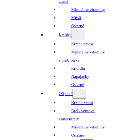
zmesi
Minerálne vitamíny
Müsli
Ostatné
Králiky
Kŕmne zmesi
Minerálne vitamíny
a probiotiká
Kŕmidlá
Napájačky
Ostatné
Ošípané
Kŕmne zmesi
Bielkovinové
koncentráty
Minerálne vitamíny
Ostatné