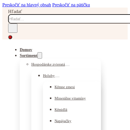
Preskočiť na hlavný obsah
Preskočiť na pätičku
Hľadať
Domov
Sortiment
Hospodárske zvieratá
Holuby
Kŕmne zmesi
Minerálne vitamíny
Kŕmidlá
Napájačky