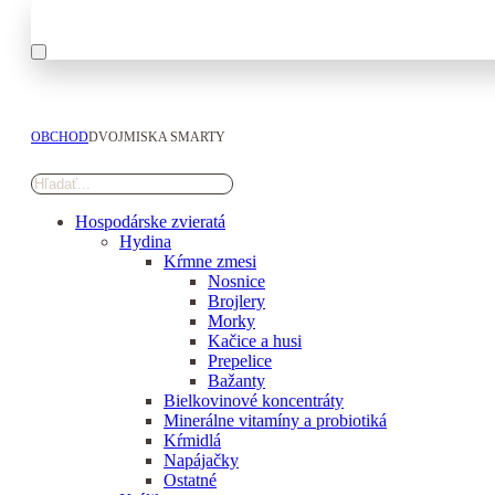
OBCHOD
DVOJMISKA SMARTY
Hospodárske zvieratá
Hydina
Kŕmne zmesi
Nosnice
Brojlery
Morky
Kačice a husi
Prepelice
Bažanty
Bielkovinové koncentráty
Minerálne vitamíny a probiotiká
Kŕmidlá
Napájačky
Ostatné