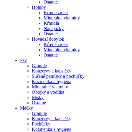
Ostatné
Holuby
Kŕmne zmesi
Minerálne vitamíny
Kŕmidlá
Napájačky
Ostatné
Hovädzí dobytok
Kŕmne zmesi
Minerálne vitamíny
Ostatné
Psy
Granule
Konzervy a kapsičky
Sušené pamlsky a pochúťky
Kozmetika a hygiena
Minerálne vitamíny
Obojky a vodítka
Misky
Ostatné
Mačky
Granule
Konzervy a kapsičky
Pochúťky
Kozmetika a hygiena