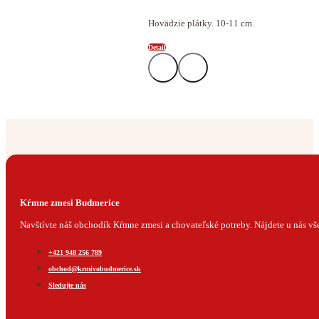
Hovädzie plátky. 10-11 cm.
Detail
Kŕmne zmesi Budmerice
Navštívte náš obchodík Kŕmne zmesi a chovateľské potreby. Nájdete u nás všet
+421 948 256 789
obchod@krmivobudmerice.sk
Sledujte nás