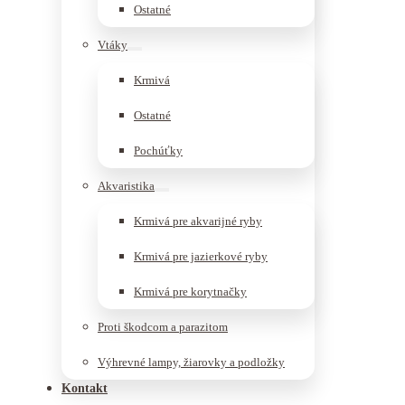
Ostatné
Vtáky
Krmivá
Ostatné
Pochúťky
Akvaristika
Krmivá pre akvarijné ryby
Krmivá pre jazierkové ryby
Krmivá pre korytnačky
Proti škodcom a parazitom
Výhrevné lampy, žiarovky a podložky
Kontakt