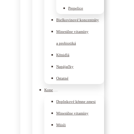
Prepelice
Bielkovinové koncentráty
Minerálne vitamíny
a probiotiká
Kŕmidlá
Napájačky
Ostatné
Kone
Doplnkové kŕmne zmesi
Minerálne vitamíny
Müsli