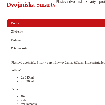
Plastová dvojmiska Smarty s proti
Dvojmiska Smarty
Popis
Zloženie
Balenie
Dávkovanie
Plastová dvojmiska Smarty s protišmykovými nožičkami, ktoré zaistia lep
Veľkosť
2x 645 ml
2x 330 ml
Farba
žltá
šedá
tmavomodrá