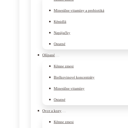
Minerálne vitamíny a probiotiká
Kŕmidlá
Napájačky
Ostatné
Ošípané
Kŕmne zmesi
Bielkovinové koncentráty
Minerálne vitamíny
Ostatné
Ovce a kozy
Kŕmne zmesi