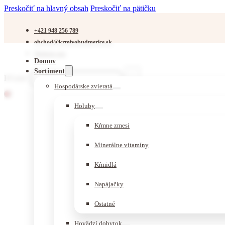
Preskočiť na hlavný obsah
Preskočiť na pätičku
+421 948 256 789
obchod@krmivobudmerice.sk
Sledujte nás
Domov
Sortiment
Hľadať
Hospodárske zvieratá
Holuby
Kŕmne zmesi
Minerálne vitamíny
Kŕmidlá
Napájačky
Ostatné
Hovädzí dobytok