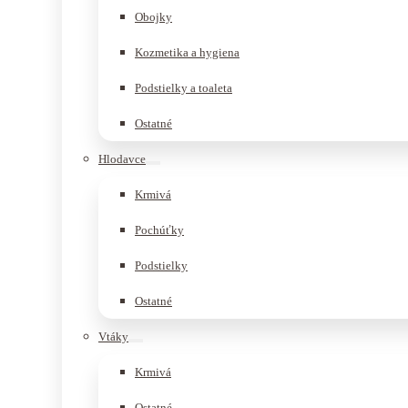
Obojky
Kozmetika a hygiena
Podstielky a toaleta
Ostatné
Hlodavce
Krmivá
Pochúťky
Podstielky
Ostatné
Vtáky
Krmivá
Ostatné