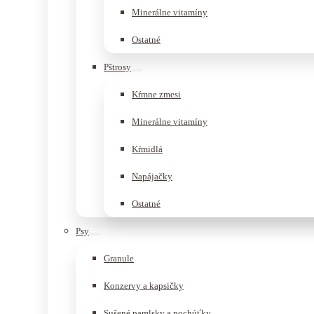
Minerálne vitamíny
Ostatné
Pštrosy
Kŕmne zmesi
Minerálne vitamíny
Kŕmidlá
Napájačky
Ostatné
Psy
Granule
Konzervy a kapsičky
Sušené pamlsky a pochúťky