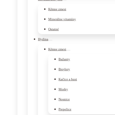
Kŕmne zmesi
Minerálne vitamíny
Ostatné
Hydina
Kŕmne zmesi
Bažanty
Brojlery
Kačice a husi
Morky
Nosnice
Prepelice