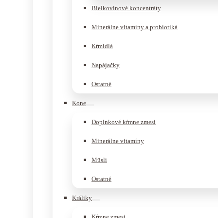
Bielkovinové koncentráty
Minerálne vitamíny a probiotiká
Kŕmidlá
Napájačky
Ostatné
Kone
Doplnkové kŕmne zmesi
Minerálne vitamíny
Müsli
Ostatné
Králiky
Kŕmne zmesi