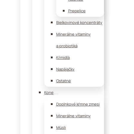
Prepelice
Bielkovinové koncentráty
Minerálne vitamíny
a probiotiká
Kŕmidlá
Napájačky
Ostatné
Kone
Doplnkové kŕmne zmesi
Minerálne vitamíny
Müsli