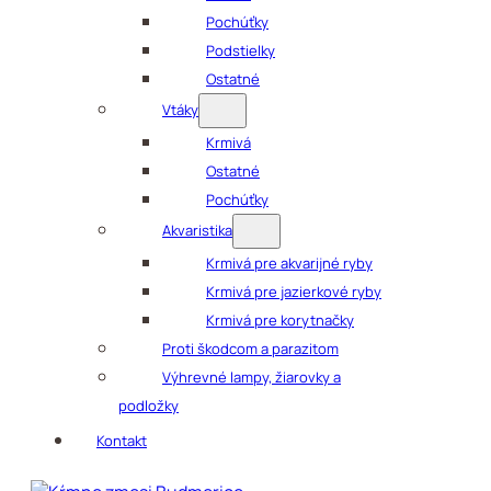
Pochúťky
Podstielky
Ostatné
Vtáky
Krmivá
Ostatné
Pochúťky
Akvaristika
Krmivá pre akvarijné ryby
Krmivá pre jazierkové ryby
Krmivá pre korytnačky
Proti škodcom a parazitom
Výhrevné lampy, žiarovky a
podložky
Kontakt