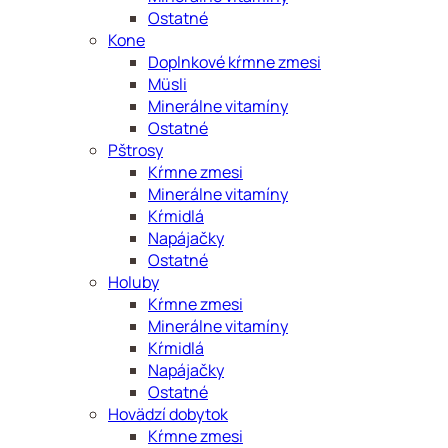
Ostatné
Kone
Doplnkové kŕmne zmesi
Müsli
Minerálne vitamíny
Ostatné
Pštrosy
Kŕmne zmesi
Minerálne vitamíny
Kŕmidlá
Napájačky
Ostatné
Holuby
Kŕmne zmesi
Minerálne vitamíny
Kŕmidlá
Napájačky
Ostatné
Hovädzí dobytok
Kŕmne zmesi