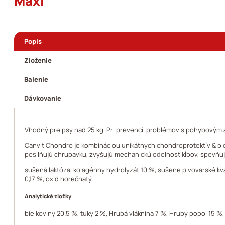
Maxi
Popis
Zloženie
Balenie
Dávkovanie
Vhodný pre psy nad 25 kg. Pri prevencii problémov s pohybovým a
Canvit Chondro je kombináciou unikátnych chondroprotektív & bioak
posilňujú chrupavku, zvyšujú mechanickú odolnosť kĺbov, spevňujú 
sušená laktóza, kolagénny hydrolyzát 10 %, sušené pivovarské kva
0,17 %, oxid horečnatý
Analytické zložky
bielkoviny 20.5 %, tuky 2 %, Hrubá vláknina 7 %, Hrubý popol 15 %,