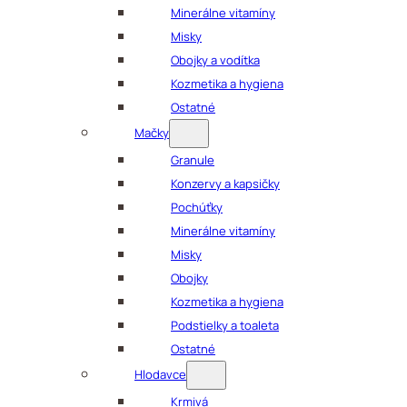
Minerálne vitamíny
Misky
Obojky a vodítka
Kozmetika a hygiena
Ostatné
Mačky
Granule
Konzervy a kapsičky
Pochúťky
Minerálne vitamíny
Misky
Obojky
Kozmetika a hygiena
Podstielky a toaleta
Ostatné
Hlodavce
Krmivá