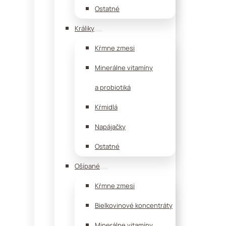
Ostatné
Králiky
Kŕmne zmesi
Minerálne vitamíny
a probiotiká
Kŕmidlá
Napájačky
Ostatné
Ošípané
Kŕmne zmesi
Bielkovinové koncentráty
Minerálne vitamíny