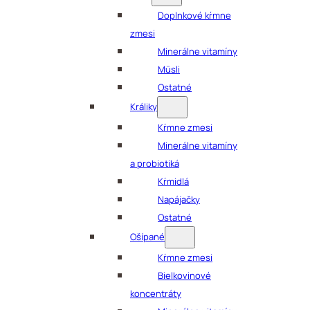
Doplnkové kŕmne
zmesi
Minerálne vitamíny
Müsli
Ostatné
Králiky
Kŕmne zmesi
Minerálne vitamíny
a probiotiká
Kŕmidlá
Napájačky
Ostatné
Ošípané
Kŕmne zmesi
Bielkovinové
koncentráty