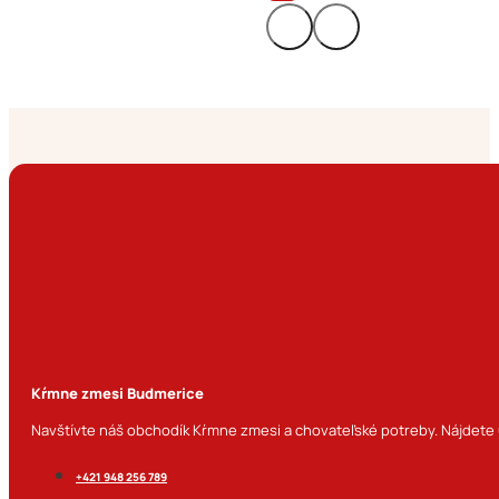
Kŕmne zmesi Budmerice
Navštívte náš obchodík Kŕmne zmesi a chovateľské potreby. Nájdete u
+421 948 256 789