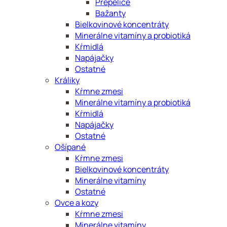
Prepelice
Bažanty
Bielkovinové koncentráty
Minerálne vitamíny a probiotiká
Kŕmidlá
Napájačky
Ostatné
Králiky
Kŕmne zmesi
Minerálne vitamíny a probiotiká
Kŕmidlá
Napájačky
Ostatné
Ošípané
Kŕmne zmesi
Bielkovinové koncentráty
Minerálne vitamíny
Ostatné
Ovce a kozy
Kŕmne zmesi
Minerálne vitamíny