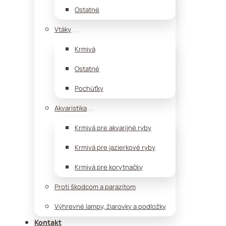
Ostatné
Vtáky
Krmivá
Ostatné
Pochúťky
Akvaristika
Krmivá pre akvarijné ryby
Krmivá pre jazierkové ryby
Krmivá pre korytnačky
Proti škodcom a parazitom
Výhrevné lampy, žiarovky a podložky
Kontakt