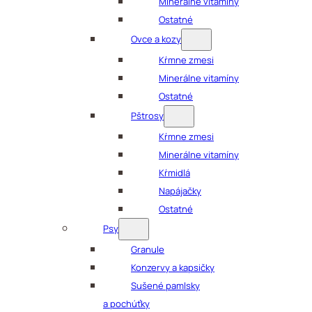
Minerálne vitamíny
Ostatné
Ovce a kozy
Kŕmne zmesi
Minerálne vitamíny
Ostatné
Pštrosy
Kŕmne zmesi
Minerálne vitamíny
Kŕmidlá
Napájačky
Ostatné
Psy
Granule
Konzervy a kapsičky
Sušené pamlsky
a pochúťky