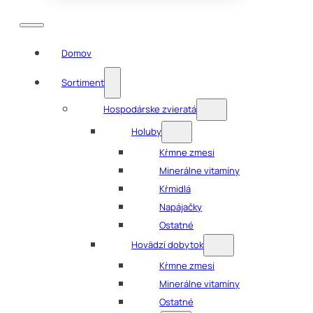
Domov
Sortiment
Hospodárske zvieratá
Holuby
Kŕmne zmesi
Minerálne vitamíny
Kŕmidlá
Napájačky
Ostatné
Hovädzí dobytok
Kŕmne zmesi
Minerálne vitamíny
Ostatné