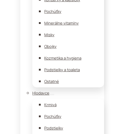
Pochúťky
Minerálne vitamíny
Misky
Obojky
Kozmetika a hygiena
Podstielky a toaleta
Ostatné
Hlodavce
Krmivá
Pochúťky
Podstielky