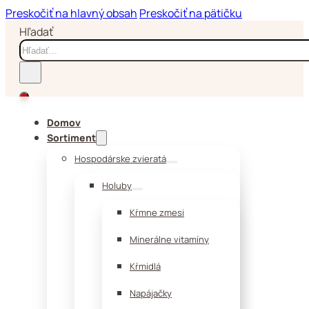
Preskočiť na hlavný obsah
Preskočiť na pätičku
Hľadať
Domov
Sortiment
Hospodárske zvieratá
Holuby
Kŕmne zmesi
Minerálne vitamíny
Kŕmidlá
Napájačky