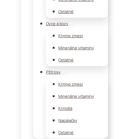
Ostatné
Ovce a kozy
Kŕmne zmesi
Minerálne vitamíny
Ostatné
Pštrosy
Kŕmne zmesi
Minerálne vitamíny
Kŕmidlá
Napájačky
Ostatné