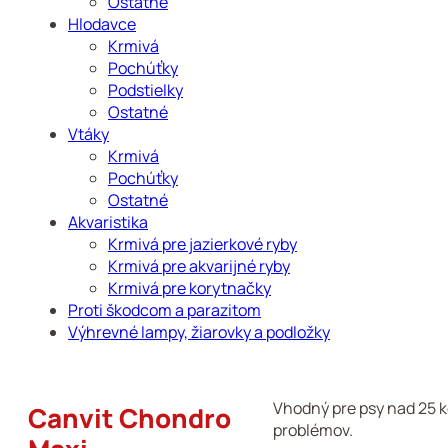
Ostatné
Hlodavce
Krmivá
Pochúťky
Podstielky
Ostatné
Vtáky
Krmivá
Pochúťky
Ostatné
Akvaristika
Krmivá pre jazierkové ryby
Krmivá pre akvarijné ryby
Krmivá pre korytnačky
Proti škodcom a parazitom
Výhrevné lampy, žiarovky a podložky
Vhodný pre psy nad 25 k
Canvit Chondro
problémov.