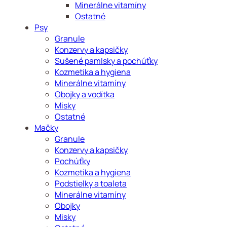
Minerálne vitamíny
Ostatné
Psy
Granule
Konzervy a kapsičky
Sušené pamlsky a pochúťky
Kozmetika a hygiena
Minerálne vitamíny
Obojky a vodítka
Misky
Ostatné
Mačky
Granule
Konzervy a kapsičky
Pochúťky
Kozmetika a hygiena
Podstielky a toaleta
Minerálne vitamíny
Obojky
Misky