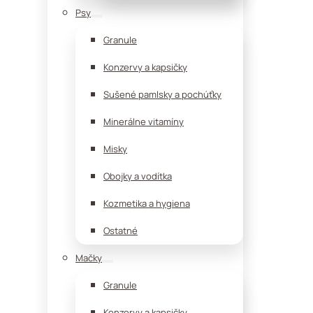
Psy
Granule
Konzervy a kapsičky
Sušené pamlsky a pochúťky
Minerálne vitamíny
Misky
Obojky a vodítka
Kozmetika a hygiena
Ostatné
Mačky
Granule
Konzervy a kapsičky