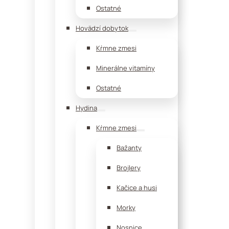
Ostatné
Hovädzí dobytok
Kŕmne zmesi
Minerálne vitamíny
Ostatné
Hydina
Kŕmne zmesi
Bažanty
Brojlery
Kačice a husi
Morky
Nosnice