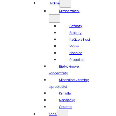
Hydina
Kŕmne zmesi
Bažanty
Brojlery
Kačice a husi
Morky
Nosnice
Prepelice
Bielkovinové
koncentráty
Minerálne vitamíny
a probiotiká
Kŕmidlá
Napájačky
Ostatné
Kone