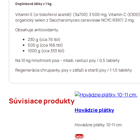
Doplnkové látky v 1 kg
Vitamín E (α-tokoferol acetát) (3a700) 3 500 mg, Vitamín C (E300
organický selen z Saccharomyces cerevisiae NCYC R397) 2 mg.
Obsahuje antioxidanty.
230 g (cca 76 tbl)
500 g (cca 166 tbl)
1000 g (cca 333 tbl)
Na 10 kg hmotnosti psa – mladí, rastúci psy / 0,5 tablety
Regenerácia chrupavky, psy v záťaži a starší psy / 1-1,5 tablety
Súvisiace produkty
Hovädzie plátky
Hovädzie plátky. 10-11 cm.
Detail