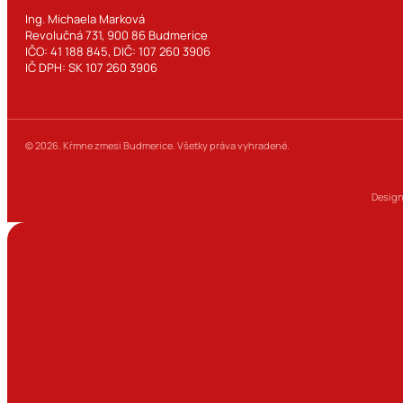
Ing. Michaela Marková
Revolučná 731, 900 86 Budmerice
IČO: 41 188 845, DIČ: 107 260 3906
IČ DPH: SK 107 260 3906
© 2026. Kŕmne zmesi Budmerice. Všetky práva vyhradené.
Design