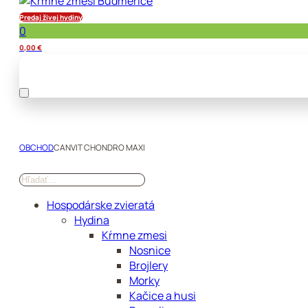
Predaj živej hydiny
0
0,00
€
OBCHOD
CANVIT CHONDRO MAXI
Hospodárske zvieratá
Hydina
Kŕmne zmesi
Nosnice
Brojlery
Morky
Kačice a husi