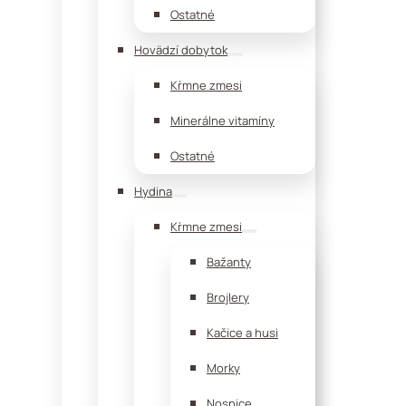
Ostatné
Hovädzí dobytok
Kŕmne zmesi
Minerálne vitamíny
Ostatné
Hydina
Kŕmne zmesi
Bažanty
Brojlery
Kačice a husi
Morky
Nosnice