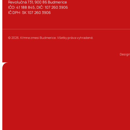
Revolučná 731, 900 86 Budmerice
IČO: 41 188 845, DIČ: 107 260 3906
IČ DPH: SK 107 260 3906
© 2026. Kŕmne zmesi Budmerice. Všetky práva vyhradené.
Design