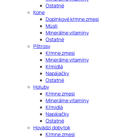
Ostatné
Kone
Doplnkové kŕmne zmesi
Müsli
Minerálne vitamíny
Ostatné
Pštrosy
Kŕmne zmesi
Minerálne vitamíny
Kŕmidlá
Napájačky
Ostatné
Holuby
Kŕmne zmesi
Minerálne vitamíny
Kŕmidlá
Napájačky
Ostatné
Hovädzí dobytok
Kŕmne zmesi