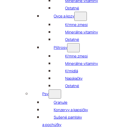
Minerálne vitamíny
Ostatné
Ovce a kozy
Kŕmne zmesi
Minerálne vitamíny
Ostatné
Pštrosy
Kŕmne zmesi
Minerálne vitamíny
Kŕmidlá
Napájačky
Ostatné
Psy
Granule
Konzervy a kapsičky
Sušené pamlsky
a pochúťky