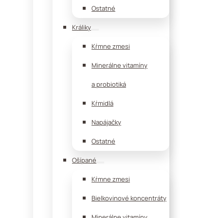
Ostatné
Králiky
Kŕmne zmesi
Minerálne vitamíny
a probiotiká
Kŕmidlá
Napájačky
Ostatné
Ošípané
Kŕmne zmesi
Bielkovinové koncentráty
Minerálne vitamíny