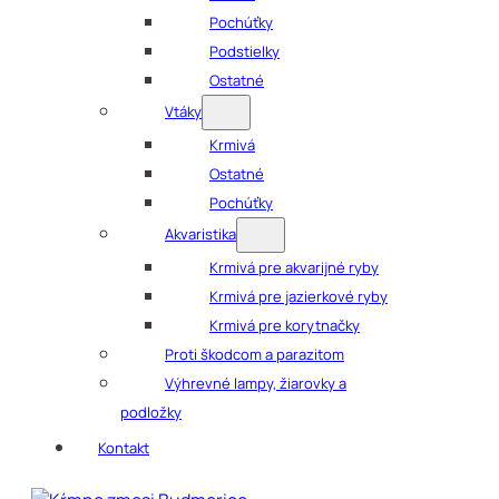
Pochúťky
Podstielky
Ostatné
Vtáky
Krmivá
Ostatné
Pochúťky
Akvaristika
Krmivá pre akvarijné ryby
Krmivá pre jazierkové ryby
Krmivá pre korytnačky
Proti škodcom a parazitom
Výhrevné lampy, žiarovky a
podložky
Kontakt