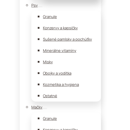
Psy
Granule
Konzervy a kapsičky
Sušené pamlsky a pochúťky
Minerálne vitamíny
Misky
Obojky a vodítka
Kozmetika a hygiena
Ostatné
Mačky
Granule
Konzervy a kapsičky