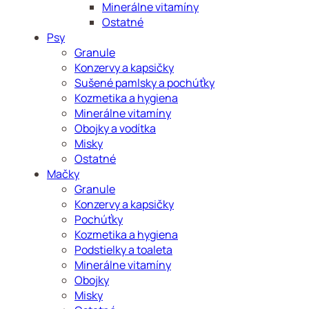
Minerálne vitamíny
Ostatné
Psy
Granule
Konzervy a kapsičky
Sušené pamlsky a pochúťky
Kozmetika a hygiena
Minerálne vitamíny
Obojky a vodítka
Misky
Ostatné
Mačky
Granule
Konzervy a kapsičky
Pochúťky
Kozmetika a hygiena
Podstielky a toaleta
Minerálne vitamíny
Obojky
Misky