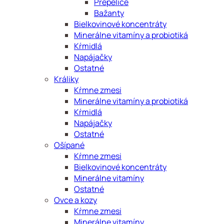
Prepelice
Bažanty
Bielkovinové koncentráty
Minerálne vitamíny a probiotiká
Kŕmidlá
Napájačky
Ostatné
Králiky
Kŕmne zmesi
Minerálne vitamíny a probiotiká
Kŕmidlá
Napájačky
Ostatné
Ošípané
Kŕmne zmesi
Bielkovinové koncentráty
Minerálne vitamíny
Ostatné
Ovce a kozy
Kŕmne zmesi
Minerálne vitamíny