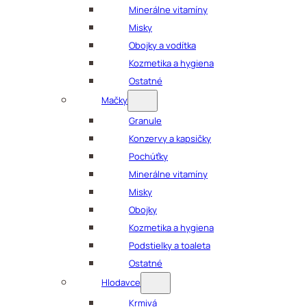
Minerálne vitamíny
Misky
Obojky a vodítka
Kozmetika a hygiena
Ostatné
Mačky
Granule
Konzervy a kapsičky
Pochúťky
Minerálne vitamíny
Misky
Obojky
Kozmetika a hygiena
Podstielky a toaleta
Ostatné
Hlodavce
Krmivá