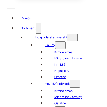
Domov
Sortiment
Hospodárske zvieratá
Holuby
Kŕmne zmesi
Minerálne vitamíny
Kŕmidlá
Napájačky
Ostatné
Hovädzí dobytok
Kŕmne zmesi
Minerálne vitamíny
Ostatné