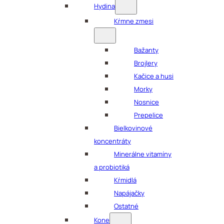
Hydina
Kŕmne zmesi
Bažanty
Brojlery
Kačice a husi
Morky
Nosnice
Prepelice
Bielkovinové
koncentráty
Minerálne vitamíny
a probiotiká
Kŕmidlá
Napájačky
Ostatné
Kone