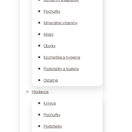
Pochúťky
Minerálne vitamíny
Misky
Obojky
Kozmetika a hygiena
Podstielky a toaleta
Ostatné
Hlodavce
Krmivá
Pochúťky
Podstielky