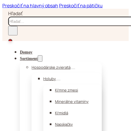
Preskočiť na hlavný obsah
Preskočiť na pätičku
Hľadať
Domov
Sortiment
Hospodárske zvieratá
Holuby
Kŕmne zmesi
Minerálne vitamíny
Kŕmidlá
Napájačky