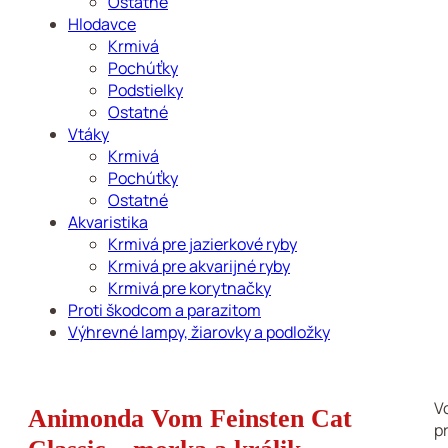
Ostatné
Hlodavce
Krmivá
Pochúťky
Podstielky
Ostatné
Vtáky
Krmivá
Pochúťky
Ostatné
Akvaristika
Krmivá pre jazierkové ryby
Krmivá pre akvarijné ryby
Krmivá pre korytnačky
Proti škodcom a parazitom
Výhrevné lampy, žiarovky a podložky
Vo
Animonda Vom Feinsten Cat
p