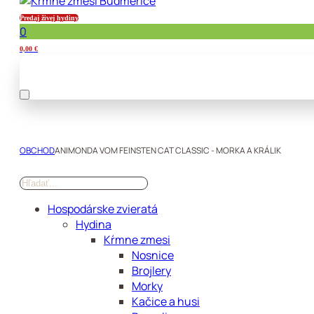
Predaj živej hydiny
0
0,00
€
OBCHOD
ANIMONDA VOM FEINSTEN CAT CLASSIC - MORKA A KRÁLIK
Hospodárske zvieratá
Hydina
Kŕmne zmesi
Nosnice
Brojlery
Morky
Kačice a husi