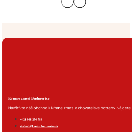
Kŕmne zmesi Budmerice
Navštívte náš obchodík Kŕmne zmesi a chovateľské potreby. Nájdete u
+421 948 256 789
obchod@krmivobudmerice.sk