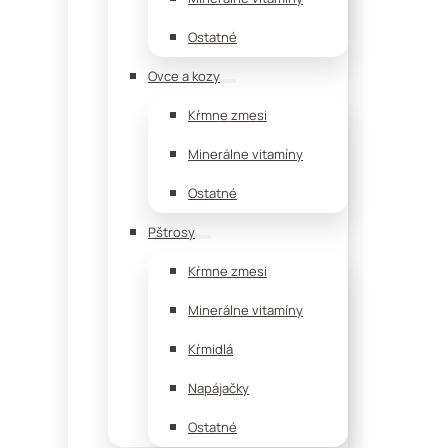
Ostatné
Ovce a kozy
Kŕmne zmesi
Minerálne vitamíny
Ostatné
Pštrosy
Kŕmne zmesi
Minerálne vitamíny
Kŕmidlá
Napájačky
Ostatné