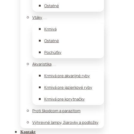
Ostatné
Vtáky
Krmivá
Ostatné
Pochúťky
Akvaristika
Krmivá pre akvarijné ryby
Krmivá pre jazierkové ryby
Krmivá pre korytnačky
Proti škodcom a parazitom
Výhrevné lampy, žiarovky a podložky
Kontakt