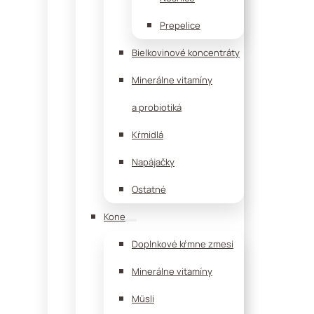
Prepelice
Bielkovinové koncentráty
Minerálne vitamíny
a probiotiká
Kŕmidlá
Napájačky
Ostatné
Kone
Doplnkové kŕmne zmesi
Minerálne vitamíny
Müsli