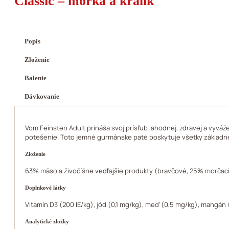
Classic – morka a králik
Popis
Zloženie
Balenie
Dávkovanie
Vom Feinsten Adult prináša svoj prísľub lahodnej, zdravej a vyváž
potešenie. Toto jemné gurmánske paté poskytuje všetky základné 
Zloženie
63% mäso a živočíšne vedľajšie produkty (bravčové, 25% morčacie, 
Doplnkové látky
Vitamín D3 (200 IE/kg), jód (0,1 mg/kg), meď (0,5 mg/kg), mangán (
Analytické zložky