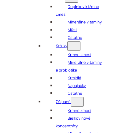
Doplnkové kŕmne
zmesi
Minerálne vitamíny
Müsli
Ostatné
Králiky
Kŕmne zmesi
Minerálne vitamíny
a probiotiká
Kŕmidlá
Napájačky
Ostatné
Ošípané
Kŕmne zmesi
Bielkovinové
koncentráty