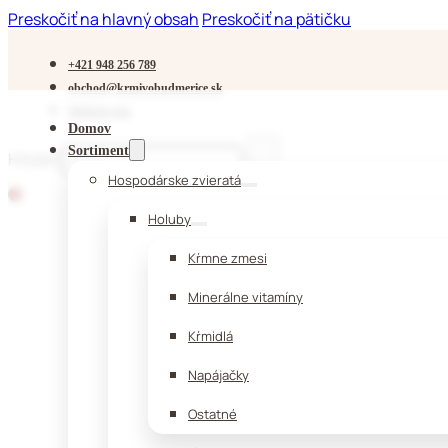
Preskočiť na hlavný obsah
Preskočiť na pätičku
+421 948 256 789
obchod@krmivobudmerice.sk
Sledujte nás
Domov
Sortiment
Hľadať
Hospodárske zvieratá
Holuby
Kŕmne zmesi
Minerálne vitamíny
Kŕmidlá
Napájačky
Ostatné