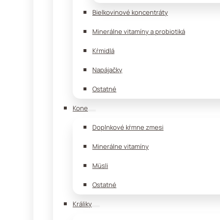
Bielkovinové koncentráty
Minerálne vitamíny a probiotiká
Kŕmidlá
Napájačky
Ostatné
Kone
Doplnkové kŕmne zmesi
Minerálne vitamíny
Müsli
Ostatné
Králiky