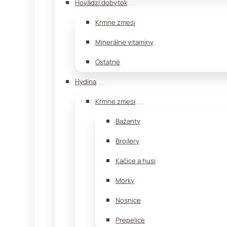
Hovädzí dobytok
Kŕmne zmesi
Minerálne vitamíny
Ostatné
Hydina
Kŕmne zmesi
Bažanty
Brojlery
Kačice a husi
Morky
Nosnice
Prepelice