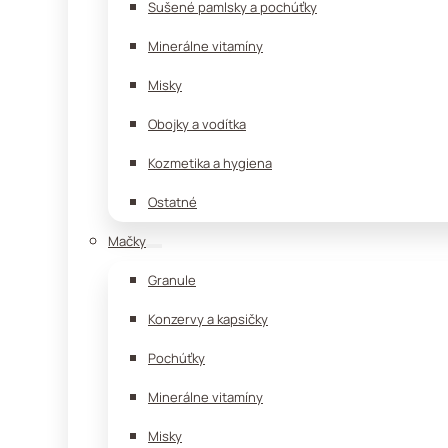
Sušené pamlsky a pochúťky
Minerálne vitamíny
Misky
Obojky a vodítka
Kozmetika a hygiena
Ostatné
Mačky
Granule
Konzervy a kapsičky
Pochúťky
Minerálne vitamíny
Misky