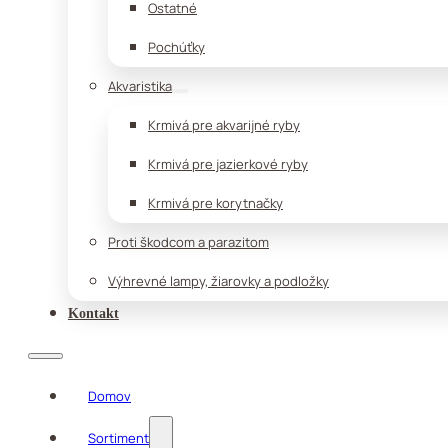
Ostatné
Pochúťky
Akvaristika
Krmivá pre akvarijné ryby
Krmivá pre jazierkové ryby
Krmivá pre korytnačky
Proti škodcom a parazitom
Výhrevné lampy, žiarovky a podložky
Kontakt
Domov
Sortiment