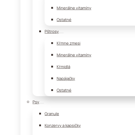
Minerálne vitamíny
Ostatné
Pštrosy
Kŕmne zmesi
Minerálne vitamíny
Kŕmidlá
Napájačky
Ostatné
Psy
Granule
Konzervy a kapsičky