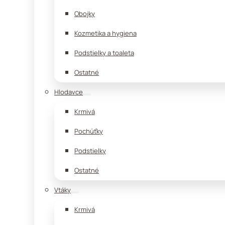
Obojky
Kozmetika a hygiena
Podstielky a toaleta
Ostatné
Hlodavce
Krmivá
Pochúťky
Podstielky
Ostatné
Vtáky
Krmivá