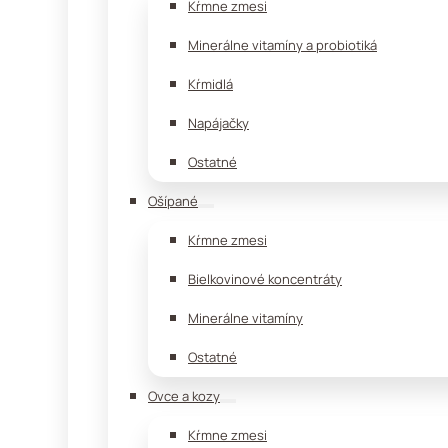
Kŕmne zmesi
Minerálne vitamíny a probiotiká
Kŕmidlá
Napájačky
Ostatné
Ošípané
Kŕmne zmesi
Bielkovinové koncentráty
Minerálne vitamíny
Ostatné
Ovce a kozy
Kŕmne zmesi