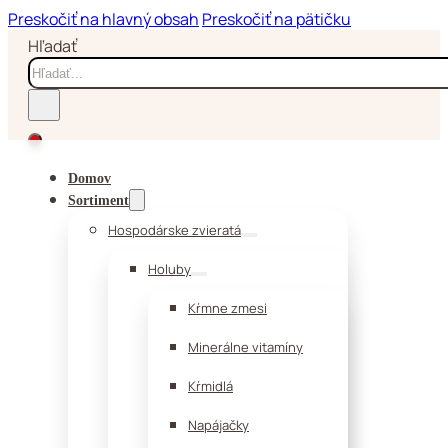
Preskočiť na hlavný obsah
Preskočiť na pätičku
Hľadať
Domov
Sortiment
Hospodárske zvieratá
Holuby
Kŕmne zmesi
Minerálne vitamíny
Kŕmidlá
Napájačky