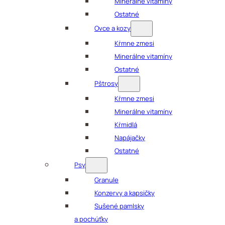
Minerálne vitamíny
Ostatné
Ovce a kozy
Kŕmne zmesi
Minerálne vitamíny
Ostatné
Pštrosy
Kŕmne zmesi
Minerálne vitamíny
Kŕmidlá
Napájačky
Ostatné
Psy
Granule
Konzervy a kapsičky
Sušené pamlsky
a pochúťky