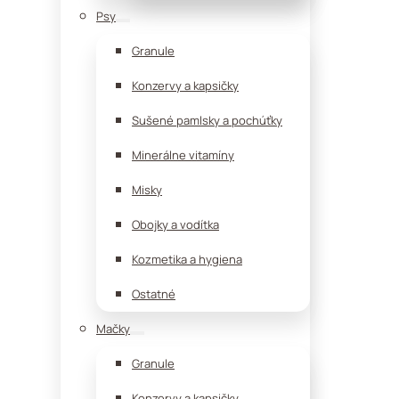
Psy
Granule
Konzervy a kapsičky
Sušené pamlsky a pochúťky
Minerálne vitamíny
Misky
Obojky a vodítka
Kozmetika a hygiena
Ostatné
Mačky
Granule
Konzervy a kapsičky