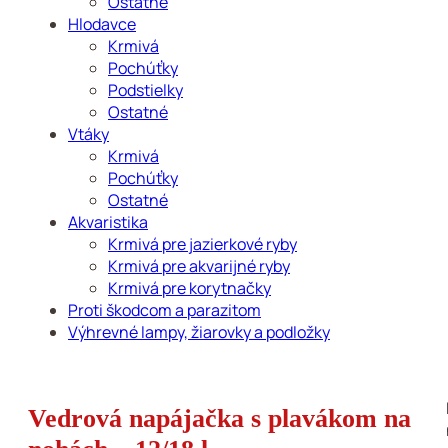
Ostatné
Hlodavce
Krmivá
Pochúťky
Podstielky
Ostatné
Vtáky
Krmivá
Pochúťky
Ostatné
Akvaristika
Krmivá pre jazierkové ryby
Krmivá pre akvarijné ryby
Krmivá pre korytnačky
Proti škodcom a parazitom
Výhrevné lampy, žiarovky a podložky
Vedrová napájačka s plavákom na