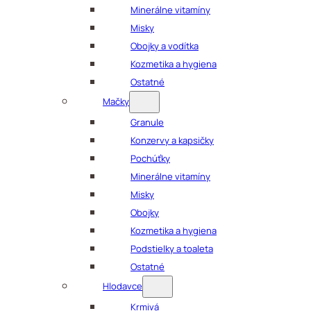
Minerálne vitamíny
Misky
Obojky a vodítka
Kozmetika a hygiena
Ostatné
Mačky
Granule
Konzervy a kapsičky
Pochúťky
Minerálne vitamíny
Misky
Obojky
Kozmetika a hygiena
Podstielky a toaleta
Ostatné
Hlodavce
Krmivá