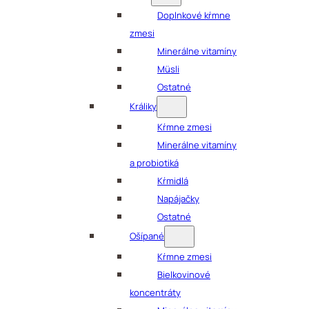
Doplnkové kŕmne
zmesi
Minerálne vitamíny
Müsli
Ostatné
Králiky
Kŕmne zmesi
Minerálne vitamíny
a probiotiká
Kŕmidlá
Napájačky
Ostatné
Ošípané
Kŕmne zmesi
Bielkovinové
koncentráty