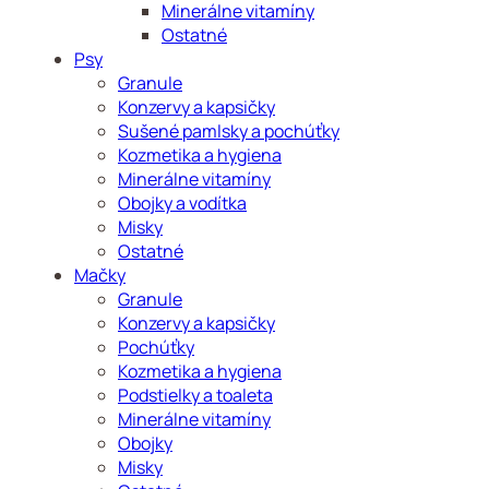
Minerálne vitamíny
Ostatné
Psy
Granule
Konzervy a kapsičky
Sušené pamlsky a pochúťky
Kozmetika a hygiena
Minerálne vitamíny
Obojky a vodítka
Misky
Ostatné
Mačky
Granule
Konzervy a kapsičky
Pochúťky
Kozmetika a hygiena
Podstielky a toaleta
Minerálne vitamíny
Obojky
Misky