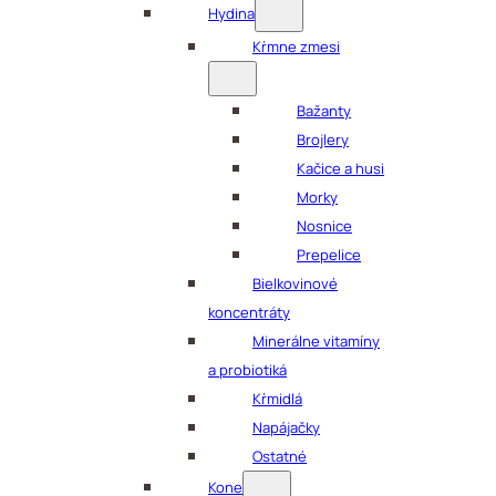
Hydina
Kŕmne zmesi
Bažanty
Brojlery
Kačice a husi
Morky
Nosnice
Prepelice
Bielkovinové
koncentráty
Minerálne vitamíny
a probiotiká
Kŕmidlá
Napájačky
Ostatné
Kone