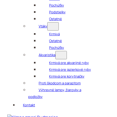
Pochúťky
Podstielky
Ostatné
Vtáky
Krmivá
Ostatné
Pochúťky
Akvaristika
Krmivá pre akvarijné ryby
Krmivá pre jazierkové ryby
Krmivá pre korytnačky
Proti škodcom a parazitom
Výhrevné lampy, žiarovky a
podložky
Kontakt