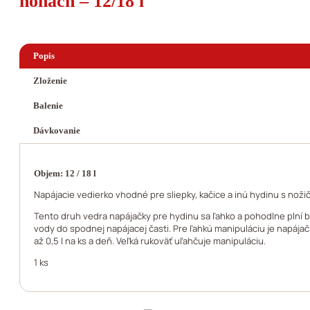
nohách – 12/18 l
Popis
Zloženie
Balenie
Dávkovanie
Objem: 12 / 18 l
Napájacie vedierko vhodné pre sliepky, kačice a inú hydinu s noži
Tento druh vedra napájačky pre hydinu sa ľahko a pohodlne plní 
vody do spodnej napájacej časti. Pre ľahkú manipuláciu je napá
až 0,5 l na ks a deň. Veľká rukoväť uľahčuje manipuláciu.
1 ks