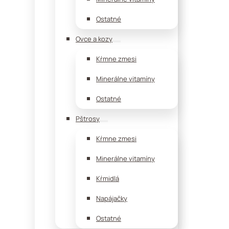
Ostatné
Ovce a kozy
Kŕmne zmesi
Minerálne vitamíny
Ostatné
Pštrosy
Kŕmne zmesi
Minerálne vitamíny
Kŕmidlá
Napájačky
Ostatné