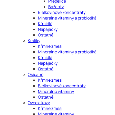
Prepelice
Bažanty
Bielkovinové koncentráty
Minerálne vitamíny a probiotiká
Kŕmidlá
Napájačky
Ostatné
Králiky
Kŕmne zmesi
Minerálne vitamíny a probiotiká
Kŕmidlá
Napájačky
Ostatné
Ošípané
Kŕmne zmesi
Bielkovinové koncentráty
Minerálne vitamíny
Ostatné
Ovce a kozy
Kŕmne zmesi
Minerálne vitamíny