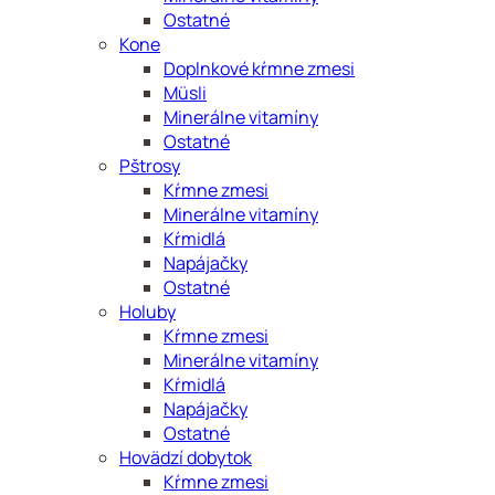
Ostatné
Kone
Doplnkové kŕmne zmesi
Müsli
Minerálne vitamíny
Ostatné
Pštrosy
Kŕmne zmesi
Minerálne vitamíny
Kŕmidlá
Napájačky
Ostatné
Holuby
Kŕmne zmesi
Minerálne vitamíny
Kŕmidlá
Napájačky
Ostatné
Hovädzí dobytok
Kŕmne zmesi