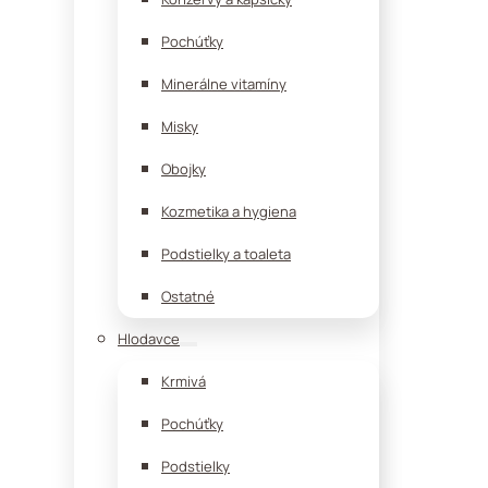
Pochúťky
Minerálne vitamíny
Misky
Obojky
Kozmetika a hygiena
Podstielky a toaleta
Ostatné
Hlodavce
Krmivá
Pochúťky
Podstielky