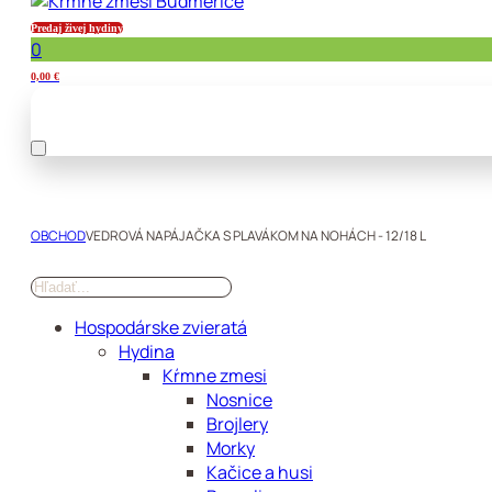
Predaj živej hydiny
0
0,00
€
OBCHOD
VEDROVÁ NAPÁJAČKA S PLAVÁKOM NA NOHÁCH - 12/18 L
Hospodárske zvieratá
Hydina
Kŕmne zmesi
Nosnice
Brojlery
Morky
Kačice a husi