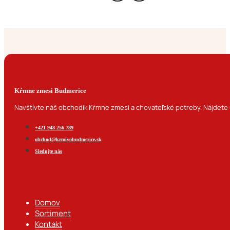
Kŕmne zmesi Budmerice
Navštívte náš obchodík Kŕmne zmesi a chovateľské potreby. Nájdete u
+421 948 256 789
obchod@krmivobudmerice.sk
Sledujte nás
Domov
Sortiment
Kontakt