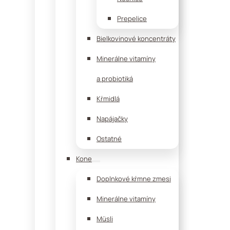
Prepelice
Bielkovinové koncentráty
Minerálne vitamíny
a probiotiká
Kŕmidlá
Napájačky
Ostatné
Kone
Doplnkové kŕmne zmesi
Minerálne vitamíny
Müsli