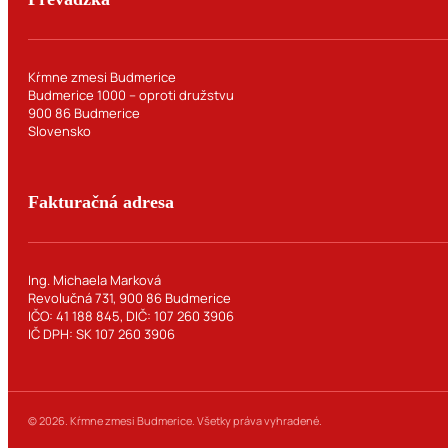
Kŕmne zmesi Budmerice
Budmerice 1000 – oproti družstvu
900 86 Budmerice
Slovensko
Fakturačná adresa
Ing. Michaela Marková
Revolučná 731, 900 86 Budmerice
IČO: 41 188 845, DIČ: 107 260 3906
IČ DPH: SK 107 260 3906
© 2026. Kŕmne zmesi Budmerice. Všetky práva vyhradené.