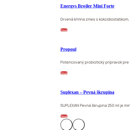
Energys Brojler Mini Forte
Drvená kŕmna zmes s kokcidiostatikom, 
Detail
Propoul
Potencovaný probiotický prípravok pre h
Detail
Suplexan – Pevná škrupina
SUPLEXAN Pevná škrupina 250 ml je min
Detail