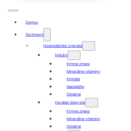
Domov
Sortiment
Hospodárske zvieratá
Holuby
Kŕmne zmesi
Minerálne vitamíny
Kŕmidlá
Napájačky
Ostatné
Hovädzí dobytok
Kŕmne zmesi
Minerálne vitamíny
Ostatné