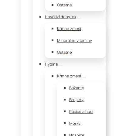
Ostatné
Hovädzí dobytok
Kŕmne zmesi
Minerálne vitamíny
Ostatné
Hydina
Kŕmne zmesi
Bažanty
Brojlery
Kačice a husi
Morky
Nosnice