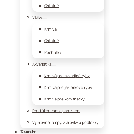
Ostatné
Vtáky
Krmivá
Ostatné
Pochúťky
Akvaristika
Krmivá pre akvarijné ryby
Krmivá pre jazierkové ryby
Krmivá pre korytnačky
Proti škodcom a parazitom
Výhrevné lampy, žiarovky a podložky
Kontakt