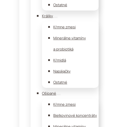
Ostatné
Králiky
Kŕmne zmesi
Minerálne vitamíny
a probiotiká
Kŕmidlá
Napájačky
Ostatné
Ošípané
Kŕmne zmesi
Bielkovinové koncentráty
Minerálne vitamíny