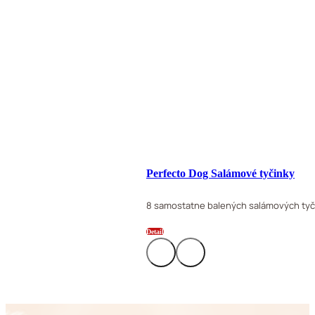
Perfecto Dog Salámové tyčinky
8 samostatne balených salámových tyči
Detail