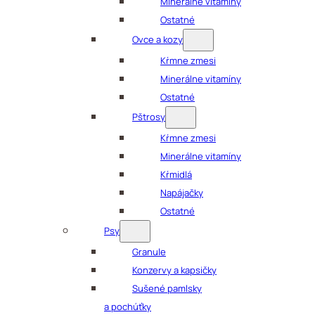
Minerálne vitamíny
Ostatné
Ovce a kozy
Kŕmne zmesi
Minerálne vitamíny
Ostatné
Pštrosy
Kŕmne zmesi
Minerálne vitamíny
Kŕmidlá
Napájačky
Ostatné
Psy
Granule
Konzervy a kapsičky
Sušené pamlsky
a pochúťky