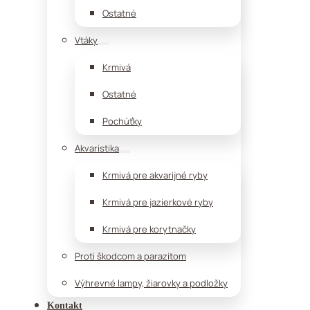
Ostatné
Vtáky
Krmivá
Ostatné
Pochúťky
Akvaristika
Krmivá pre akvarijné ryby
Krmivá pre jazierkové ryby
Krmivá pre korytnačky
Proti škodcom a parazitom
Výhrevné lampy, žiarovky a podložky
Kontakt