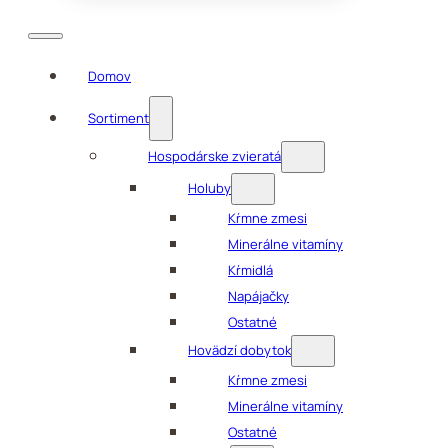
Domov
Sortiment
Hospodárske zvieratá
Holuby
Kŕmne zmesi
Minerálne vitamíny
Kŕmidlá
Napájačky
Ostatné
Hovädzí dobytok
Kŕmne zmesi
Minerálne vitamíny
Ostatné