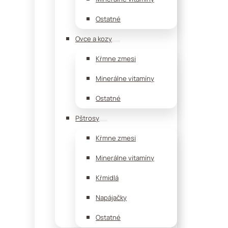
Ostatné
Ovce a kozy
Kŕmne zmesi
Minerálne vitamíny
Ostatné
Pštrosy
Kŕmne zmesi
Minerálne vitamíny
Kŕmidlá
Napájačky
Ostatné