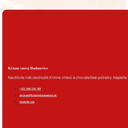
Kŕmne zmesi Budmerice
Navštívte náš obchodík Kŕmne zmesi a chovateľské potreby. Nájdete u
+421 948 256 789
obchod@krmivobudmerice.sk
Sledujte nás