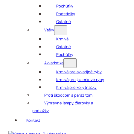
Pochúťky
Podstielky
Ostatné
Vtáky
Krmivá
Ostatné
Pochúťky
Akvaristika
Krmivá pre akvarijné ryby
Krmivá pre jazierkové ryby
Krmivá pre korytnačky
Proti škodcom a parazitom
Výhrevné lampy, žiarovky a
podložky
Kontakt