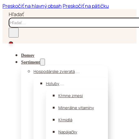
Preskočiť na hlavný obsah
Preskočiť na pätičku
Hľadať
Domov
Sortiment
Hospodárske zvieratá
Holuby
Kŕmne zmesi
Minerálne vitamíny
Kŕmidlá
Napájačky