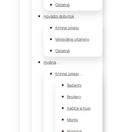
Ostatné
Hovädzí dobytok
Kŕmne zmesi
Minerálne vitamíny
Ostatné
Hydina
Kŕmne zmesi
Bažanty
Brojlery
Kačice a husi
Morky
Nosnice