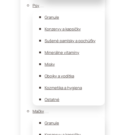
Psy
Granule
Konzervy a kapsičky
Sušené pamlsky a pochúťky
Minerálne vitamíny
Misky
Obojky a vodítka
Kozmetika a hygiena
Ostatné
Mačky
Granule
Konzervy a kapsičky