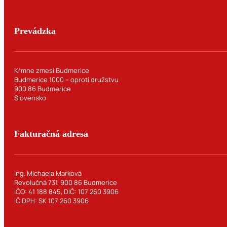
Prevádzka
Kŕmne zmesi Budmerice
Budmerice 1000 – oproti družstvu
900 86 Budmerice
Slovensko
Fakturačná adresa
Ing. Michaela Marková
Revolučná 731, 900 86 Budmerice
IČO: 41 188 845, DIČ: 107 260 3906
IČ DPH: SK 107 260 3906