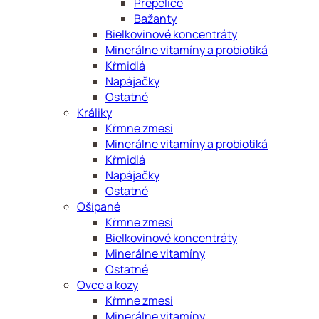
Prepelice
Bažanty
Bielkovinové koncentráty
Minerálne vitamíny a probiotiká
Kŕmidlá
Napájačky
Ostatné
Králiky
Kŕmne zmesi
Minerálne vitamíny a probiotiká
Kŕmidlá
Napájačky
Ostatné
Ošípané
Kŕmne zmesi
Bielkovinové koncentráty
Minerálne vitamíny
Ostatné
Ovce a kozy
Kŕmne zmesi
Minerálne vitamíny