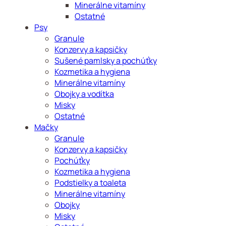
Minerálne vitamíny
Ostatné
Psy
Granule
Konzervy a kapsičky
Sušené pamlsky a pochúťky
Kozmetika a hygiena
Minerálne vitamíny
Obojky a vodítka
Misky
Ostatné
Mačky
Granule
Konzervy a kapsičky
Pochúťky
Kozmetika a hygiena
Podstielky a toaleta
Minerálne vitamíny
Obojky
Misky