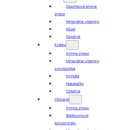
Doplnkové kŕmne
zmesi
Minerálne vitamíny
Müsli
Ostatné
Králiky
Kŕmne zmesi
Minerálne vitamíny
a probiotiká
Kŕmidlá
Napájačky
Ostatné
Ošípané
Kŕmne zmesi
Bielkovinové
koncentráty