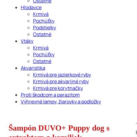
Ostatné
Hlodavce
Krmivá
Pochúťky
Podstielky
Ostatné
Vtáky
Krmivá
Pochúťky
Ostatné
Akvaristika
Krmivá pre jazierkové ryby
Krmivá pre akvarijné ryby
Krmivá pre korytnačky
Proti škodcom a parazitom
Výhrevné lampy, žiarovky a podložky
Šampón DUVO+ Puppy dog s