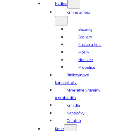
Hydina
Kŕmne zmesi
Bažanty
Brojlery
Kačice a husi
Morky
Nosnice
Prepelice
Bielkovinové
koncentráty
Minerálne vitamíny
a probiotiká
Kŕmidlá
Napájačky
Ostatné
Kone