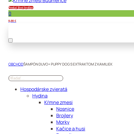
Predaj živej hydiny
0
0,00
€
OBCHOD
ŠAMPÓN DUVO+ PUPPY DOG S EXTRAKTOM Z KAMILIEK
Hospodárske zvieratá
Hydina
Kŕmne zmesi
Nosnice
Brojlery
Morky
Kačice a husi