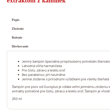
extraktom z kamiliek
Popis
Zloženie
Balenie
Dávkovanie
Jemný šampón špeciálne prispôsobený potrebám šteniato
Lahodná vôňa harmančeka
Pre čistú, zdravú a lesklú srsť
Bez parabénov, pH neutrálne
Jemné zloženie s prírodnými výťažkami pre všetky šteňatá
Šampón pre psov od Duvoplus je vďaka veľmi jemnému zloženiu id
extrakty potrebné pre čistú, zdravú a lesklú srsť. Šampón je vh
250 ml