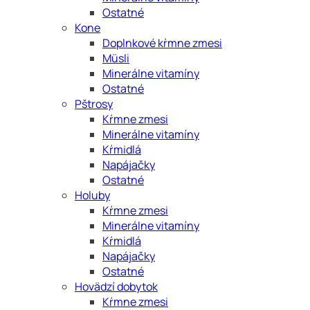
Ostatné
Kone
Doplnkové kŕmne zmesi
Müsli
Minerálne vitamíny
Ostatné
Pštrosy
Kŕmne zmesi
Minerálne vitamíny
Kŕmidlá
Napájačky
Ostatné
Holuby
Kŕmne zmesi
Minerálne vitamíny
Kŕmidlá
Napájačky
Ostatné
Hovädzí dobytok
Kŕmne zmesi