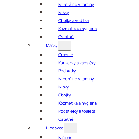
Minerálne vitamíny
Misky
Obojky a vodítka
Kozmetika a hygiena
Ostatné
Mačky
Granule
Konzervy a kapsičky
Pochúťky
Minerálne vitamíny
Misky
Obojky
Kozmetika a hygiena
Podstielky a toaleta
Ostatné
Hlodavce
Krmivá