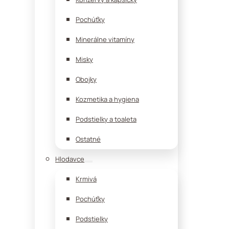
Pochúťky
Minerálne vitamíny
Misky
Obojky
Kozmetika a hygiena
Podstielky a toaleta
Ostatné
Hlodavce
Krmivá
Pochúťky
Podstielky