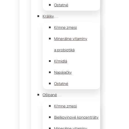
Ostatné
Králiky
Kŕmne zmesi
Minerálne vitamíny
a probiotiká
Kŕmidlá
Napájačky
Ostatné
Ošípané
Kŕmne zmesi
Bielkovinové koncentráty
Minerálne vitamíny