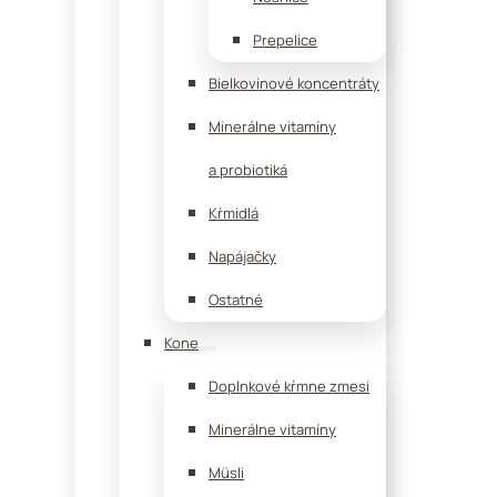
Prepelice
Bielkovinové koncentráty
Minerálne vitamíny
a probiotiká
Kŕmidlá
Napájačky
Ostatné
Kone
Doplnkové kŕmne zmesi
Minerálne vitamíny
Müsli