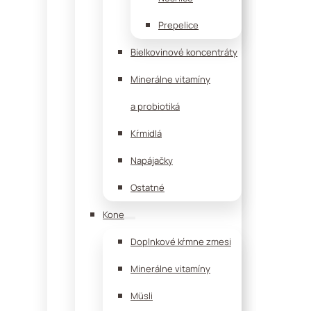
Prepelice
Bielkovinové koncentráty
Minerálne vitamíny
a probiotiká
Kŕmidlá
Napájačky
Ostatné
Kone
Doplnkové kŕmne zmesi
Minerálne vitamíny
Müsli