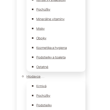
Pochúťky
Minerálne vitamíny
Misky
Obojky
Kozmetika a hygiena
Podstielky a toaleta
Ostatné
Hlodavce
Krmivá
Pochúťky
Podstielky