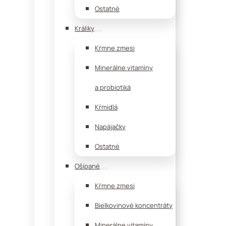
Ostatné
Králiky
Kŕmne zmesi
Minerálne vitamíny
a probiotiká
Kŕmidlá
Napájačky
Ostatné
Ošípané
Kŕmne zmesi
Bielkovinové koncentráty
Minerálne vitamíny