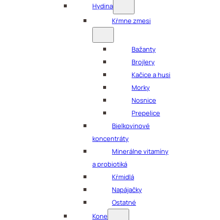
Hydina
Kŕmne zmesi
Bažanty
Brojlery
Kačice a husi
Morky
Nosnice
Prepelice
Bielkovinové
koncentráty
Minerálne vitamíny
a probiotiká
Kŕmidlá
Napájačky
Ostatné
Kone