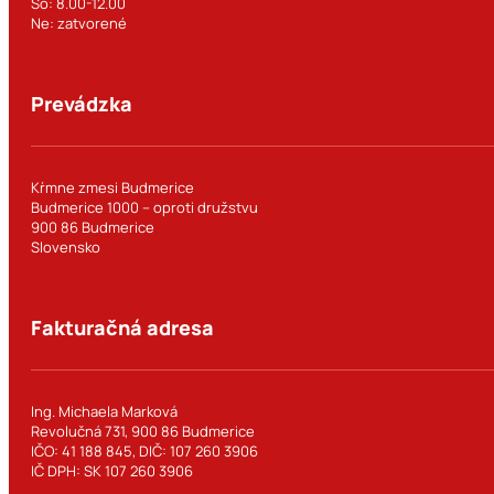
So: 8.00-12.00
Ne: zatvorené
Prevádzka
Kŕmne zmesi Budmerice
Budmerice 1000 – oproti družstvu
900 86 Budmerice
Slovensko
Fakturačná adresa
Ing. Michaela Marková
Revolučná 731, 900 86 Budmerice
IČO: 41 188 845, DIČ: 107 260 3906
IČ DPH: SK 107 260 3906