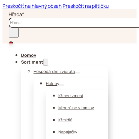
Preskočiť na hlavný obsah
Preskočiť na pätičku
Hľadať
Domov
Sortiment
Hospodárske zvieratá
Holuby
Kŕmne zmesi
Minerálne vitamíny
Kŕmidlá
Napájačky