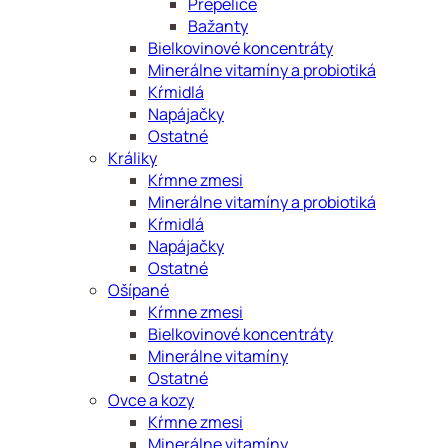
Prepelice
Bažanty
Bielkovinové koncentráty
Minerálne vitamíny a probiotiká
Kŕmidlá
Napájačky
Ostatné
Králiky
Kŕmne zmesi
Minerálne vitamíny a probiotiká
Kŕmidlá
Napájačky
Ostatné
Ošípané
Kŕmne zmesi
Bielkovinové koncentráty
Minerálne vitamíny
Ostatné
Ovce a kozy
Kŕmne zmesi
Minerálne vitamíny