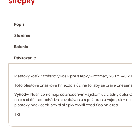
sliepky
Popis
Zloženie
Balenie
Dávkovanie
Plastový košík / znáškový košík pre sliepky – rozmery 260 x 340 x
Toto plastové znáškové hniezdo slúži na to, aby sa práve znesené
Výhody:
Nosnice nemajú so zneseným vajíčkom už žiadny ďalší kont
celé a čisté, nedochádza k ozobávaniu a požieraniu vajec, ak nie 
plastový podkladok, aby si sliepky zvykli chodiť do hniezda.
1 ks