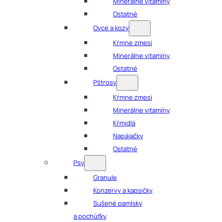
Minerálne vitamíny
Ostatné
Ovce a kozy
Kŕmne zmesi
Minerálne vitamíny
Ostatné
Pštrosy
Kŕmne zmesi
Minerálne vitamíny
Kŕmidlá
Napájačky
Ostatné
Psy
Granule
Konzervy a kapsičky
Sušené pamlsky
a pochúťky