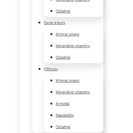
Ostatné
Ovce a kozy
Kŕmne zmesi
Minerálne vitamíny
Ostatné
Pštrosy
Kŕmne zmesi
Minerálne vitamíny
Kŕmidlá
Napájačky
Ostatné