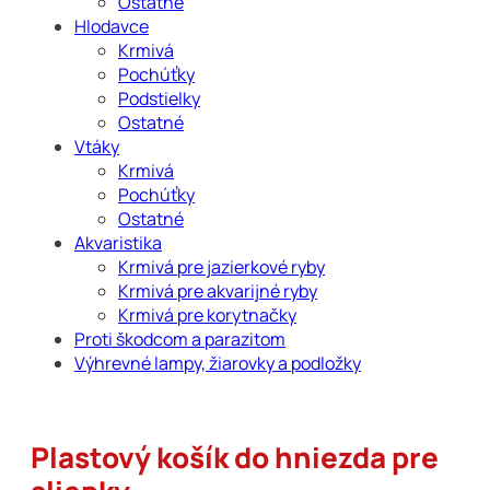
Ostatné
Hlodavce
Krmivá
Pochúťky
Podstielky
Ostatné
Vtáky
Krmivá
Pochúťky
Ostatné
Akvaristika
Krmivá pre jazierkové ryby
Krmivá pre akvarijné ryby
Krmivá pre korytnačky
Proti škodcom a parazitom
Výhrevné lampy, žiarovky a podložky
Plastový košík do hniezda pre