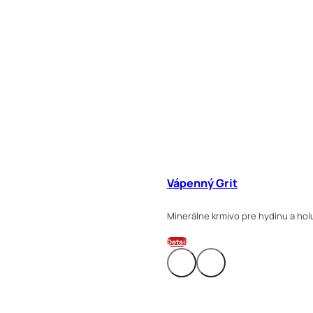
Vápenný Grit
Minerálne krmivo pre hydinu a holu
Detail