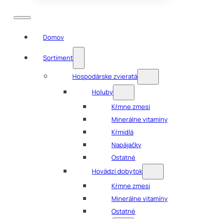
Domov
Sortiment
Hospodárske zvieratá
Holuby
Kŕmne zmesi
Minerálne vitamíny
Kŕmidlá
Napájačky
Ostatné
Hovädzí dobytok
Kŕmne zmesi
Minerálne vitamíny
Ostatné