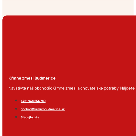
Kŕmne zmesi Budmerice
Navštívte náš obchodík Kŕmne zmesi a chovateľské potreby. Nájdete u
+421 948 256 789
obchod@krmivobudmerice.sk
Sledujte nás