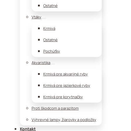
Ostatné
Vtáky
Krmivá
Ostatné
Pochúťky
Akvaristika
Krmivá pre akvarijné ryby
Krmivá pre jazierkové ryby
Krmivá pre korytnačky
Proti škodcom a parazitom
Výhrevné lampy, žiarovky a podložky
Kontakt