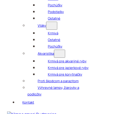
Pochúťky
Podstielky
Ostatné
Vtáky
Krmivá
Ostatné
Pochúťky
Akvaristika
Krmivá pre akvarijné ryby
Krmivá pre jazierkové ryby
Krmivá pre korytnačky
Proti škodcom a parazitom
Výhrevné lampy, žiarovky a
podložky
Kontakt