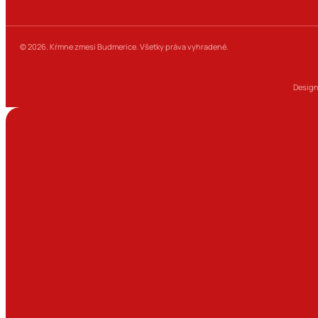
© 2026. Kŕmne zmesi Budmerice. Všetky práva vyhradené.
Design