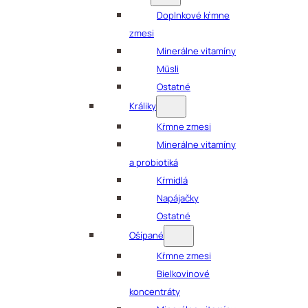
Doplnkové kŕmne
zmesi
Minerálne vitamíny
Müsli
Ostatné
Králiky
Kŕmne zmesi
Minerálne vitamíny
a probiotiká
Kŕmidlá
Napájačky
Ostatné
Ošípané
Kŕmne zmesi
Bielkovinové
koncentráty