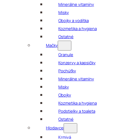
Minerálne vitamíny
Misky
Obojky a vodítka
Kozmetika a hygiena
Ostatné
Mačky
Granule
Konzervy a kapsičky
Pochúťky
Minerálne vitamíny
Misky
Obojky
Kozmetika a hygiena
Podstielky a toaleta
Ostatné
Hlodavce
Krmivá