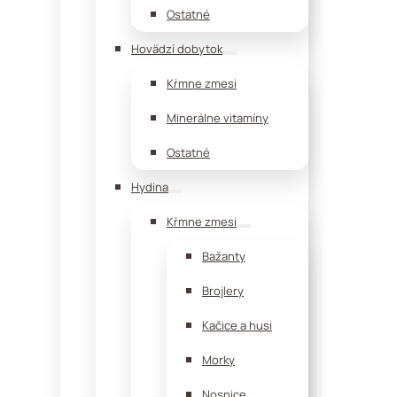
Ostatné
Hovädzí dobytok
Kŕmne zmesi
Minerálne vitamíny
Ostatné
Hydina
Kŕmne zmesi
Bažanty
Brojlery
Kačice a husi
Morky
Nosnice