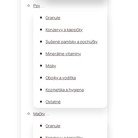
Psy
Granule
Konzervy a kapsičky
Sušené pamlsky a pochúťky
Minerálne vitamíny
Misky
Obojky a vodítka
Kozmetika a hygiena
Ostatné
Mačky
Granule
Konzervy a kapsičky