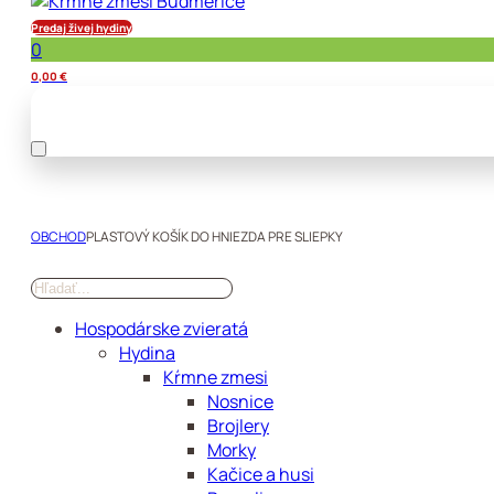
Predaj živej hydiny
0
0,00
€
OBCHOD
PLASTOVÝ KOŠÍK DO HNIEZDA PRE SLIEPKY
Hospodárske zvieratá
Hydina
Kŕmne zmesi
Nosnice
Brojlery
Morky
Kačice a husi