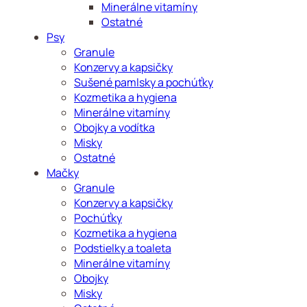
Minerálne vitamíny
Ostatné
Psy
Granule
Konzervy a kapsičky
Sušené pamlsky a pochúťky
Kozmetika a hygiena
Minerálne vitamíny
Obojky a vodítka
Misky
Ostatné
Mačky
Granule
Konzervy a kapsičky
Pochúťky
Kozmetika a hygiena
Podstielky a toaleta
Minerálne vitamíny
Obojky
Misky