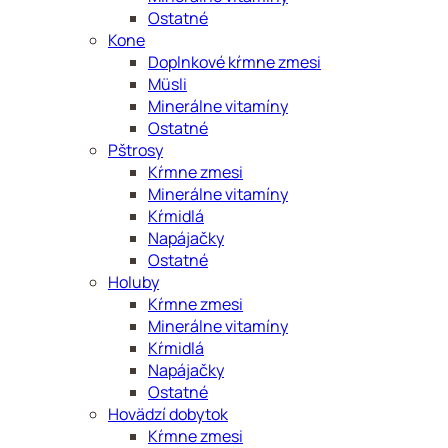
Ostatné
Kone
Doplnkové kŕmne zmesi
Müsli
Minerálne vitamíny
Ostatné
Pštrosy
Kŕmne zmesi
Minerálne vitamíny
Kŕmidlá
Napájačky
Ostatné
Holuby
Kŕmne zmesi
Minerálne vitamíny
Kŕmidlá
Napájačky
Ostatné
Hovädzí dobytok
Kŕmne zmesi