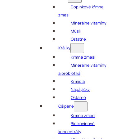
Doplnkové kŕmne
zmesi
Minerálne vitamíny
Müsli
Ostatné
Králiky
Kŕmne zmesi
Minerálne vitamíny
a probiotiká
Kŕmidlá
Napájačky
Ostatné
Ošípané
Kŕmne zmesi
Bielkovinové
koncentráty