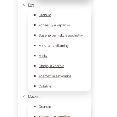
Psy
Granule
Konzervy a kapsičky
Sušené pamlsky a pochúťky
Minerálne vitamíny
Misky
Obojky a vodítka
Kozmetika a hygiena
Ostatné
Mačky
Granule
Konzervy a kapsičky