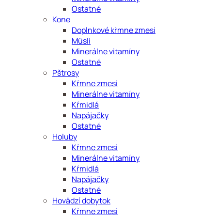
Ostatné
Kone
Doplnkové kŕmne zmesi
Müsli
Minerálne vitamíny
Ostatné
Pštrosy
Kŕmne zmesi
Minerálne vitamíny
Kŕmidlá
Napájačky
Ostatné
Holuby
Kŕmne zmesi
Minerálne vitamíny
Kŕmidlá
Napájačky
Ostatné
Hovädzí dobytok
Kŕmne zmesi