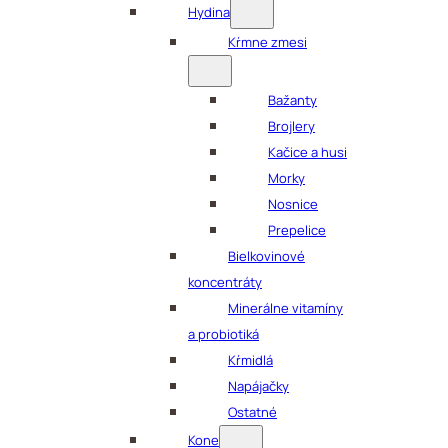
Hydina
Kŕmne zmesi
Bažanty
Brojlery
Kačice a husi
Morky
Nosnice
Prepelice
Bielkovinové
koncentráty
Minerálne vitamíny
a probiotiká
Kŕmidlá
Napájačky
Ostatné
Kone