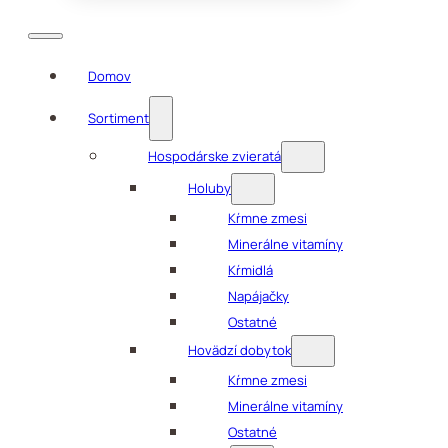
Domov
Sortiment
Hospodárske zvieratá
Holuby
Kŕmne zmesi
Minerálne vitamíny
Kŕmidlá
Napájačky
Ostatné
Hovädzí dobytok
Kŕmne zmesi
Minerálne vitamíny
Ostatné