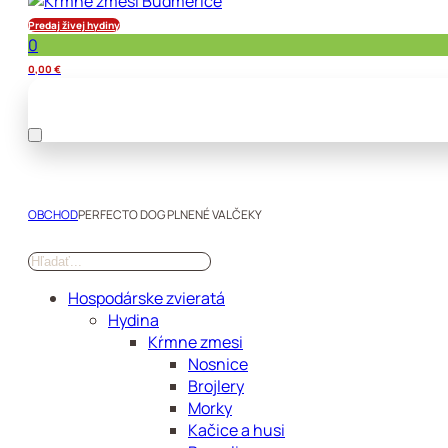
Predaj živej hydiny
0
0,00
€
OBCHOD
PERFECTO DOG PLNENÉ VALČEKY
Hospodárske zvieratá
Hydina
Kŕmne zmesi
Nosnice
Brojlery
Morky
Kačice a husi