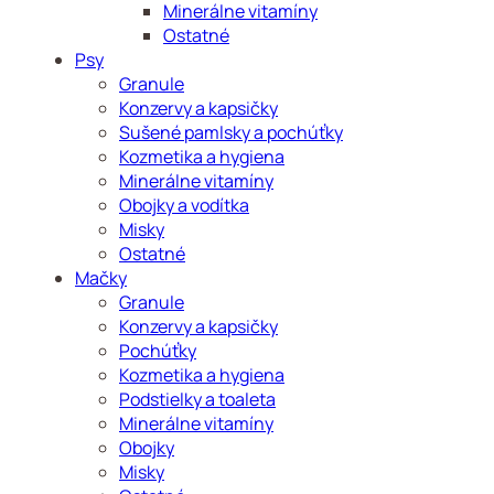
Minerálne vitamíny
Ostatné
Psy
Granule
Konzervy a kapsičky
Sušené pamlsky a pochúťky
Kozmetika a hygiena
Minerálne vitamíny
Obojky a vodítka
Misky
Ostatné
Mačky
Granule
Konzervy a kapsičky
Pochúťky
Kozmetika a hygiena
Podstielky a toaleta
Minerálne vitamíny
Obojky
Misky