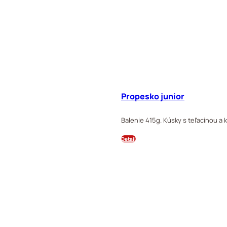
Propesko junior
Balenie 415g. Kúsky s teľacinou a 
Detail