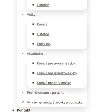
Ostatné
Vtáky
Krmivá
Ostatné
Pochúťky
Akvaristika
Krmivá pre akvarijné ryby
Krmivá pre jazierkové ryby
Krmivá pre korytnačky
Proti škodcom a parazitom
Výhrevné lampy, žiarovky a podložky
Kontakt