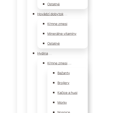
Ostatné
Hovädzí dobytok
Kŕmne zmesi
Minerálne vitamíny
Ostatné
Hydina
Kŕmne zmesi
Bažanty
Brojlery
Kačice a husi
Morky
Nosnice