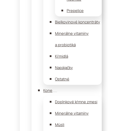
Prepelice
Bielkovinové koncentráty
Minerálne vitamíny
a probiotiká
Kŕmidlá
Napájačky
Ostatné
Kone
Doplnkové kŕmne zmesi
Minerálne vitamíny
Müsli