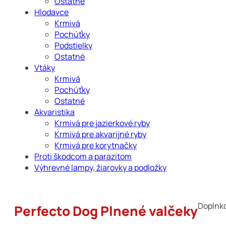
Ostatné
Hlodavce
Krmivá
Pochúťky
Podstielky
Ostatné
Vtáky
Krmivá
Pochúťky
Ostatné
Akvaristika
Krmivá pre jazierkové ryby
Krmivá pre akvarijné ryby
Krmivá pre korytnačky
Proti škodcom a parazitom
Výhrevné lampy, žiarovky a podložky
Doplnko
Perfecto Dog Plnené valčeky