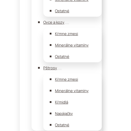
Ostatné
Ovce a kozy
Kŕmne zmesi
Minerálne vitamíny
Ostatné
Pštrosy
Kŕmne zmesi
Minerálne vitamíny
Kŕmidlá
Napájačky
Ostatné