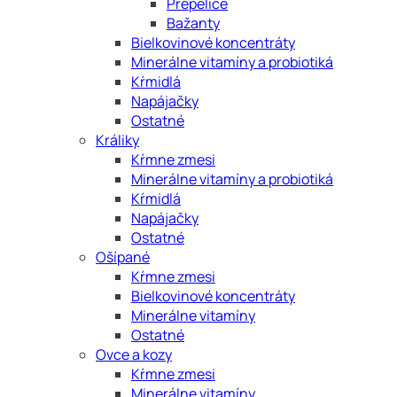
Prepelice
Bažanty
Bielkovinové koncentráty
Minerálne vitamíny a probiotiká
Kŕmidlá
Napájačky
Ostatné
Králiky
Kŕmne zmesi
Minerálne vitamíny a probiotiká
Kŕmidlá
Napájačky
Ostatné
Ošípané
Kŕmne zmesi
Bielkovinové koncentráty
Minerálne vitamíny
Ostatné
Ovce a kozy
Kŕmne zmesi
Minerálne vitamíny