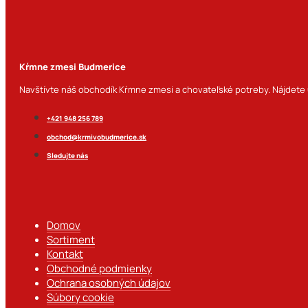
Kŕmne zmesi Budmerice
Navštívte náš obchodík Kŕmne zmesi a chovateľské potreby. Nájdete u
+421 948 256 789
obchod@krmivobudmerice.sk
Sledujte nás
Domov
Sortiment
Kontakt
Obchodné podmienky
Ochrana osobných údajov
Súbory cookie