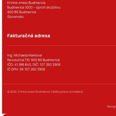
Kŕmne zmesi Budmerice
Budmerice 1000 – oproti družstvu
900 86 Budmerice
Slovensko
Fakturačná adresa
Ing. Michaela Marková
Revolučná 731, 900 86 Budmerice
IČO: 41 188 845, DIČ: 107 260 3906
IČ DPH: SK 107 260 3906
© 2026. Kŕmne zmesi Budmerice. Všetky práva vyhradené.
Design