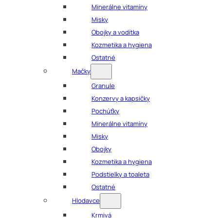
Minerálne vitamíny
Misky
Obojky a vodítka
Kozmetika a hygiena
Ostatné
Mačky
Granule
Konzervy a kapsičky
Pochúťky
Minerálne vitamíny
Misky
Obojky
Kozmetika a hygiena
Podstielky a toaleta
Ostatné
Hlodavce
Krmivá