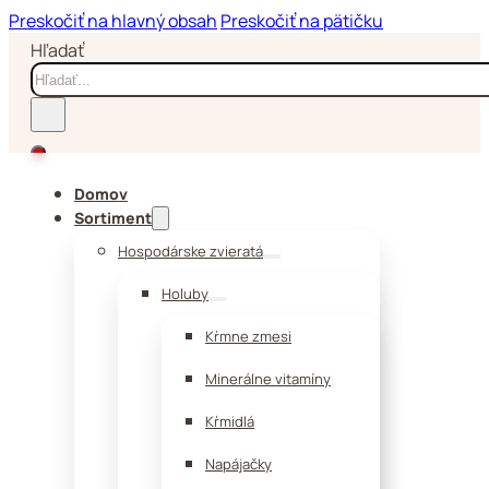
Preskočiť na hlavný obsah
Preskočiť na pätičku
Hľadať
Domov
Sortiment
Hospodárske zvieratá
Holuby
Kŕmne zmesi
Minerálne vitamíny
Kŕmidlá
Napájačky