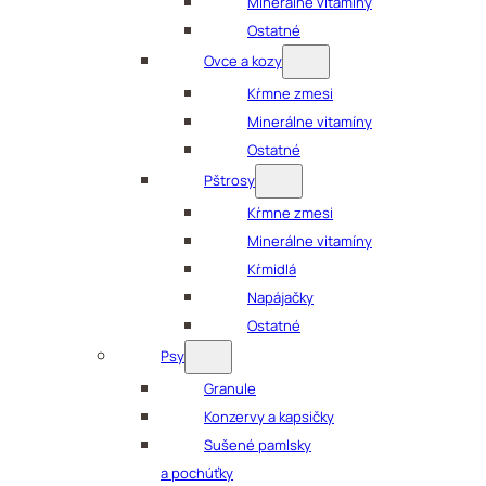
Minerálne vitamíny
Ostatné
Ovce a kozy
Kŕmne zmesi
Minerálne vitamíny
Ostatné
Pštrosy
Kŕmne zmesi
Minerálne vitamíny
Kŕmidlá
Napájačky
Ostatné
Psy
Granule
Konzervy a kapsičky
Sušené pamlsky
a pochúťky