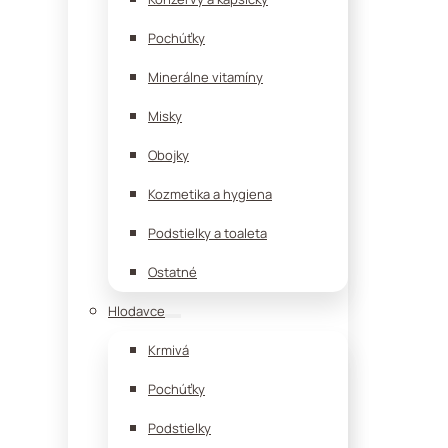
Pochúťky
Minerálne vitamíny
Misky
Obojky
Kozmetika a hygiena
Podstielky a toaleta
Ostatné
Hlodavce
Krmivá
Pochúťky
Podstielky