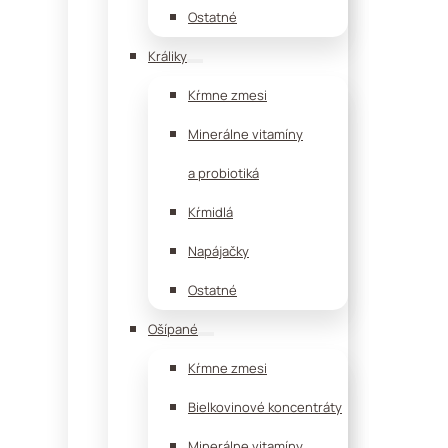
Ostatné
Králiky
Kŕmne zmesi
Minerálne vitamíny
a probiotiká
Kŕmidlá
Napájačky
Ostatné
Ošípané
Kŕmne zmesi
Bielkovinové koncentráty
Minerálne vitamíny