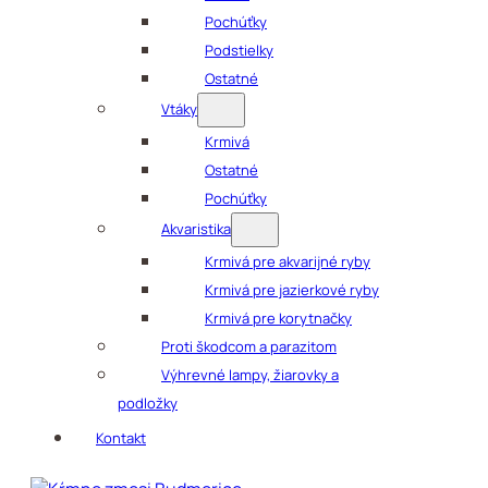
Pochúťky
Podstielky
Ostatné
Vtáky
Krmivá
Ostatné
Pochúťky
Akvaristika
Krmivá pre akvarijné ryby
Krmivá pre jazierkové ryby
Krmivá pre korytnačky
Proti škodcom a parazitom
Výhrevné lampy, žiarovky a
podložky
Kontakt