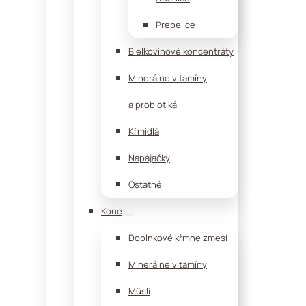
Prepelice
Bielkovinové koncentráty
Minerálne vitamíny
a probiotiká
Kŕmidlá
Napájačky
Ostatné
Kone
Doplnkové kŕmne zmesi
Minerálne vitamíny
Müsli