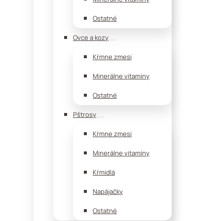
Ostatné
Ovce a kozy
Kŕmne zmesi
Minerálne vitamíny
Ostatné
Pštrosy
Kŕmne zmesi
Minerálne vitamíny
Kŕmidlá
Napájačky
Ostatné