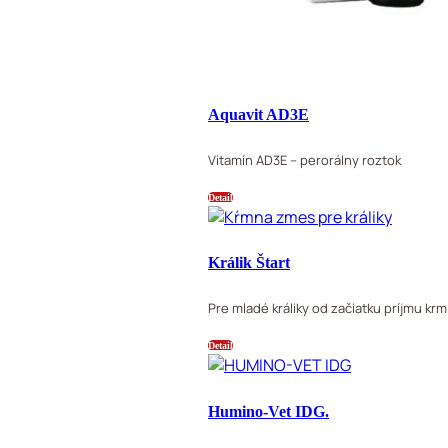
Aquavit AD3E
Vitamín AD3E – perorálny roztok
Detail
Králik Štart
Pre mladé králiky od začiatku príjmu kr
Detail
Humino-Vet IDG.