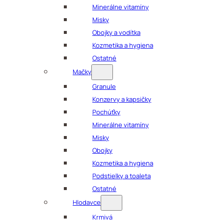
Minerálne vitamíny
Misky
Obojky a vodítka
Kozmetika a hygiena
Ostatné
Mačky
Granule
Konzervy a kapsičky
Pochúťky
Minerálne vitamíny
Misky
Obojky
Kozmetika a hygiena
Podstielky a toaleta
Ostatné
Hlodavce
Krmivá