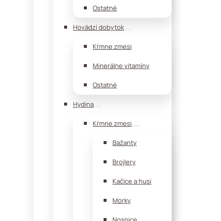
Ostatné
Hovädzí dobytok
Kŕmne zmesi
Minerálne vitamíny
Ostatné
Hydina
Kŕmne zmesi
Bažanty
Brojlery
Kačice a husi
Morky
Nosnice