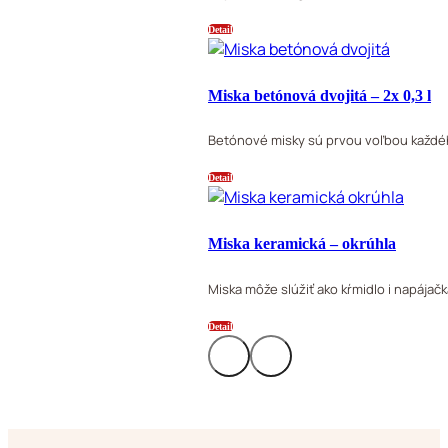
Detail
Miska betónová dvojitá – 2x 0,3 l
Betónové misky sú prvou voľbou každéh
Detail
Miska keramická – okrúhla
Miska môže slúžiť ako kŕmidlo i napájač
Detail