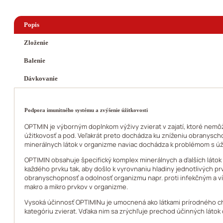
Popis
Zloženie
Balenie
Dávkovanie
Podpora imunitného systému a zvýšenie úžitkovosti
OPTMIN je výborným doplnkom výživy zvierat v zajatí, ktoré nemôž
úžitkovosť a pod. Veľakrát preto dochádza ku zníženiu obranysc
minerálnych látok v organizme naviac dochádza k problémom s úžit
OPTIMIN obsahuje špecifický komplex minerálnych a ďalších látok z
každého prvku tak, aby došlo k vyrovnaniu hladiny jednotlivých
obranyschopnosť a odolnosť organizmu napr. proti infekčným a ví
makro a mikro prvkov v organizme.
Vysoká účinnosť OPTIMINu je umocnená ako látkami prírodného cha
kategóriu zvierat. Vďaka nim sa zrýchľuje prechod účinných láto