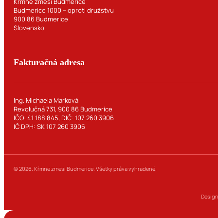
Kŕmne zmesi Budmerice
Budmerice 1000 – oproti družstvu
900 86 Budmerice
Slovensko
Fakturačná adresa
Ing. Michaela Marková
Revolučná 731, 900 86 Budmerice
IČO: 41 188 845, DIČ: 107 260 3906
IČ DPH: SK 107 260 3906
© 2026. Kŕmne zmesi Budmerice. Všetky práva vyhradené.
Design