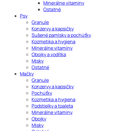
Minerálne vitamíny
Ostatné
Psy
Granule
Konzervy a kapsičky
Sušené pamlsky a pochúťky
Kozmetika a hygiena
Minerálne vitamíny
Obojky a vodítka
Misky
Ostatné
Mačky
Granule
Konzervy a kapsičky
Pochúťky
Kozmetika a hygiena
Podstielky a toaleta
Minerálne vitamíny
Obojky
Misky