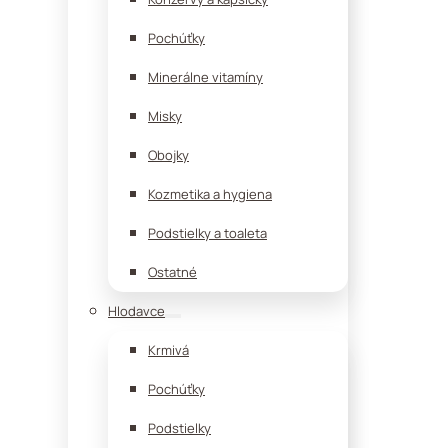
Pochúťky
Minerálne vitamíny
Misky
Obojky
Kozmetika a hygiena
Podstielky a toaleta
Ostatné
Hlodavce
Krmivá
Pochúťky
Podstielky