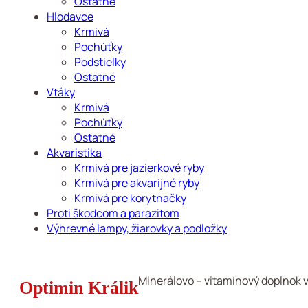
Ostatné
Hlodavce
Krmivá
Pochúťky
Podstielky
Ostatné
Vtáky
Krmivá
Pochúťky
Ostatné
Akvaristika
Krmivá pre jazierkové ryby
Krmivá pre akvarijné ryby
Krmivá pre korytnačky
Proti škodcom a parazitom
Výhrevné lampy, žiarovky a podložky
Minerálovo – vitamínový doplnok 
Optimin Králik