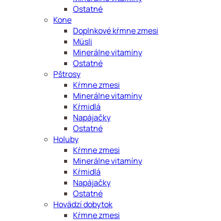
Ostatné
Kone
Doplnkové kŕmne zmesi
Müsli
Minerálne vitamíny
Ostatné
Pštrosy
Kŕmne zmesi
Minerálne vitamíny
Kŕmidlá
Napájačky
Ostatné
Holuby
Kŕmne zmesi
Minerálne vitamíny
Kŕmidlá
Napájačky
Ostatné
Hovädzí dobytok
Kŕmne zmesi