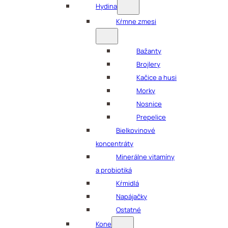
Hydina
Kŕmne zmesi
Bažanty
Brojlery
Kačice a husi
Morky
Nosnice
Prepelice
Bielkovinové
koncentráty
Minerálne vitamíny
a probiotiká
Kŕmidlá
Napájačky
Ostatné
Kone