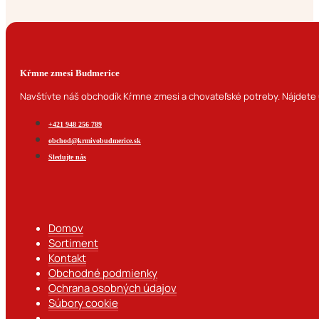
Kŕmne zmesi Budmerice
Navštívte náš obchodík Kŕmne zmesi a chovateľské potreby. Nájdete u
+421 948 256 789
obchod@krmivobudmerice.sk
Sledujte nás
Domov
Sortiment
Kontakt
Obchodné podmienky
Ochrana osobných údajov
Súbory cookie