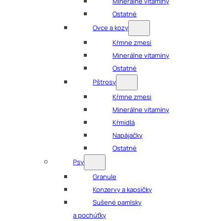
Minerálne vitamíny
Ostatné
Ovce a kozy
Kŕmne zmesi
Minerálne vitamíny
Ostatné
Pštrosy
Kŕmne zmesi
Minerálne vitamíny
Kŕmidlá
Napájačky
Ostatné
Psy
Granule
Konzervy a kapsičky
Sušené pamlsky
a pochúťky