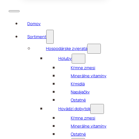
Domov
Sortiment
Hospodárske zvieratá
Holuby
Kŕmne zmesi
Minerálne vitamíny
Kŕmidlá
Napájačky
Ostatné
Hovädzí dobytok
Kŕmne zmesi
Minerálne vitamíny
Ostatné