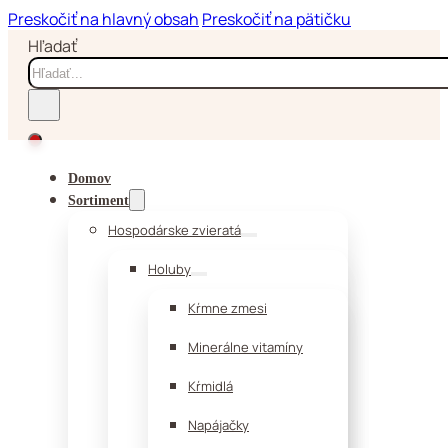
Preskočiť na hlavný obsah
Preskočiť na pätičku
Hľadať
Domov
Sortiment
Hospodárske zvieratá
Holuby
Kŕmne zmesi
Minerálne vitamíny
Kŕmidlá
Napájačky