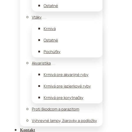
Ostatné
Vtáky
Krmivá
Ostatné
Pochúťky
Akvaristika
Krmivá pre akvarijné ryby
Krmivá pre jazierkové ryby
Krmivá pre korytnačky
Proti škodcom a parazitom
Výhrevné lampy, žiarovky a podložky
Kontakt