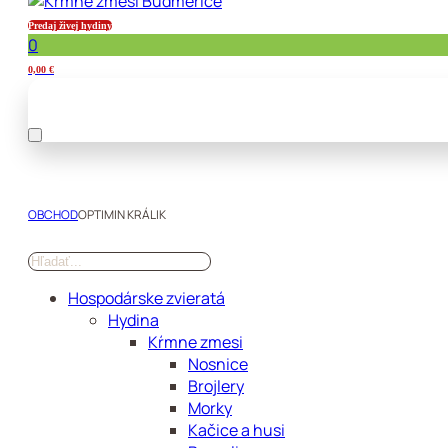
Predaj živej hydiny
0
0,00
€
OBCHOD
OPTIMIN KRÁLIK
Hospodárske zvieratá
Hydina
Kŕmne zmesi
Nosnice
Brojlery
Morky
Kačice a husi