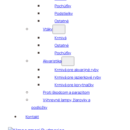
Pochúťky
Podstielky
Ostatné
Vtáky
Krmivá
Ostatné
Pochúťky
Akvaristika
Krmivá pre akvarijné ryby
Krmivá pre jazierkové ryby
Krmivá pre korytnačky
Proti škodcom a parazitom
Výhrevné lampy, žiarovky a
podložky
Kontakt