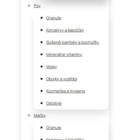
Psy
Granule
Konzervy a kapsičky
Sušené pamlsky a pochúťky
Minerálne vitamíny
Misky
Obojky a vodítka
Kozmetika a hygiena
Ostatné
Mačky
Granule
Konzervy a kapsičky