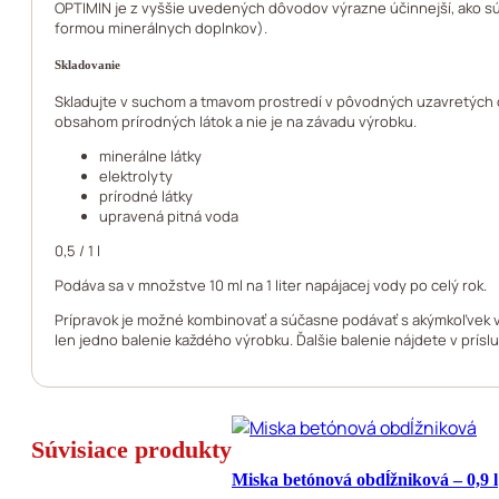
OPTIMIN je z vyššie uvedených dôvodov výrazne účinnejší, ako sú
formou minerálnych doplnkov).
Skladovanie
Skladujte v suchom a tmavom prostredí v pôvodných uzavretých o
obsahom prírodných látok a nie je na závadu výrobku.
minerálne látky
elektrolyty
prírodné látky
upravená pitná voda
0,5 / 1 l
Podáva sa v množstve 10 ml na 1 liter napájacej vody po celý rok.
Prípravok je možné kombinovať a súčasne podávať s akýmkoľvek v
len jedno balenie každého výrobku. Ďalšie balenie nájdete v príslu
Súvisiace produkty
Miska betónová obdĺžniková – 0,9 l