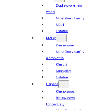
Doplnkové kŕmne
zmesi
Minerálne vitamíny
Müsli
Ostatné
Králiky
Kŕmne zmesi
Minerálne vitamíny
a probiotiká
Kŕmidlá
Napájačky
Ostatné
Ošípané
Kŕmne zmesi
Bielkovinové
koncentráty