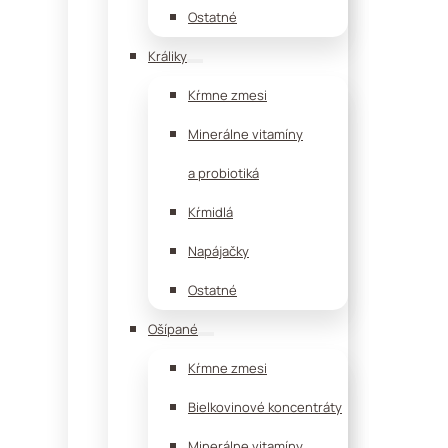
Ostatné
Králiky
Kŕmne zmesi
Minerálne vitamíny
a probiotiká
Kŕmidlá
Napájačky
Ostatné
Ošípané
Kŕmne zmesi
Bielkovinové koncentráty
Minerálne vitamíny