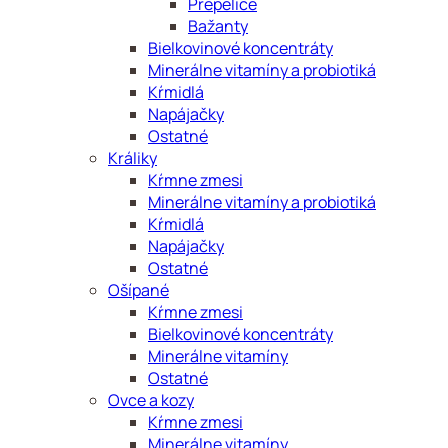
Prepelice
Bažanty
Bielkovinové koncentráty
Minerálne vitamíny a probiotiká
Kŕmidlá
Napájačky
Ostatné
Králiky
Kŕmne zmesi
Minerálne vitamíny a probiotiká
Kŕmidlá
Napájačky
Ostatné
Ošípané
Kŕmne zmesi
Bielkovinové koncentráty
Minerálne vitamíny
Ostatné
Ovce a kozy
Kŕmne zmesi
Minerálne vitamíny