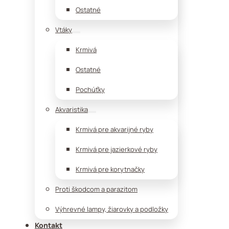
Ostatné
Vtáky
Krmivá
Ostatné
Pochúťky
Akvaristika
Krmivá pre akvarijné ryby
Krmivá pre jazierkové ryby
Krmivá pre korytnačky
Proti škodcom a parazitom
Výhrevné lampy, žiarovky a podložky
Kontakt