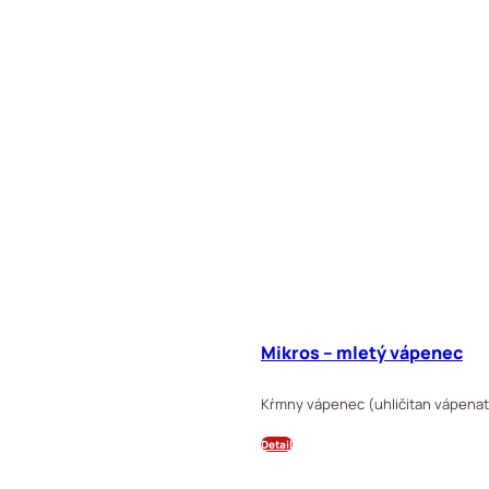
Mikros – mletý vápenec
Kŕmny vápenec (uhličitan vápenatý
Detail