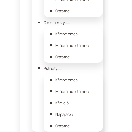
Ostatné
Ovce a kozy
Kŕmne zmesi
Minerálne vitamíny
Ostatné
Pštrosy
Kŕmne zmesi
Minerálne vitamíny
Kŕmidlá
Napájačky
Ostatné