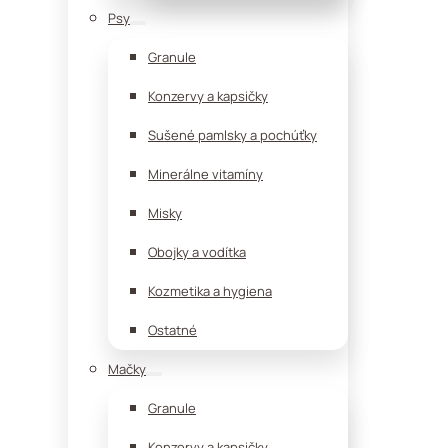
Psy
Granule
Konzervy a kapsičky
Sušené pamlsky a pochúťky
Minerálne vitamíny
Misky
Obojky a vodítka
Kozmetika a hygiena
Ostatné
Mačky
Granule
Konzervy a kapsičky