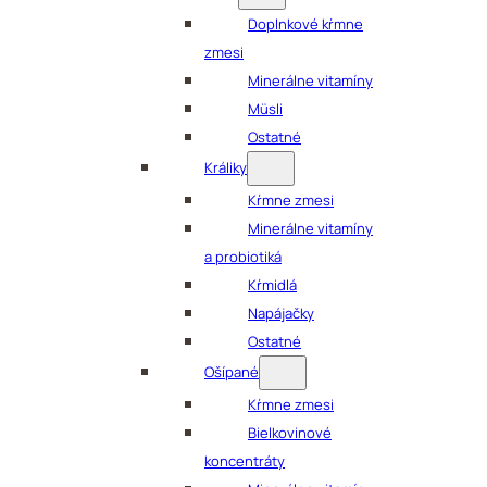
Doplnkové kŕmne
zmesi
Minerálne vitamíny
Müsli
Ostatné
Králiky
Kŕmne zmesi
Minerálne vitamíny
a probiotiká
Kŕmidlá
Napájačky
Ostatné
Ošípané
Kŕmne zmesi
Bielkovinové
koncentráty