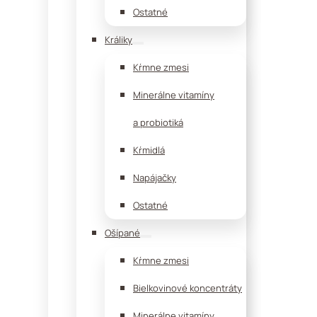
Ostatné
Králiky
Kŕmne zmesi
Minerálne vitamíny
a probiotiká
Kŕmidlá
Napájačky
Ostatné
Ošípané
Kŕmne zmesi
Bielkovinové koncentráty
Minerálne vitamíny