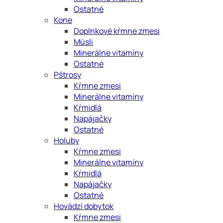
Ostatné
Kone
Doplnkové kŕmne zmesi
Müsli
Minerálne vitamíny
Ostatné
Pštrosy
Kŕmne zmesi
Minerálne vitamíny
Kŕmidlá
Napájačky
Ostatné
Holuby
Kŕmne zmesi
Minerálne vitamíny
Kŕmidlá
Napájačky
Ostatné
Hovädzí dobytok
Kŕmne zmesi