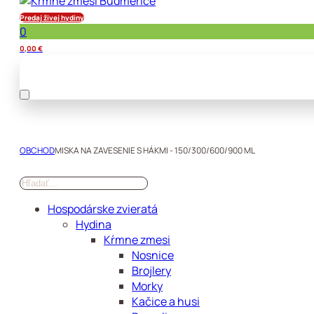
Predaj živej hydiny
0
0,00
€
OBCHOD
MISKA NA ZAVESENIE S HÁKMI - 150/300/600/900 ML
Hospodárske zvieratá
Hydina
Kŕmne zmesi
Nosnice
Brojlery
Morky
Kačice a husi