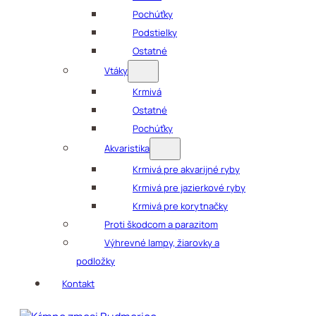
Pochúťky
Podstielky
Ostatné
Vtáky
Krmivá
Ostatné
Pochúťky
Akvaristika
Krmivá pre akvarijné ryby
Krmivá pre jazierkové ryby
Krmivá pre korytnačky
Proti škodcom a parazitom
Výhrevné lampy, žiarovky a
podložky
Kontakt