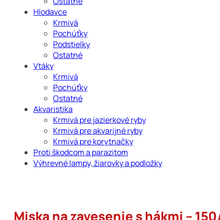
Ostatné
Hlodavce
Krmivá
Pochúťky
Podstielky
Ostatné
Vtáky
Krmivá
Pochúťky
Ostatné
Akvaristika
Krmivá pre jazierkové ryby
Krmivá pre akvarijné ryby
Krmivá pre korytnačky
Proti škodcom a parazitom
Výhrevné lampy, žiarovky a podložky
Miska na zavesenie s hákmi – 1