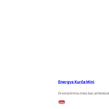
Energys Kurča Mini
Drvená kŕmna zmes bez antikokcid
Detail