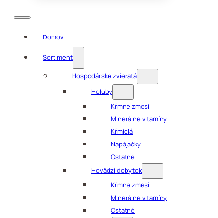
Domov
Sortiment
Hospodárske zvieratá
Holuby
Kŕmne zmesi
Minerálne vitamíny
Kŕmidlá
Napájačky
Ostatné
Hovädzí dobytok
Kŕmne zmesi
Minerálne vitamíny
Ostatné