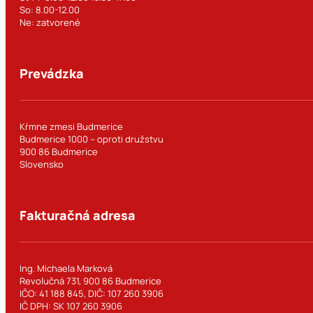
So: 8.00-12.00
Ne: zatvorené
Prevádzka
Kŕmne zmesi Budmerice
Budmerice 1000 – oproti družstvu
900 86 Budmerice
Slovensko
Fakturačná adresa
Ing. Michaela Marková
Revolučná 731, 900 86 Budmerice
IČO: 41 188 845, DIČ: 107 260 3906
IČ DPH: SK 107 260 3906