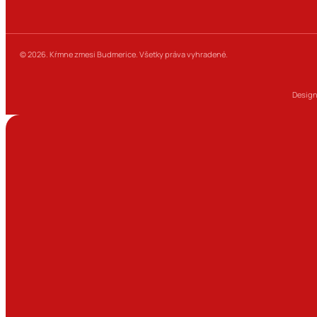
© 2026. Kŕmne zmesi Budmerice. Všetky práva vyhradené.
Design