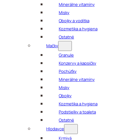
Minerálne vitamíny
Misky
Obojky a vodítka
Kozmetika a hygiena
Ostatné
Mačky
Granule
Konzervy a kapsičky
Pochúťky
Minerálne vitamíny
Misky
Obojky
Kozmetika a hygiena
Podstielky a toaleta
Ostatné
Hlodavce
Krmivá