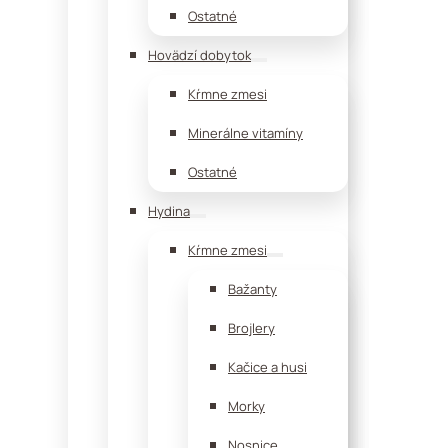
Ostatné
Hovädzí dobytok
Kŕmne zmesi
Minerálne vitamíny
Ostatné
Hydina
Kŕmne zmesi
Bažanty
Brojlery
Kačice a husi
Morky
Nosnice