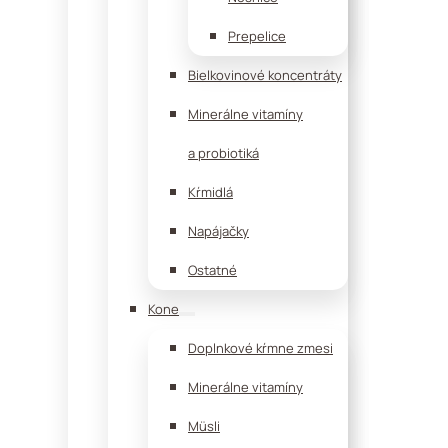
Prepelice
Bielkovinové koncentráty
Minerálne vitamíny
a probiotiká
Kŕmidlá
Napájačky
Ostatné
Kone
Doplnkové kŕmne zmesi
Minerálne vitamíny
Müsli