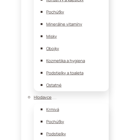
Pochúťky
Minerálne vitamíny
Misky
Obojky
Kozmetika a hygiena
Podstielky a toaleta
Ostatné
Hlodavce
Krmivá
Pochúťky
Podstielky