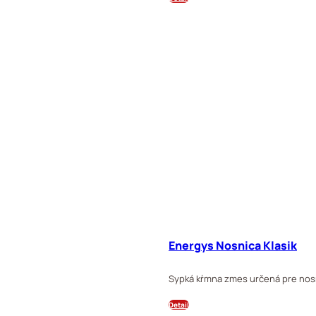
Energys Nosnica Klasik
Sypká kŕmna zmes určená pre nosn
Detail