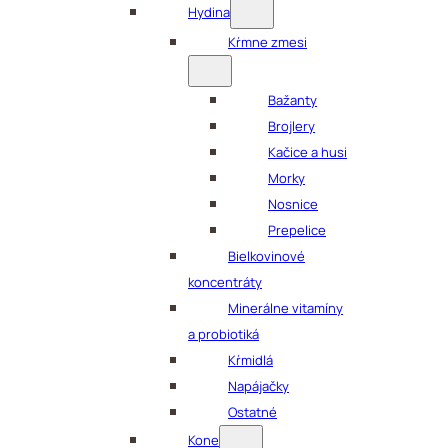
Hydina
Kŕmne zmesi
Bažanty
Brojlery
Kačice a husi
Morky
Nosnice
Prepelice
Bielkovinové
koncentráty
Minerálne vitamíny
a probiotiká
Kŕmidlá
Napájačky
Ostatné
Kone