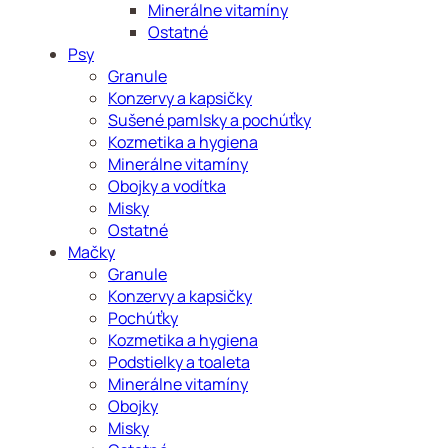
Minerálne vitamíny
Ostatné
Psy
Granule
Konzervy a kapsičky
Sušené pamlsky a pochúťky
Kozmetika a hygiena
Minerálne vitamíny
Obojky a vodítka
Misky
Ostatné
Mačky
Granule
Konzervy a kapsičky
Pochúťky
Kozmetika a hygiena
Podstielky a toaleta
Minerálne vitamíny
Obojky
Misky