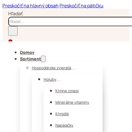
Preskočiť na hlavný obsah
Preskočiť na pätičku
Hľadať
Domov
Sortiment
Hospodárske zvieratá
Holuby
Kŕmne zmesi
Minerálne vitamíny
Kŕmidlá
Napájačky