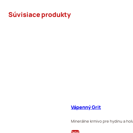
Súvisiace produkty
Vápenný Grit
Minerálne krmivo pre hydinu a holu
Detail