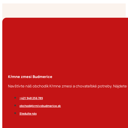
Kŕmne zmesi Budmerice
Navštívte náš obchodík Kŕmne zmesi a chovateľské potreby. Nájdete u
+421 948 256 789
obchod@krmivobudmerice.sk
Sledujte nás