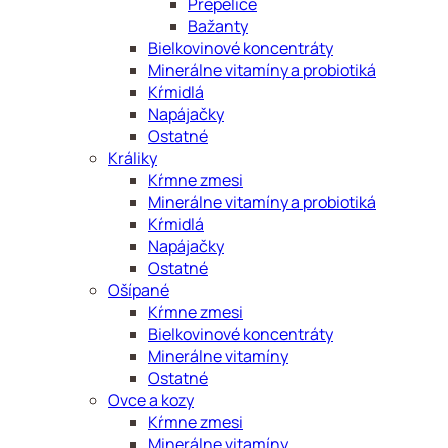
Prepelice
Bažanty
Bielkovinové koncentráty
Minerálne vitamíny a probiotiká
Kŕmidlá
Napájačky
Ostatné
Králiky
Kŕmne zmesi
Minerálne vitamíny a probiotiká
Kŕmidlá
Napájačky
Ostatné
Ošípané
Kŕmne zmesi
Bielkovinové koncentráty
Minerálne vitamíny
Ostatné
Ovce a kozy
Kŕmne zmesi
Minerálne vitamíny