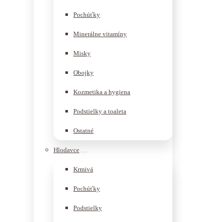
Pochúťky
Minerálne vitamíny
Misky
Obojky
Kozmetika a hygiena
Podstielky a toaleta
Ostatné
Hlodavce
Krmivá
Pochúťky
Podstielky