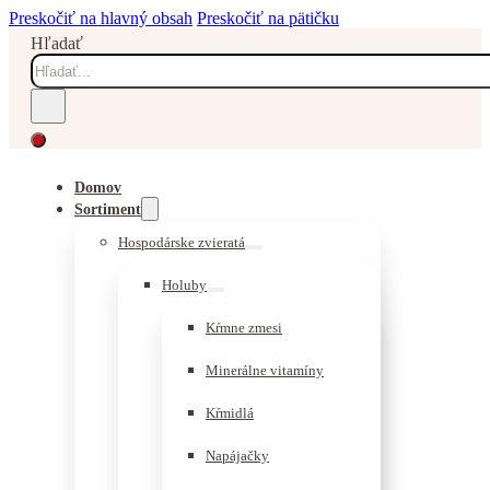
Preskočiť na hlavný obsah
Preskočiť na pätičku
Hľadať
Domov
Sortiment
Hospodárske zvieratá
Holuby
Kŕmne zmesi
Minerálne vitamíny
Kŕmidlá
Napájačky