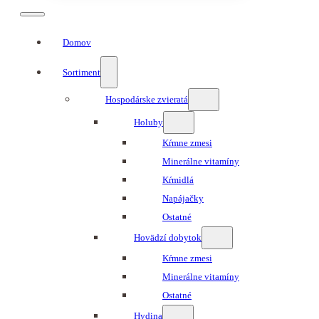
Domov
Sortiment
Hospodárske zvieratá
Holuby
Kŕmne zmesi
Minerálne vitamíny
Kŕmidlá
Napájačky
Ostatné
Hovädzí dobytok
Kŕmne zmesi
Minerálne vitamíny
Ostatné
Hydina