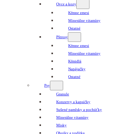
Ovce a kozy
Kŕmne zmesi
Minerálne vitamíny
Ostatné
Pštrosy
Kŕmne zmesi
Minerálne vitamíny
Kŕmidlá
Napájačky
Ostatné
Psy
Granule
Konzervy a kapsičky
Sušené pamlsky a pochúťky
Minerálne vitamíny
Misky
Obojky a vodítka