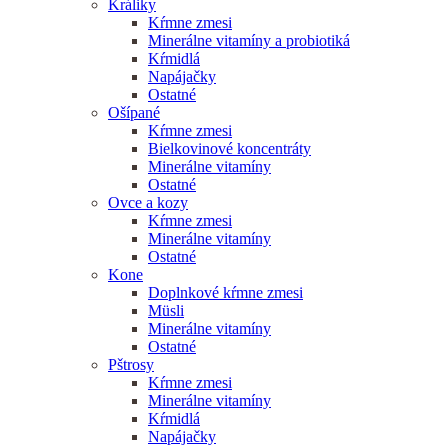
Králiky
Kŕmne zmesi
Minerálne vitamíny a probiotiká
Kŕmidlá
Napájačky
Ostatné
Ošípané
Kŕmne zmesi
Bielkovinové koncentráty
Minerálne vitamíny
Ostatné
Ovce a kozy
Kŕmne zmesi
Minerálne vitamíny
Ostatné
Kone
Doplnkové kŕmne zmesi
Müsli
Minerálne vitamíny
Ostatné
Pštrosy
Kŕmne zmesi
Minerálne vitamíny
Kŕmidlá
Napájačky