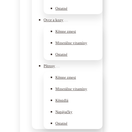
Ostatné
Ovce a kozy
Kŕmne zmesi
Minerálne vitamíny
Ostatné
Pštrosy
Kŕmne zmesi
Minerálne vitamíny
Kŕmidlá
Napájačky
Ostatné