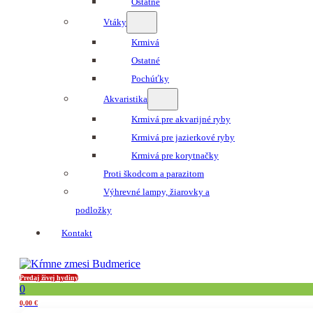
Ostatné
Vtáky
Krmivá
Ostatné
Pochúťky
Akvaristika
Krmivá pre akvarijné ryby
Krmivá pre jazierkové ryby
Krmivá pre korytnačky
Proti škodcom a parazitom
Výhrevné lampy, žiarovky a
podložky
Kontakt
Predaj živej hydiny
0
0,00
€