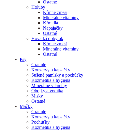
Ostatné
Holuby
Kŕmne zmesi
Minerálne vitamíny
Kŕmidlá
Napájačky
Ostatné
Hovädzí dobytok
Kŕmne zmesi
Minerálne vitamíny
Ostatné
Psy
Granule
Konzervy a kapsičky
Sušené pamlsky a pochúťky
Kozmetika a hygiena
Minerálne vitamíny
Obojky a vodítka
Misky
Ostatné
Mačky
Granule
Konzervy a kapsičky
Pochúťky
Kozmetika a hygiena