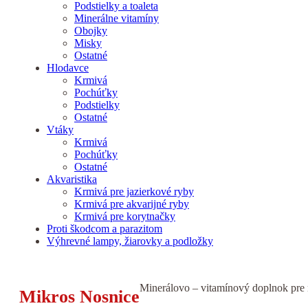
Podstielky a toaleta
Minerálne vitamíny
Obojky
Misky
Ostatné
Hlodavce
Krmivá
Pochúťky
Podstielky
Ostatné
Vtáky
Krmivá
Pochúťky
Ostatné
Akvaristika
Krmivá pre jazierkové ryby
Krmivá pre akvarijné ryby
Krmivá pre korytnačky
Proti škodcom a parazitom
Výhrevné lampy, žiarovky a podložky
Minerálovo – vitamínový doplnok pre 
Mikros Nosnice