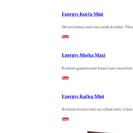
Energys Kurča Mini
Drvená kŕmna zmes bez antikokcidika. Vho
Detail
Energys Morka Maxi
Kvalitné granulované krmivo pre záverečnú
Detail
Energys Kačica Mini
Kvalitná drvená zmes na výkrm kačíc a husí
Detail