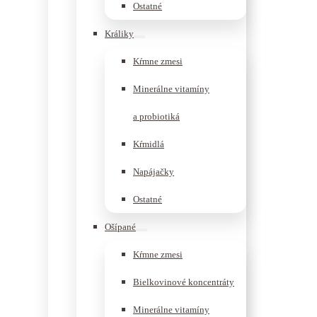
Ostatné
Králiky
Kŕmne zmesi
Minerálne vitamíny
a probiotiká
Kŕmidlá
Napájačky
Ostatné
Ošípané
Kŕmne zmesi
Bielkovinové koncentráty
Minerálne vitamíny