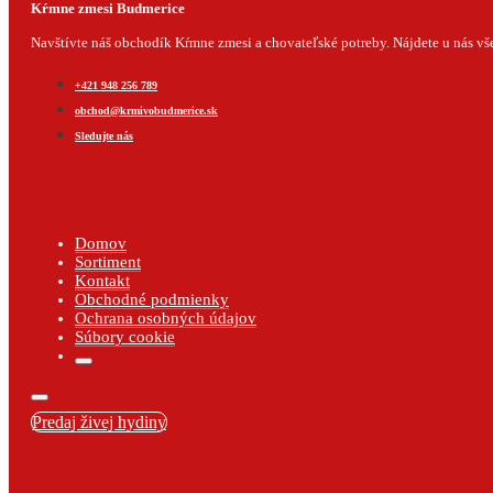
Kŕmne zmesi Budmerice
Navštívte náš obchodík Kŕmne zmesi a chovateľské potreby. Nájdete u nás všet
+421 948 256 789
obchod@krmivobudmerice.sk
Sledujte nás
Domov
Sortiment
Kontakt
Obchodné podmienky
Ochrana osobných údajov
Súbory cookie
Predaj živej hydiny