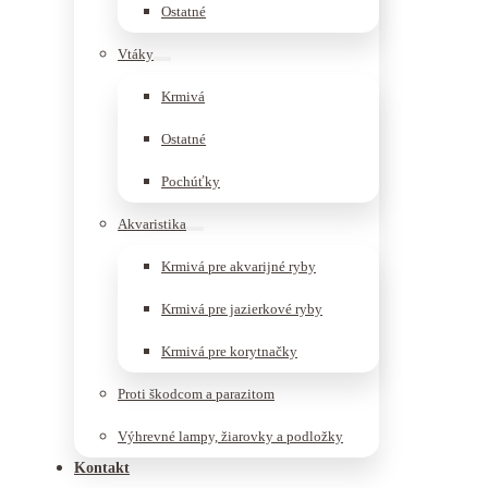
Ostatné
Vtáky
Krmivá
Ostatné
Pochúťky
Akvaristika
Krmivá pre akvarijné ryby
Krmivá pre jazierkové ryby
Krmivá pre korytnačky
Proti škodcom a parazitom
Výhrevné lampy, žiarovky a podložky
Kontakt