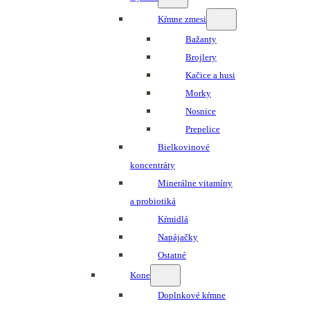
Kŕmne zmesi
Bažanty
Brojlery
Kačice a husi
Morky
Nosnice
Prepelice
Bielkovinové
koncentráty
Minerálne vitamíny
a probiotiká
Kŕmidlá
Napájačky
Ostatné
Kone
Doplnkové kŕmne