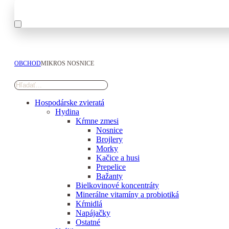
OBCHOD
MIKROS NOSNICE
Hospodárske zvieratá
Hydina
Kŕmne zmesi
Nosnice
Brojlery
Morky
Kačice a husi
Prepelice
Bažanty
Bielkovinové koncentráty
Minerálne vitamíny a probiotiká
Kŕmidlá
Napájačky
Ostatné