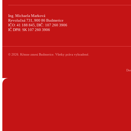
Ing. Michaela Marková
Revolučná 731, 900 86 Budmerice
IČO: 41 188 845, DIČ: 107 260 3906
IČ DPH: SK 107 260 3906
© 2026. Kŕmne zmesi Budmerice. Všetky práva vyhradené.
De