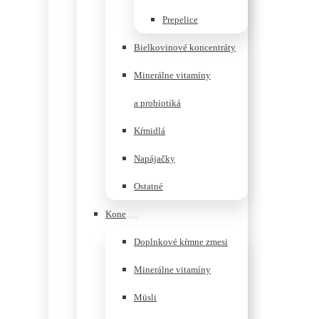
Prepelice
Bielkovinové koncentráty
Minerálne vitamíny
a probiotiká
Kŕmidlá
Napájačky
Ostatné
Kone
Doplnkové kŕmne zmesi
Minerálne vitamíny
Müsli