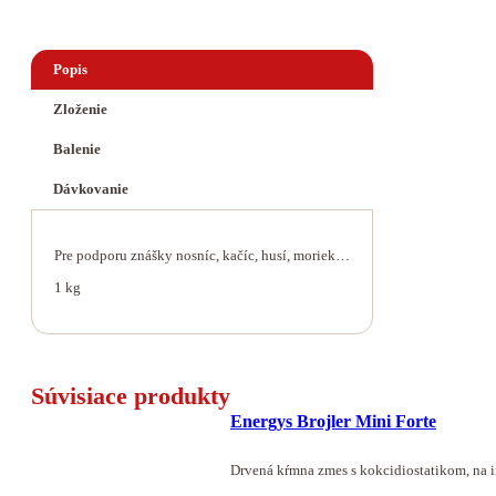
Popis
Zloženie
Balenie
Dávkovanie
Pre podporu znášky nosníc, kačíc, husí, moriek…
1 kg
Súvisiace produkty
Energys Brojler Mini Forte
Drvená kŕmna zmes s kokcidiostatikom, na 