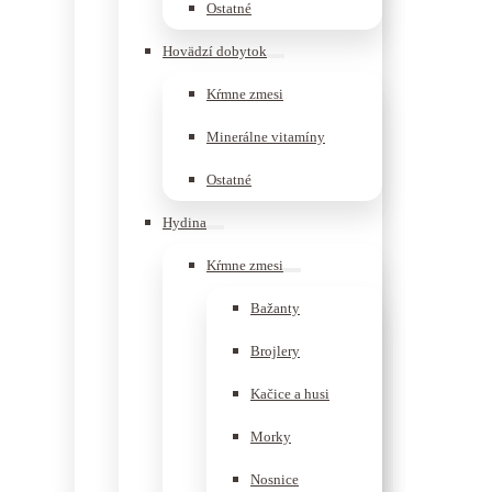
Ostatné
Hovädzí dobytok
Kŕmne zmesi
Minerálne vitamíny
Ostatné
Hydina
Kŕmne zmesi
Bažanty
Brojlery
Kačice a husi
Morky
Nosnice