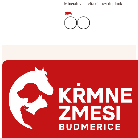
Minerálovo – vitamínový doplnok
Detail