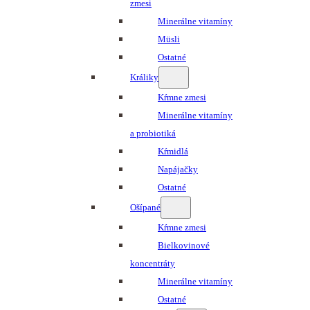
zmesi
Minerálne vitamíny
Müsli
Ostatné
Králiky
Kŕmne zmesi
Minerálne vitamíny
a probiotiká
Kŕmidlá
Napájačky
Ostatné
Ošípané
Kŕmne zmesi
Bielkovinové
koncentráty
Minerálne vitamíny
Ostatné