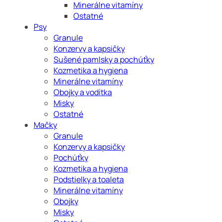
Minerálne vitamíny
Ostatné
Psy
Granule
Konzervy a kapsičky
Sušené pamlsky a pochúťky
Kozmetika a hygiena
Minerálne vitamíny
Obojky a vodítka
Misky
Ostatné
Mačky
Granule
Konzervy a kapsičky
Pochúťky
Kozmetika a hygiena
Podstielky a toaleta
Minerálne vitamíny
Obojky
Misky