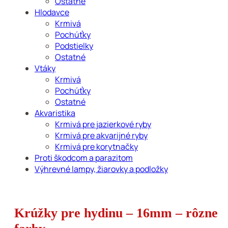
Ostatné
Hlodavce
Krmivá
Pochúťky
Podstielky
Ostatné
Vtáky
Krmivá
Pochúťky
Ostatné
Akvaristika
Krmivá pre jazierkové ryby
Krmivá pre akvarijné ryby
Krmivá pre korytnačky
Proti škodcom a parazitom
Výhrevné lampy, žiarovky a podložky
Krúžky pre hydinu – 16mm – rôzne