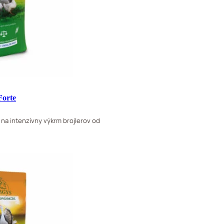
Forte
a intenzívny výkrm brojlerov od