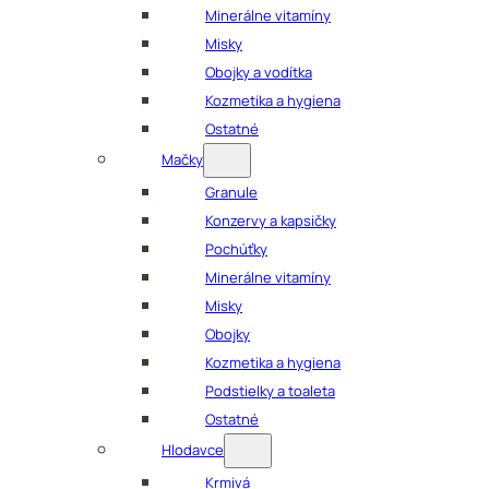
Minerálne vitamíny
Misky
Obojky a vodítka
Kozmetika a hygiena
Ostatné
Mačky
Granule
Konzervy a kapsičky
Pochúťky
Minerálne vitamíny
Misky
Obojky
Kozmetika a hygiena
Podstielky a toaleta
Ostatné
Hlodavce
Krmivá