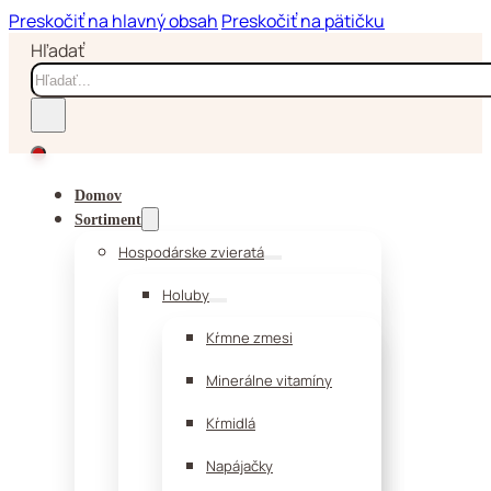
Preskočiť na hlavný obsah
Preskočiť na pätičku
Hľadať
Domov
Sortiment
Hospodárske zvieratá
Holuby
Kŕmne zmesi
Minerálne vitamíny
Kŕmidlá
Napájačky