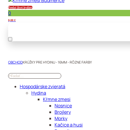
Predaj živej hydiny
0
0,00
€
OBCHOD
KRÚŽKY PRE HYDINU - 16MM - RÔZNE FARBY
Hospodárske zvieratá
Hydina
Kŕmne zmesi
Nosnice
Brojlery
Morky
Kačice a husi