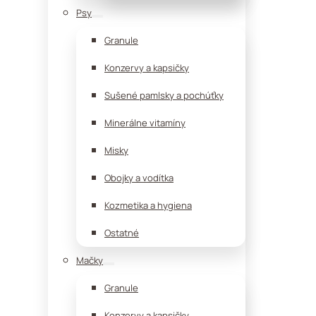
Psy
Granule
Konzervy a kapsičky
Sušené pamlsky a pochúťky
Minerálne vitamíny
Misky
Obojky a vodítka
Kozmetika a hygiena
Ostatné
Mačky
Granule
Konzervy a kapsičky