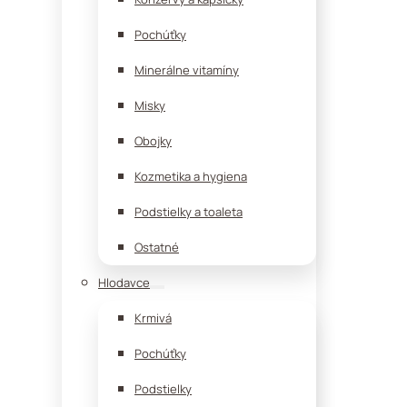
Pochúťky
Minerálne vitamíny
Misky
Obojky
Kozmetika a hygiena
Podstielky a toaleta
Ostatné
Hlodavce
Krmivá
Pochúťky
Podstielky