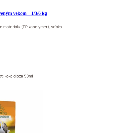
rveným vekom – 1/3/6 kg
 materiálu (PP kopolymér), vďaka
oti kokcidióze 50ml