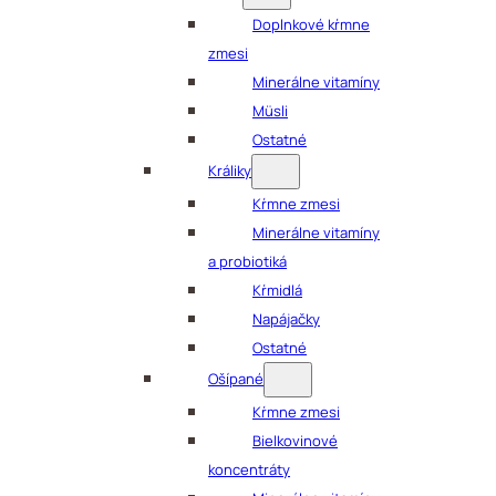
Doplnkové kŕmne
zmesi
Minerálne vitamíny
Müsli
Ostatné
Králiky
Kŕmne zmesi
Minerálne vitamíny
a probiotiká
Kŕmidlá
Napájačky
Ostatné
Ošípané
Kŕmne zmesi
Bielkovinové
koncentráty