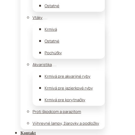
Ostatné
Vtáky
Krmivá
Ostatné
Pochúťky
Akvaristika
Krmivá pre akvarijné ryby
Krmivá pre jazierkové ryby
Krmivá pre korytnačky
Proti škodcom a parazitom
Výhrevné lampy, žiarovky a podložky
Kontakt