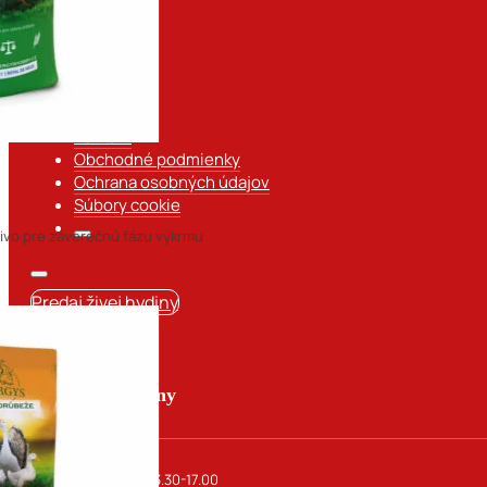
Domov
Sortiment
Kontakt
Obchodné podmienky
Ochrana osobných údajov
Súbory cookie
ivo pre záverečnú fázu výkrmu
Predaj živej hydiny
Otváracie hodiny
Po-Ut: 9.00-12.00 13.30-17.00