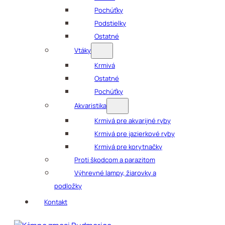
Pochúťky
Podstielky
Ostatné
Vtáky
Krmivá
Ostatné
Pochúťky
Akvaristika
Krmivá pre akvarijné ryby
Krmivá pre jazierkové ryby
Krmivá pre korytnačky
Proti škodcom a parazitom
Výhrevné lampy, žiarovky a
podložky
Kontakt