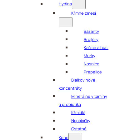
Hydina
Kŕmne zmesi
Bažanty
Brojlery
Kačice a husi
Morky
Nosnice
Prepelice
Bielkovinové
koncentráty
Minerálne vitamíny
a probiotiká
Kŕmidlá
Napájačky
Ostatné
Kone