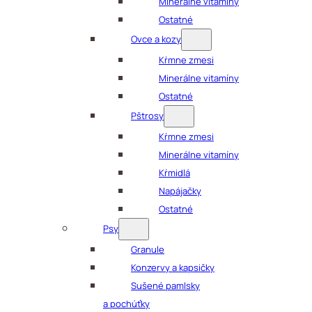
Minerálne vitamíny
Ostatné
Ovce a kozy
Kŕmne zmesi
Minerálne vitamíny
Ostatné
Pštrosy
Kŕmne zmesi
Minerálne vitamíny
Kŕmidlá
Napájačky
Ostatné
Psy
Granule
Konzervy a kapsičky
Sušené pamlsky
a pochúťky