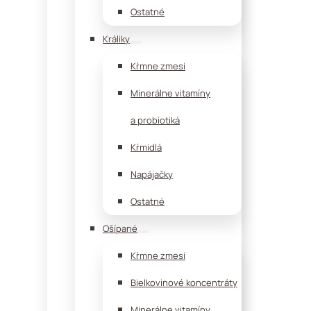
Ostatné
Králiky
Kŕmne zmesi
Minerálne vitamíny
a probiotiká
Kŕmidlá
Napájačky
Ostatné
Ošípané
Kŕmne zmesi
Bielkovinové koncentráty
Minerálne vitamíny