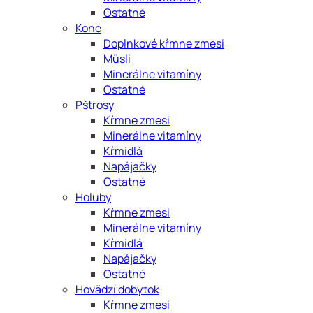
Ostatné
Kone
Doplnkové kŕmne zmesi
Müsli
Minerálne vitamíny
Ostatné
Pštrosy
Kŕmne zmesi
Minerálne vitamíny
Kŕmidlá
Napájačky
Ostatné
Holuby
Kŕmne zmesi
Minerálne vitamíny
Kŕmidlá
Napájačky
Ostatné
Hovädzí dobytok
Kŕmne zmesi