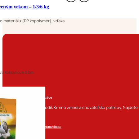
rveným vekom – 1/3/6 kg
 materiálu (PP kopolymér), vďaka
oti kokcidióze 50ml
Kŕmne zmesi Budmerice
Navštívte náš obchodík Kŕmne zmesi a chovateľské potreby. Nájdete u
+421 948 256 789
obchod@krmivobudmerice.sk
Sledujte nás