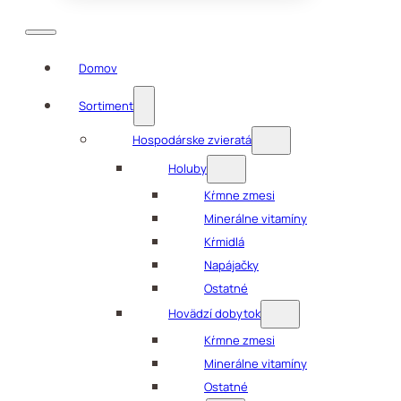
Domov
Sortiment
Hospodárske zvieratá
Holuby
Kŕmne zmesi
Minerálne vitamíny
Kŕmidlá
Napájačky
Ostatné
Hovädzí dobytok
Kŕmne zmesi
Minerálne vitamíny
Ostatné