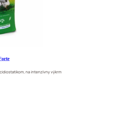
Forte
idiostatikom, na intenzívny výkrm