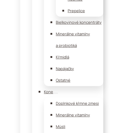
Prepelice
Bielkovinové koncentráty
Minerálne vitamíny
a probiotiká
Kŕmidlá
Napájačky
Ostatné
Kone
Doplnkové kŕmne zmesi
Minerálne vitamíny
Müsli