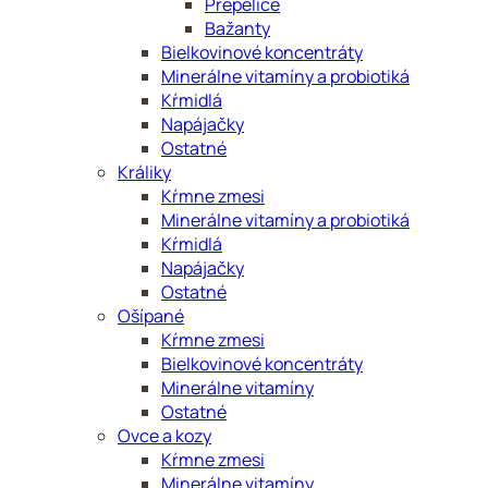
Prepelice
Bažanty
Bielkovinové koncentráty
Minerálne vitamíny a probiotiká
Kŕmidlá
Napájačky
Ostatné
Králiky
Kŕmne zmesi
Minerálne vitamíny a probiotiká
Kŕmidlá
Napájačky
Ostatné
Ošípané
Kŕmne zmesi
Bielkovinové koncentráty
Minerálne vitamíny
Ostatné
Ovce a kozy
Kŕmne zmesi
Minerálne vitamíny