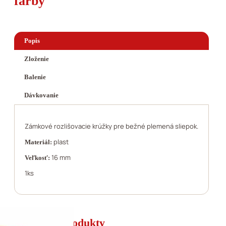
farby
Popis
Zloženie
Balenie
Dávkovanie
Zámkové rozlišovacie krúžky pre bežné plemená sliepok.
plast
Materiál:
16 mm
Veľkosť:
1ks
Súvisiace produkty