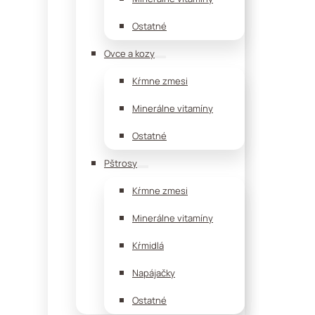
Ostatné
Ovce a kozy
Kŕmne zmesi
Minerálne vitamíny
Ostatné
Pštrosy
Kŕmne zmesi
Minerálne vitamíny
Kŕmidlá
Napájačky
Ostatné