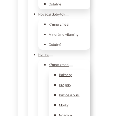
Ostatné
Hovädzí dobytok
Kŕmne zmesi
Minerálne vitamíny
Ostatné
Hydina
Kŕmne zmesi
Bažanty
Brojlery
Kačice a husi
Morky
Nosnice