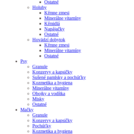
Ostatné
Holuby
Kŕmne zmesi
Minerálne vitamíny
Kŕmidlá
Napájačky
Ostatné
Hovädzí dobytok
Kŕmne zmesi
Minerálne vitamíny
Ostatné
Psy
Granule
Konzervy a kapsičky
Sušené pamlsky a pochúťky
Kozmetika a hygiena
Minerálne vitamíny
Obojky a vodítka
Misky
Ostatné
Mačky
Granule
Konzervy a kapsičky
Pochúťky
Kozmetika a hygiena