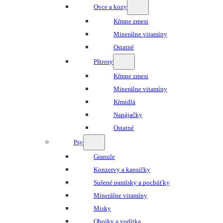
Ovce a kozy
Kŕmne zmesi
Minerálne vitamíny
Ostatné
Pštrosy
Kŕmne zmesi
Minerálne vitamíny
Kŕmidlá
Napájačky
Ostatné
Psy
Granule
Konzervy a kapsičky
Sušené pamlsky a pochúťky
Minerálne vitamíny
Misky
Obojky a vodítka