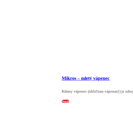
Mikros – mletý vápenec
Kŕmny vápenec (uhličitan vápenatý) je zdro
Detail