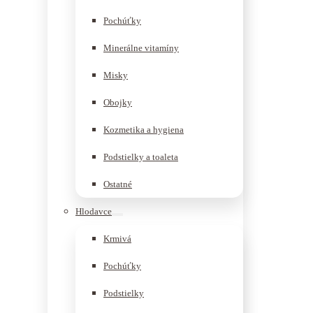
Pochúťky
Minerálne vitamíny
Misky
Obojky
Kozmetika a hygiena
Podstielky a toaleta
Ostatné
Hlodavce
Krmivá
Pochúťky
Podstielky