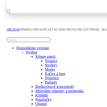
OBCHOD
KŔMIDLO PRE KURČATÁ SO SKRUTKOVACÍM UZÁVEROM - 1KG
Hospodárske zvieratá
Hydina
Kŕmne zmesi
Nosnice
Brojlery
Morky
Kačice a husi
Prepelice
Bažanty
Bielkovinové koncentráty
Minerálne vitamíny a probiotiká
Kŕmidlá
Napájačky
Ostatné