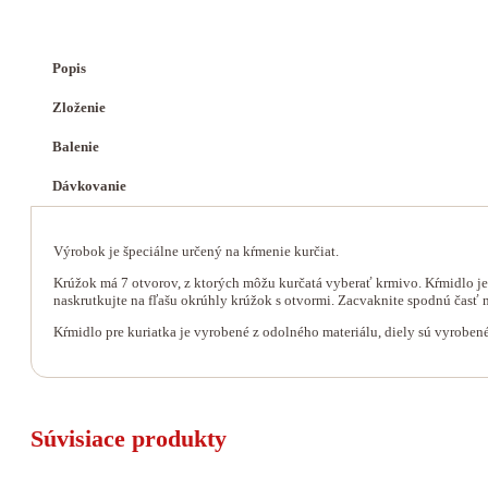
Popis
Zloženie
Balenie
Dávkovanie
Výrobok je špeciálne určený na kŕmenie kurčiat.
Krúžok má 7 otvorov, z ktorých môžu kurčatá vyberať krmivo. Kŕmidlo je 
naskrutkujte na fľašu okrúhly krúžok s otvormi. Zacvaknite spodnú časť 
Kŕmidlo pre kuriatka je vyrobené z odolného materiálu, diely sú vyrobené
Súvisiace produkty