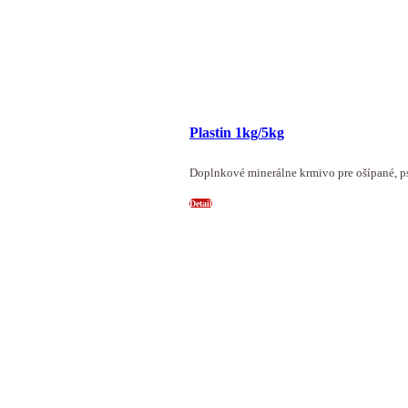
Plastin 1kg/5kg
Doplnkové minerálne krmivo pre ošípané, p
Detail