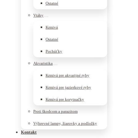
Ostatné
Vtáky
Krmivá
Ostatné
Pochúťky
Akvaristika
Krmivá pre akvarijné ryby
Krmivá pre jazierkové ryby
Krmivá pre korytnačky
Proti škodcom a parazitom
Výhrevné lampy, žiarovky a podložky
Kontakt