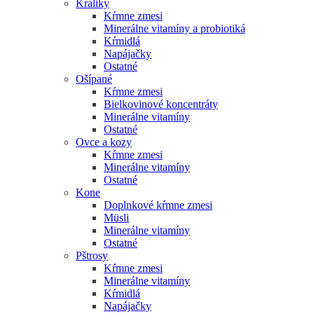
Králiky
Kŕmne zmesi
Minerálne vitamíny a probiotiká
Kŕmidlá
Napájačky
Ostatné
Ošípané
Kŕmne zmesi
Bielkovinové koncentráty
Minerálne vitamíny
Ostatné
Ovce a kozy
Kŕmne zmesi
Minerálne vitamíny
Ostatné
Kone
Doplnkové kŕmne zmesi
Müsli
Minerálne vitamíny
Ostatné
Pštrosy
Kŕmne zmesi
Minerálne vitamíny
Kŕmidlá
Napájačky