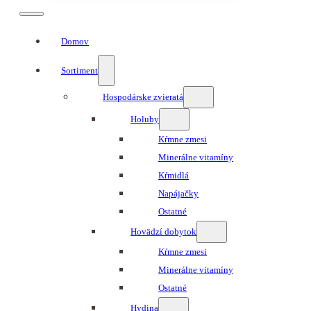
Domov
Sortiment
Hospodárske zvieratá
Holuby
Kŕmne zmesi
Minerálne vitamíny
Kŕmidlá
Napájačky
Ostatné
Hovädzí dobytok
Kŕmne zmesi
Minerálne vitamíny
Ostatné
Hydina