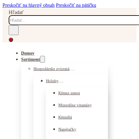
Preskočiť na hlavný obsah
Preskočiť na pätičku
Hľadať
Domov
Sortiment
Hospodárske zvieratá
Holuby
Kŕmne zmesi
Minerálne vitamíny
Kŕmidlá
Napájačky