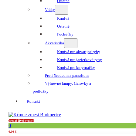
Ostatné
Vtáky
Krmivá
Ostatné
Pochúťky
Akvaristika
Krmivá pre akvarijné ryby
Krmivá pre jazierkové ryby
Krmivá pre korytnačky
Proti škodcom a parazitom
Výhrevné lampy, žiarovky a
podložky
Kontakt
Predaj živej hydiny
0
0,00
€