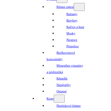
Kŕmne zmesi
Bažanty
Brojlery
Kačice a husi
Morky
Nosnice
Prepelice
Bielkovinové
koncentráty
Minerálne vitamíny
a probiotiká
Kŕmidlá
Napájačky
Ostatné
Kone
Doplnkové kŕmne