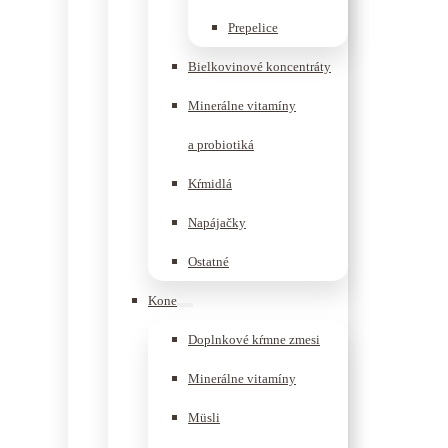
Prepelice
Bielkovinové koncentráty
Minerálne vitamíny
a probiotiká
Kŕmidlá
Napájačky
Ostatné
Kone
Doplnkové kŕmne zmesi
Minerálne vitamíny
Müsli