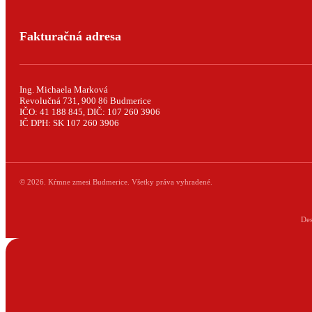
Fakturačná adresa
Ing. Michaela Marková
Revolučná 731, 900 86 Budmerice
IČO: 41 188 845, DIČ: 107 260 3906
IČ DPH: SK 107 260 3906
© 2026. Kŕmne zmesi Budmerice. Všetky práva vyhradené.
De