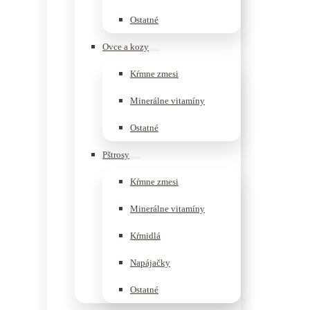
Ostatné
Ovce a kozy
Kŕmne zmesi
Minerálne vitamíny
Ostatné
Pštrosy
Kŕmne zmesi
Minerálne vitamíny
Kŕmidlá
Napájačky
Ostatné