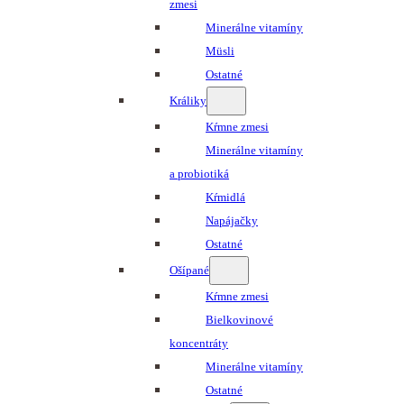
zmesi
Minerálne vitamíny
Müsli
Ostatné
Králiky
Kŕmne zmesi
Minerálne vitamíny
a probiotiká
Kŕmidlá
Napájačky
Ostatné
Ošípané
Kŕmne zmesi
Bielkovinové
koncentráty
Minerálne vitamíny
Ostatné