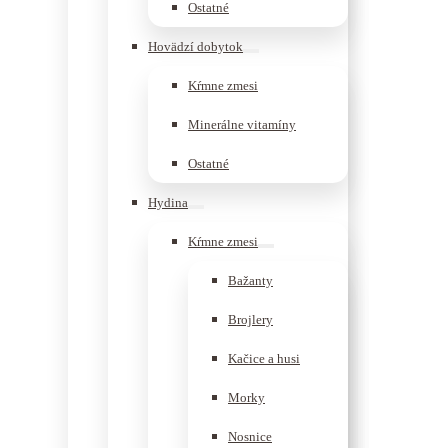
Ostatné
Hovädzí dobytok
Kŕmne zmesi
Minerálne vitamíny
Ostatné
Hydina
Kŕmne zmesi
Bažanty
Brojlery
Kačice a husi
Morky
Nosnice