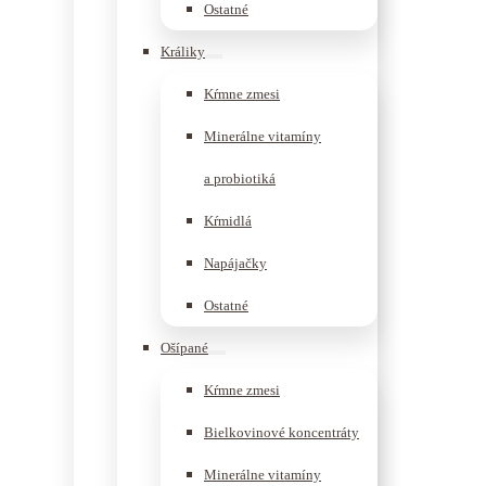
Ostatné
Králiky
Kŕmne zmesi
Minerálne vitamíny
a probiotiká
Kŕmidlá
Napájačky
Ostatné
Ošípané
Kŕmne zmesi
Bielkovinové koncentráty
Minerálne vitamíny