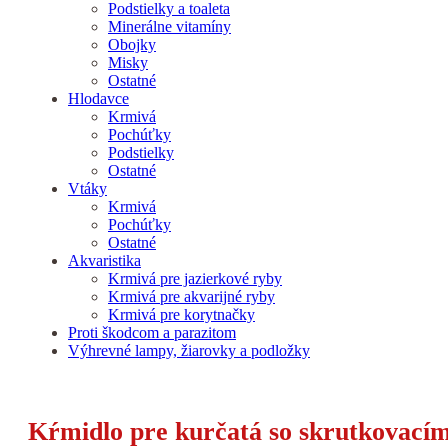
Podstielky a toaleta
Minerálne vitamíny
Obojky
Misky
Ostatné
Hlodavce
Krmivá
Pochúťky
Podstielky
Ostatné
Vtáky
Krmivá
Pochúťky
Ostatné
Akvaristika
Krmivá pre jazierkové ryby
Krmivá pre akvarijné ryby
Krmivá pre korytnačky
Proti škodcom a parazitom
Výhrevné lampy, žiarovky a podložky
Kŕmidlo pre kurčatá so skrutkovací