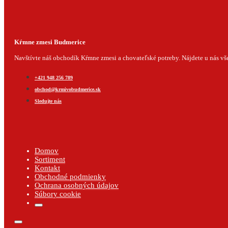
Kŕmne zmesi Budmerice
Navštívte náš obchodík Kŕmne zmesi a chovateľské potreby. Nájdete u nás všet
+421 948 256 789
obchod@krmivobudmerice.sk
Sledujte nás
Domov
Sortiment
Kontakt
Obchodné podmienky
Ochrana osobných údajov
Súbory cookie