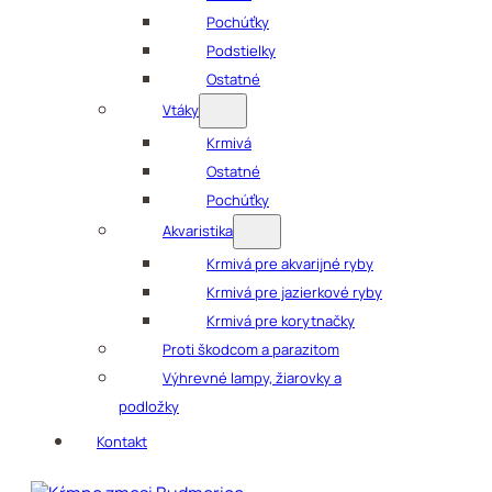
Pochúťky
Podstielky
Ostatné
Vtáky
Krmivá
Ostatné
Pochúťky
Akvaristika
Krmivá pre akvarijné ryby
Krmivá pre jazierkové ryby
Krmivá pre korytnačky
Proti škodcom a parazitom
Výhrevné lampy, žiarovky a
podložky
Kontakt