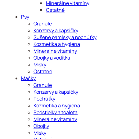
Minerálne vitamíny
Ostatné
Psy
Granule
Konzervy a kapsičky
Sušené pamlsky a pochúťky
Kozmetika a hygiena
Minerálne vitamíny
Obojky a vodítka
Misky
Ostatné
Mačky
Granule
Konzervy a kapsičky
Pochúťky
Kozmetika a hygiena
Podstielky a toaleta
Minerálne vitamíny
Obojky
Misky