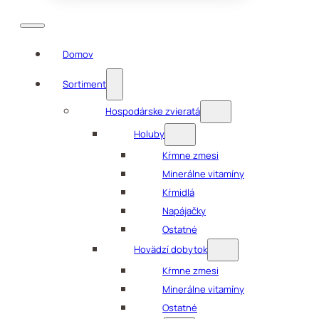
Domov
Sortiment
Hospodárske zvieratá
Holuby
Kŕmne zmesi
Minerálne vitamíny
Kŕmidlá
Napájačky
Ostatné
Hovädzí dobytok
Kŕmne zmesi
Minerálne vitamíny
Ostatné