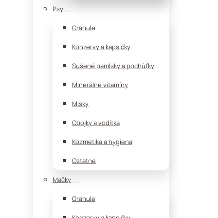
Psy
Granule
Konzervy a kapsičky
Sušené pamlsky a pochúťky
Minerálne vitamíny
Misky
Obojky a vodítka
Kozmetika a hygiena
Ostatné
Mačky
Granule
Konzervy a kapsičky