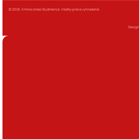
© 2026. Kŕmne zmesi Budmerice. Všetky práva vyhradené.
Design