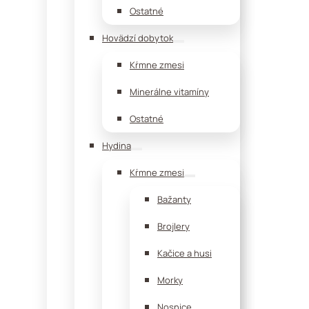
Ostatné
Hovädzí dobytok
Kŕmne zmesi
Minerálne vitamíny
Ostatné
Hydina
Kŕmne zmesi
Bažanty
Brojlery
Kačice a husi
Morky
Nosnice