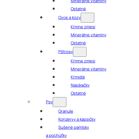
Minerálne vitamíny
Ostatné
Ovce a kozy
Kŕmne zmesi
Minerálne vitamíny
Ostatné
Pštrosy
Kŕmne zmesi
Minerálne vitamíny
Kŕmidlá
Napájačky
Ostatné
Psy
Granule
Konzervy a kapsičky
Sušené pamlsky
a pochúťky