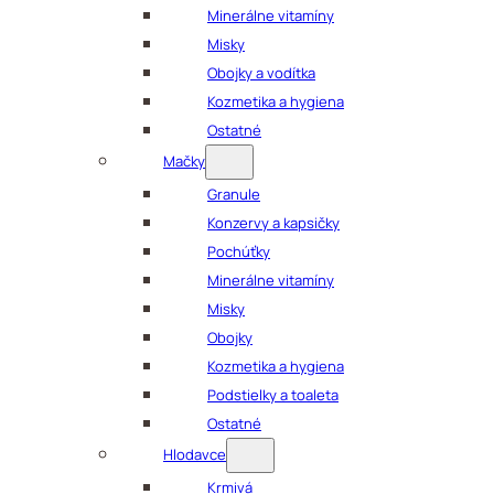
Minerálne vitamíny
Misky
Obojky a vodítka
Kozmetika a hygiena
Ostatné
Mačky
Granule
Konzervy a kapsičky
Pochúťky
Minerálne vitamíny
Misky
Obojky
Kozmetika a hygiena
Podstielky a toaleta
Ostatné
Hlodavce
Krmivá