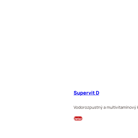
Supervit D
Vodorozpustný a multivitamínový 
Detail