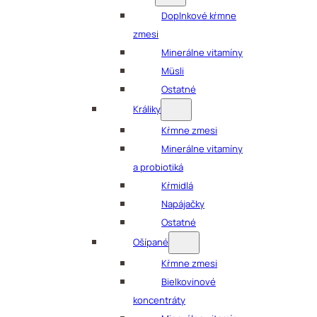
Doplnkové kŕmne
zmesi
Minerálne vitamíny
Müsli
Ostatné
Králiky
Kŕmne zmesi
Minerálne vitamíny
a probiotiká
Kŕmidlá
Napájačky
Ostatné
Ošípané
Kŕmne zmesi
Bielkovinové
koncentráty