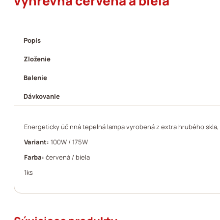
výhrevná červená a biela
Popis
Zloženie
Balenie
Dávkovanie
Energeticky účinná tepelná lampa vyrobená z extra hrubého skla, 
Variant:
100W / 175W
Farba:
červená / biela
1ks