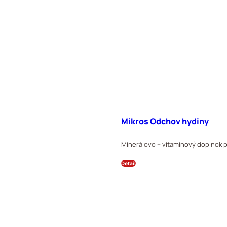
Mikros Odchov hydiny
Minerálovo – vitamínový doplnok pr
Detail