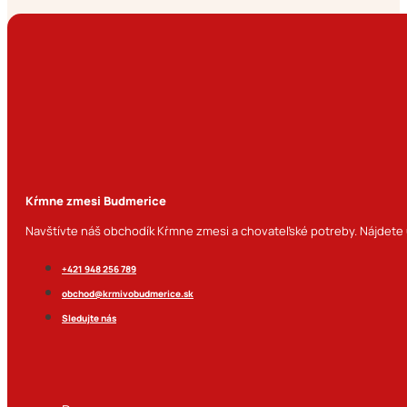
Kŕmne zmesi Budmerice
Navštívte náš obchodík Kŕmne zmesi a chovateľské potreby. Nájdete u
+421 948 256 789
obchod@krmivobudmerice.sk
Sledujte nás