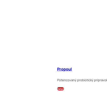
Propoul
Potencovaný probiotický prípravok 
Detail