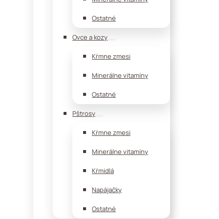
Ostatné
Ovce a kozy
Kŕmne zmesi
Minerálne vitamíny
Ostatné
Pštrosy
Kŕmne zmesi
Minerálne vitamíny
Kŕmidlá
Napájačky
Ostatné