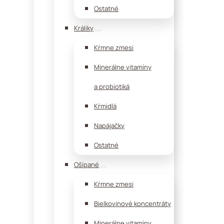
Ostatné
Králiky
Kŕmne zmesi
Minerálne vitamíny
a probiotiká
Kŕmidlá
Napájačky
Ostatné
Ošípané
Kŕmne zmesi
Bielkovinové koncentráty
Minerálne vitamíny