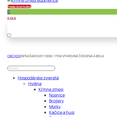
Predaj živej hydiny
0
0,00
€
OBCHOD
INFRAŽIAROVKY 100W / 175W VÝHREVNÁ ČERVENÁ A BIELA
Hospodárske zvieratá
Hydina
Kŕmne zmesi
Nosnice
Brojlery
Morky
Kačice a husi