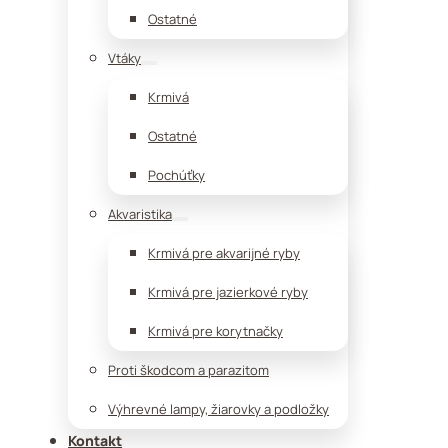
Ostatné
Vtáky
Krmivá
Ostatné
Pochúťky
Akvaristika
Krmivá pre akvarijné ryby
Krmivá pre jazierkové ryby
Krmivá pre korytnačky
Proti škodcom a parazitom
Výhrevné lampy, žiarovky a podložky
Kontakt