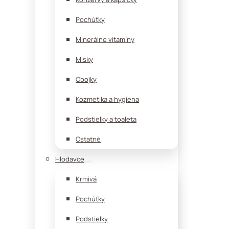
Pochúťky
Minerálne vitamíny
Misky
Obojky
Kozmetika a hygiena
Podstielky a toaleta
Ostatné
Hlodavce
Krmivá
Pochúťky
Podstielky