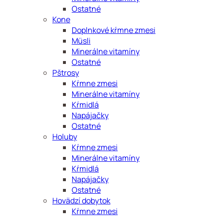
Ostatné
Kone
Doplnkové kŕmne zmesi
Müsli
Minerálne vitamíny
Ostatné
Pštrosy
Kŕmne zmesi
Minerálne vitamíny
Kŕmidlá
Napájačky
Ostatné
Holuby
Kŕmne zmesi
Minerálne vitamíny
Kŕmidlá
Napájačky
Ostatné
Hovädzí dobytok
Kŕmne zmesi