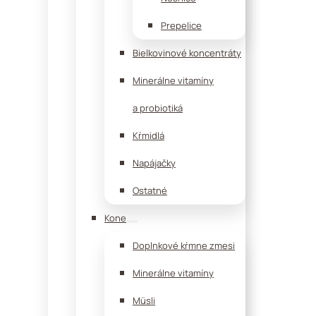
Prepelice
Bielkovinové koncentráty
Minerálne vitamíny
a probiotiká
Kŕmidlá
Napájačky
Ostatné
Kone
Doplnkové kŕmne zmesi
Minerálne vitamíny
Müsli