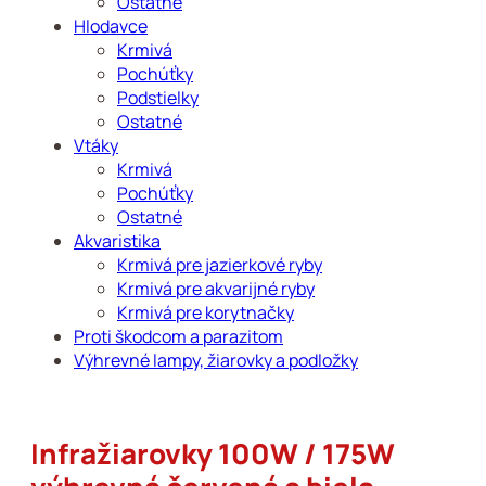
Ostatné
Hlodavce
Krmivá
Pochúťky
Podstielky
Ostatné
Vtáky
Krmivá
Pochúťky
Ostatné
Akvaristika
Krmivá pre jazierkové ryby
Krmivá pre akvarijné ryby
Krmivá pre korytnačky
Proti škodcom a parazitom
Výhrevné lampy, žiarovky a podložky
Infražiarovky 100W / 175W