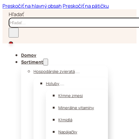
Preskočiť na hlavný obsah
Preskočiť na pätičku
Hľadať
Domov
Sortiment
Hospodárske zvieratá
Holuby
Kŕmne zmesi
Minerálne vitamíny
Kŕmidlá
Napájačky