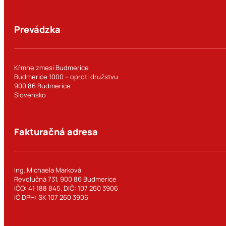
Prevádzka
Kŕmne zmesi Budmerice
Budmerice 1000 – oproti družstvu
900 86 Budmerice
Slovensko
Fakturačná adresa
Ing. Michaela Marková
Revolučná 731, 900 86 Budmerice
IČO: 41 188 845, DIČ: 107 260 3906
IČ DPH: SK 107 260 3906