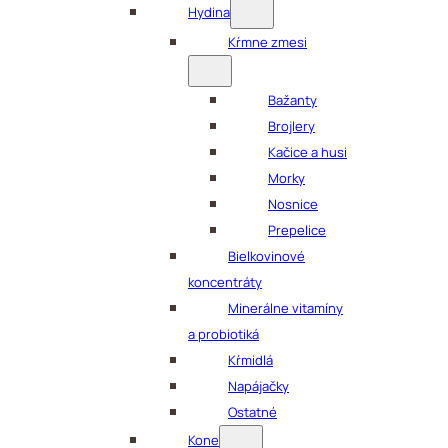
Hydina
Kŕmne zmesi
Bažanty
Brojlery
Kačice a husi
Morky
Nosnice
Prepelice
Bielkovinové
koncentráty
Minerálne vitamíny
a probiotiká
Kŕmidlá
Napájačky
Ostatné
Kone