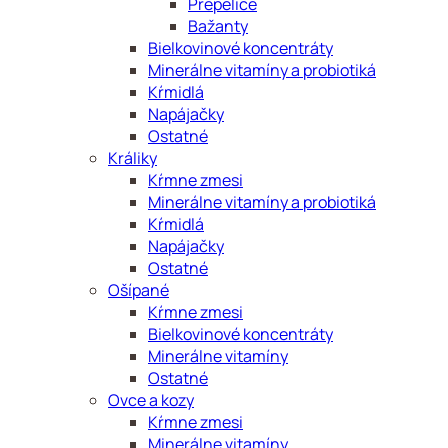
Prepelice
Bažanty
Bielkovinové koncentráty
Minerálne vitamíny a probiotiká
Kŕmidlá
Napájačky
Ostatné
Králiky
Kŕmne zmesi
Minerálne vitamíny a probiotiká
Kŕmidlá
Napájačky
Ostatné
Ošípané
Kŕmne zmesi
Bielkovinové koncentráty
Minerálne vitamíny
Ostatné
Ovce a kozy
Kŕmne zmesi
Minerálne vitamíny