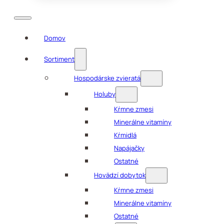
Domov
Sortiment
Hospodárske zvieratá
Holuby
Kŕmne zmesi
Minerálne vitamíny
Kŕmidlá
Napájačky
Ostatné
Hovädzí dobytok
Kŕmne zmesi
Minerálne vitamíny
Ostatné