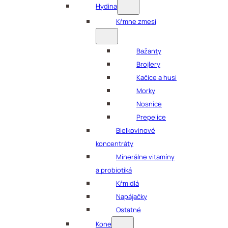
Hydina
Kŕmne zmesi
Bažanty
Brojlery
Kačice a husi
Morky
Nosnice
Prepelice
Bielkovinové
koncentráty
Minerálne vitamíny
a probiotiká
Kŕmidlá
Napájačky
Ostatné
Kone