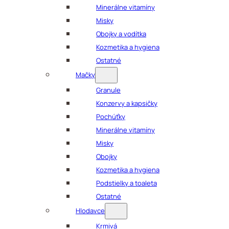
Minerálne vitamíny
Misky
Obojky a vodítka
Kozmetika a hygiena
Ostatné
Mačky
Granule
Konzervy a kapsičky
Pochúťky
Minerálne vitamíny
Misky
Obojky
Kozmetika a hygiena
Podstielky a toaleta
Ostatné
Hlodavce
Krmivá