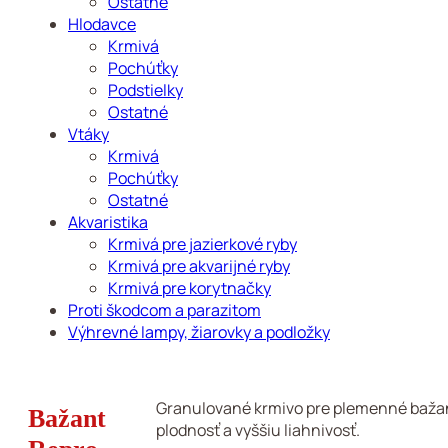
Ostatné
Hlodavce
Krmivá
Pochúťky
Podstielky
Ostatné
Vtáky
Krmivá
Pochúťky
Ostatné
Akvaristika
Krmivá pre jazierkové ryby
Krmivá pre akvarijné ryby
Krmivá pre korytnačky
Proti škodcom a parazitom
Výhrevné lampy, žiarovky a podložky
Granulované krmivo pre plemenné bažan
Bažant
plodnosť a vyššiu liahnivosť.