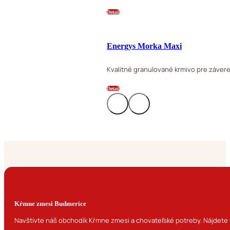
Detail
Energys Morka Maxi
Kvalitné granulované krmivo pre záver
Detail
Kŕmne zmesi Budmerice
Navštívte náš obchodík Kŕmne zmesi a chovateľské potreby. Nájdete u