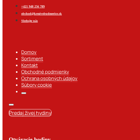
+421 948 256 789
obchod@krmivobudmerice.sk
Sledujte nás
Domov
Sortiment
Kontakt
Obchodné podmienky
Ochrana osobných údajov
Súbory cookie
Predaj živej hydiny
Otváracie hodiny