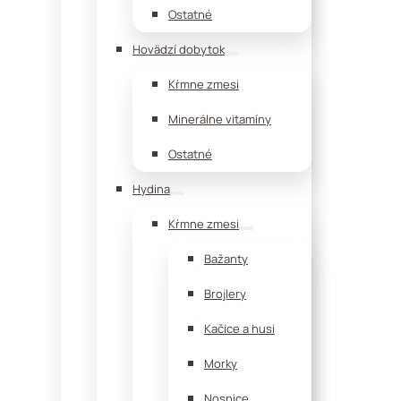
Ostatné
Hovädzí dobytok
Kŕmne zmesi
Minerálne vitamíny
Ostatné
Hydina
Kŕmne zmesi
Bažanty
Brojlery
Kačice a husi
Morky
Nosnice