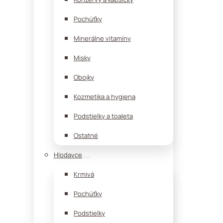
Pochúťky
Minerálne vitamíny
Misky
Obojky
Kozmetika a hygiena
Podstielky a toaleta
Ostatné
Hlodavce
Krmivá
Pochúťky
Podstielky