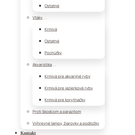
Ostatné
Vtáky
Krmivá
Ostatné
Pochúťky
Akvaristika
Krmivá pre akvarijné ryby
Krmivá pre jazierkové ryby
Krmivá pre korytnačky
Proti škodcom a parazitom
Výhrevné lampy, žiarovky a podložky
Kontakt