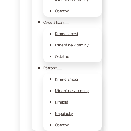
Ostatné
Ovce a kozy
Kŕmne zmesi
Minerálne vitamíny
Ostatné
Pštrosy
Kŕmne zmesi
Minerálne vitamíny
Kŕmidlá
Napájačky
Ostatné