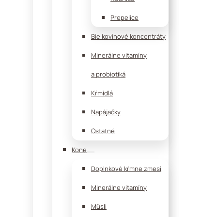
Prepelice
Bielkovinové koncentráty
Minerálne vitamíny
a probiotiká
Kŕmidlá
Napájačky
Ostatné
Kone
Doplnkové kŕmne zmesi
Minerálne vitamíny
Müsli