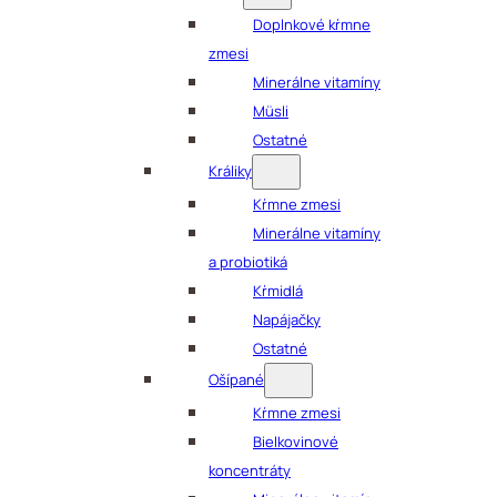
Doplnkové kŕmne
zmesi
Minerálne vitamíny
Müsli
Ostatné
Králiky
Kŕmne zmesi
Minerálne vitamíny
a probiotiká
Kŕmidlá
Napájačky
Ostatné
Ošípané
Kŕmne zmesi
Bielkovinové
koncentráty