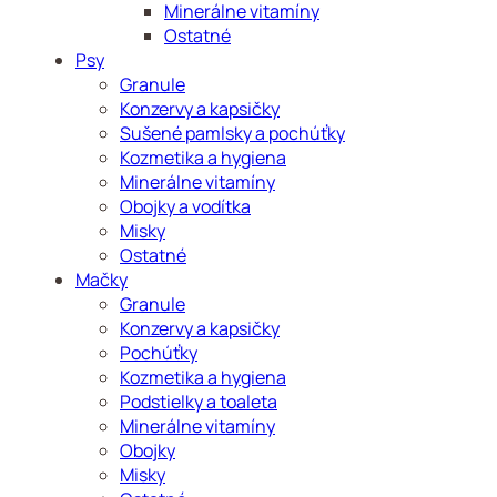
Minerálne vitamíny
Ostatné
Psy
Granule
Konzervy a kapsičky
Sušené pamlsky a pochúťky
Kozmetika a hygiena
Minerálne vitamíny
Obojky a vodítka
Misky
Ostatné
Mačky
Granule
Konzervy a kapsičky
Pochúťky
Kozmetika a hygiena
Podstielky a toaleta
Minerálne vitamíny
Obojky
Misky