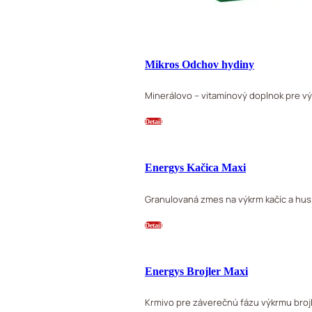
Mikros Odchov hydiny
Minerálovo – vitamínový doplnok pre výk
Detail
Energys Kačica Maxi
Granulovaná zmes na výkrm kačíc a husí
Detail
Energys Brojler Maxi
Krmivo pre záverečnú fázu výkrmu brojl