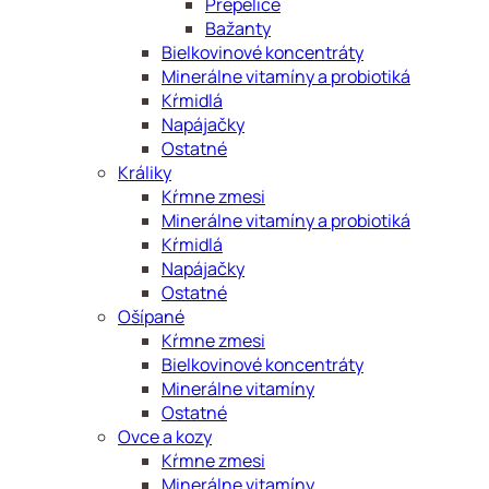
Prepelice
Bažanty
Bielkovinové koncentráty
Minerálne vitamíny a probiotiká
Kŕmidlá
Napájačky
Ostatné
Králiky
Kŕmne zmesi
Minerálne vitamíny a probiotiká
Kŕmidlá
Napájačky
Ostatné
Ošípané
Kŕmne zmesi
Bielkovinové koncentráty
Minerálne vitamíny
Ostatné
Ovce a kozy
Kŕmne zmesi
Minerálne vitamíny