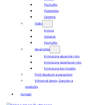
Pochúťky
Podstielky
Ostatné
Vtáky
Krmivá
Ostatné
Pochúťky
Akvaristika
Krmivá pre akvarijné ryby
Krmivá pre jazierkové ryby
Krmivá pre korytnačky
Proti škodcom a parazitom
Výhrevné lampy, žiarovky a
podložky
Kontakt