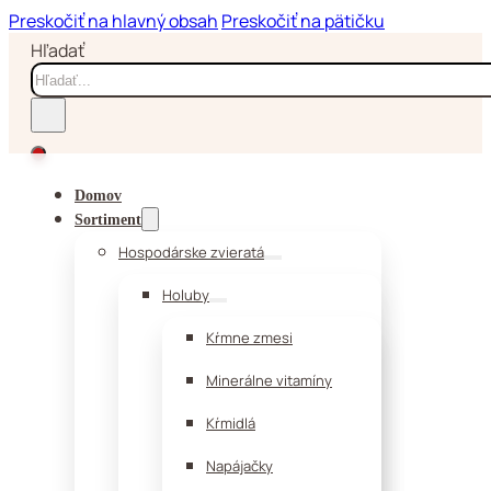
Preskočiť na hlavný obsah
Preskočiť na pätičku
Hľadať
Domov
Sortiment
Hospodárske zvieratá
Holuby
Kŕmne zmesi
Minerálne vitamíny
Kŕmidlá
Napájačky