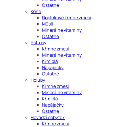
Ostatné
Kone
Doplnkové kŕmne zmesi
Müsli
Minerálne vitamíny
Ostatné
Pštrosy
Kŕmne zmesi
Minerálne vitamíny
Kŕmidlá
Napájačky
Ostatné
Holuby
Kŕmne zmesi
Minerálne vitamíny
Kŕmidlá
Napájačky
Ostatné
Hovädzí dobytok
Kŕmne zmesi