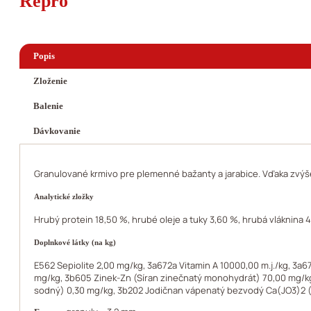
Repro
Popis
Zloženie
Balenie
Dávkovanie
Granulované krmivo pre plemenné bažanty a jarabice. Vďaka zvýš
Analytické zložky
Hrubý protein 18,50 %, hrubé oleje a tuky 3,60 %, hrubá vláknina 4
Doplnkové látky (na kg)
E562 Sepiolite 2,00 mg/kg, 3a672a Vitamin A 10000,00 m.j./kg, 3a6
mg/kg, 3b605 Zinek-Zn (Síran zinečnatý monohydrát) 70,00 mg/kg
sodný) 0,30 mg/kg, 3b202 Jodičnan vápenatý bezvodý Ca(JO3)2 (jako