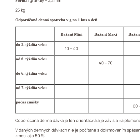
granuly – 3,2 mm
Forma:
25 kg
Odporúčaná denná spotreba v g na 1 kus a deň
Bažant Mini
Bažant Maxi
Bažan
do 5. týždňa veku
10 – 40
od 6. týždňa veku
40 – 70
do 6. týždňa veku
od 7. týždňa veku
počas znášky
60 
Odporúčaná denná dávka je len orientačná a je závislá na plemene,
V daných denných dávkach nie je počítané s dokrmovaním spásaním 
zmesi aj o 50 %.