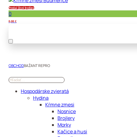
Predaj živej hydiny
0
0,00
€
OBCHOD
BAŽANT REPRO
Hospodárske zvieratá
Hydina
Kŕmne zmesi
Nosnice
Brojlery
Morky
Kačice a husi