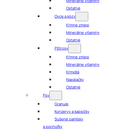
Minerálne vitamíny
Ostatné
Ovce a kozy
Kŕmne zmesi
Minerálne vitamíny
Ostatné
Pštrosy
Kŕmne zmesi
Minerálne vitamíny
Kŕmidlá
Napájačky
Ostatné
Psy
Granule
Konzervy a kapsičky
Sušené pamlsky
a pochúťky