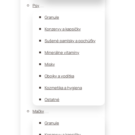
Psy
Granule
Konzervy a kapsičky
Sušené pamlsky a pochúťky
Minerálne vitamíny
Misky
Obojky a vodítka
Kozmetika a hygiena
Ostatné
Mačky
Granule
Konzervy a kapsičky