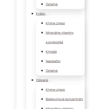
Ostatné
Králiky
Kŕmne zmesi
Minerálne vitamíny
a probiotiká
Kŕmidlá
Napájačky
Ostatné
Ošípané
Kŕmne zmesi
Bielkovinové koncentráty
Minerálne vitamíny