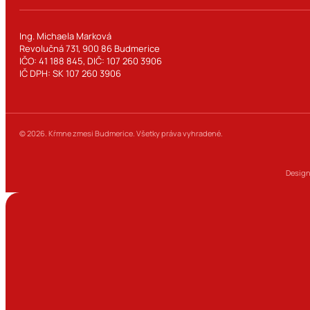
Ing. Michaela Marková
Revolučná 731, 900 86 Budmerice
IČO: 41 188 845, DIČ: 107 260 3906
IČ DPH: SK 107 260 3906
© 2026. Kŕmne zmesi Budmerice. Všetky práva vyhradené.
Design